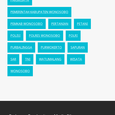
PARIWISATA
PEMERINTAH KABUPATEN WONOSOBO
PEMKAB WONOSOBO
PERTANIAN
PETANI
POLISI
POLRES WONOSOBO
POLRI
PURBALINGGA
PURWOKERTO
SAPURAN
SAR
TNI
WATUMALANG
WISATA
WONOSOBO