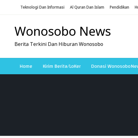
Skip
Teknologi Dan Informasi
Al Quran Dan Islam
Pendidikan
H
To
Content
Wonosobo News
Berita Terkini Dan Hiburan Wonosobo
Home
Kirim Berita/LoKer
Donasi WonosoboNe