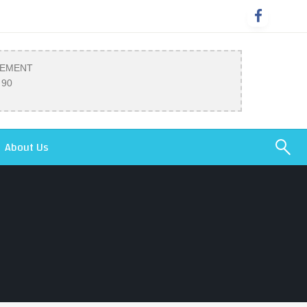
SEMENT
 90
About Us