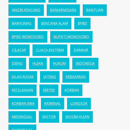
ANGIN KENCANG
BANJARNEGARA
BANTUAN
BANYUMAS
BENCANA ALAM
BPBD
BPBD WONOSOBO
BUPATI WONOSOBO
CILACAP
CUACA EKSTREM
DAMKAR
DIENG
HUJAN
HUKUM
INDONESIA
JALAN RUSAK
JATENG
KEBAKARAN
KECELAKAAN
KERTEK
KORBAN
KORBAN JIWA
KRIMINAL
LONGSOR
MENINGGAL
MOTOR
MUSIM HUJAN