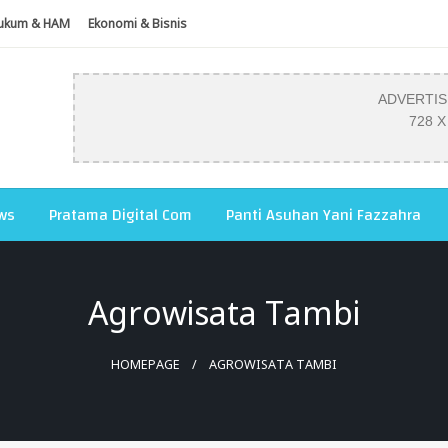
ukum & HAM
Ekonomi & Bisnis
ADVERTI
728 X
ws
Pratama Digital Com
Panti Asuhan Yani Fazzahra
Agrowisata Tambi
HOMEPAGE
AGROWISATA TAMBI