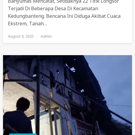
Banyumas Mencatat, Setidaknya 22 Titik Longsor
Terjadi Di Beberapa Desa Di Kecamatan
Kedungbanteng. Bencana Ini Diduga Akibat Cuaca
Ekstrem, Tanah…
August 4, 2025
Posted
Admin
On