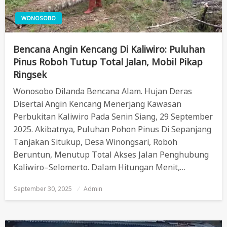
WONOSOBO
Bencana Angin Kencang Di Kaliwiro: Puluhan
Pinus Roboh Tutup Total Jalan, Mobil Pikap
Ringsek
Wonosobo Dilanda Bencana Alam. Hujan Deras
Disertai Angin Kencang Menerjang Kawasan
Perbukitan Kaliwiro Pada Senin Siang, 29 September
2025. Akibatnya, Puluhan Pohon Pinus Di Sepanjang
Tanjakan Situkup, Desa Winongsari, Roboh
Beruntun, Menutup Total Akses Jalan Penghubung
Kaliwiro–Selomerto. Dalam Hitungan Menit,…
September 30, 2025
Posted
Admin
On