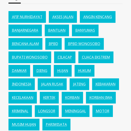
AFIF NURHIDAYAT
AKSES JALAN
ANGIN KENCANG
BANJARNEGARA
BANTUAN
BANYUMAS
BENCANA ALAM
BPBD
BPBD WONOSOBO
BUPATI WONOSOBO
CILACAP
CUACA EKSTREM
DAMKAR
DIENG
HUJAN
HUKUM
INDONESIA
JALAN RUSAK
JATENG
KEBAKARAN
KECELAKAAN
KERTEK
KORBAN
KORBAN JIWA
KRIMINAL
LONGSOR
MENINGGAL
MOTOR
MUSIM HUJAN
PARIWISATA