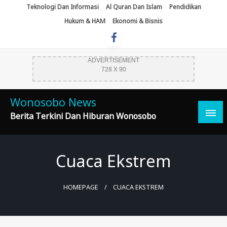
Skip
Teknologi Dan Informasi
Al Quran Dan Islam
Pendidikan
To
Hukum & HAM
Ekonomi & Bisnis
Content
ADVERTISEMENT
728 X 90
Wonosobo News
Berita Terkini Dan Hiburan Wonosobo
Cuaca Ekstrem
HOMEPAGE
CUACA EKSTREM