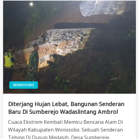
WONOSOBO
Diterjang Hujan Lebat, Bangunan Senderan
Baru Di Sumberejo Wadaslintang Ambrol
Cuaca Ekstrem Kembali Memicu Bencana Alam Di
Wilayah Kabupaten Wonosobo. Sebuah Senderan
Tebing Di Dusun Medasih, Desa Sumberejo,