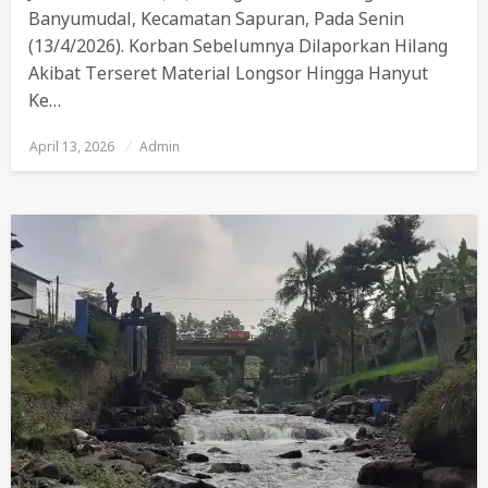
Banyumudal, Kecamatan Sapuran, Pada Senin
(13/4/2026). Korban Sebelumnya Dilaporkan Hilang
Akibat Terseret Material Longsor Hingga Hanyut
Ke…
April 13, 2026
Posted
Admin
On