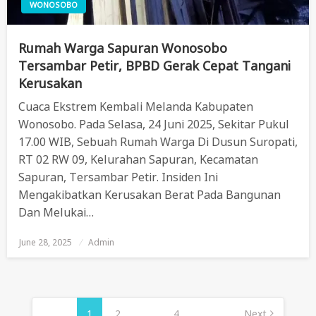
WONOSOBO
Rumah Warga Sapuran Wonosobo
Tersambar Petir, BPBD Gerak Cepat Tangani
Kerusakan
Cuaca Ekstrem Kembali Melanda Kabupaten
Wonosobo. Pada Selasa, 24 Juni 2025, Sekitar Pukul
17.00 WIB, Sebuah Rumah Warga Di Dusun Suropati,
RT 02 RW 09, Kelurahan Sapuran, Kecamatan
Sapuran, Tersambar Petir. Insiden Ini
Mengakibatkan Kerusakan Berat Pada Bangunan
Dan Melukai…
June 28, 2025
Posted
Admin
On
Posts
Pagination
1
2
…
4
Next