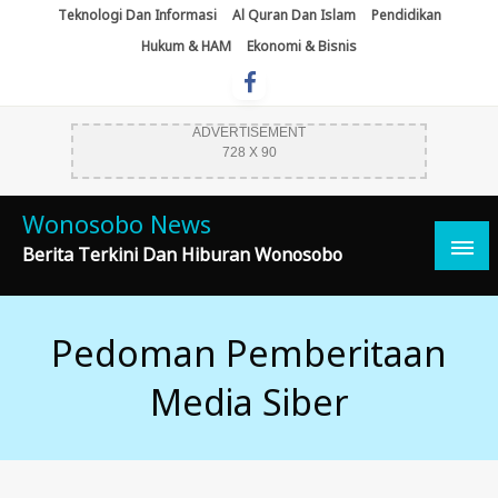
Skip
Teknologi Dan Informasi
Al Quran Dan Islam
Pendidikan
To
Hukum & HAM
Ekonomi & Bisnis
Content
ADVERTISEMENT
728 X 90
Wonosobo News
Berita Terkini Dan Hiburan Wonosobo
Pedoman Pemberitaan
Media Siber