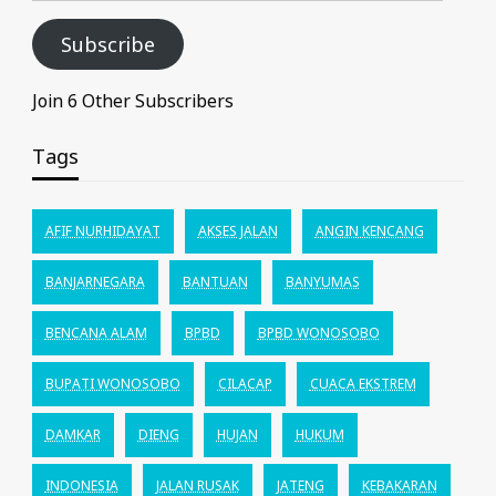
Subscribe
Join 6 Other Subscribers
Tags
AFIF NURHIDAYAT
AKSES JALAN
ANGIN KENCANG
BANJARNEGARA
BANTUAN
BANYUMAS
BENCANA ALAM
BPBD
BPBD WONOSOBO
BUPATI WONOSOBO
CILACAP
CUACA EKSTREM
DAMKAR
DIENG
HUJAN
HUKUM
INDONESIA
JALAN RUSAK
JATENG
KEBAKARAN