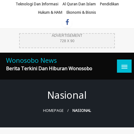
Skip
Teknologi Dan Informasi
Al Quran Dan Islam
Pendidikan
To
Hukum & HAM
Ekonomi & Bisnis
Content
ADVERTISEMENT
728 X 90
Wonosobo News
Berita Terkini Dan Hiburan Wonosobo
Nasional
HOMEPAGE
NASIONAL