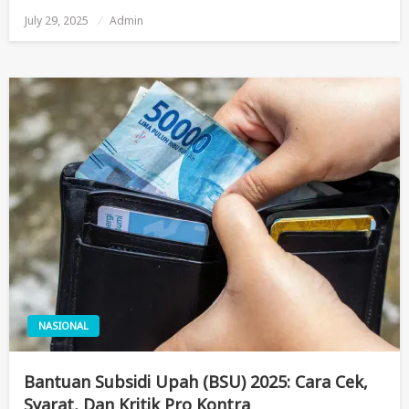
July 29, 2025
Posted
Admin
On
NASIONAL
Bantuan Subsidi Upah (BSU) 2025: Cara Cek,
Syarat, Dan Kritik Pro Kontra