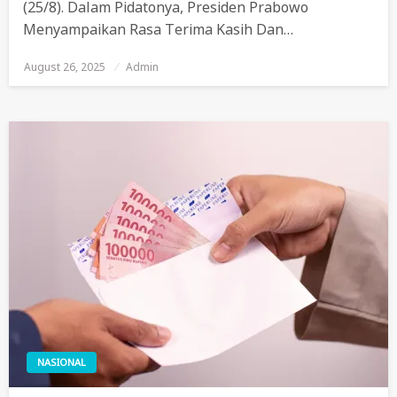
(25/8). Dalam Pidatonya, Presiden Prabowo
Menyampaikan Rasa Terima Kasih Dan…
August 26, 2025
Posted
Admin
On
NASIONAL