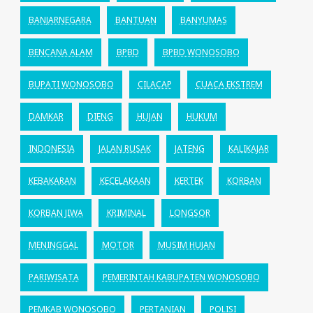
BANJARNEGARA
BANTUAN
BANYUMAS
BENCANA ALAM
BPBD
BPBD WONOSOBO
BUPATI WONOSOBO
CILACAP
CUACA EKSTREM
DAMKAR
DIENG
HUJAN
HUKUM
INDONESIA
JALAN RUSAK
JATENG
KALIKAJAR
KEBAKARAN
KECELAKAAN
KERTEK
KORBAN
KORBAN JIWA
KRIMINAL
LONGSOR
MENINGGAL
MOTOR
MUSIM HUJAN
PARIWISATA
PEMERINTAH KABUPATEN WONOSOBO
PEMKAB WONOSOBO
PERTANIAN
POLISI