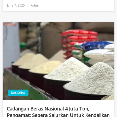
June 7, 2025
Posted
Admin
On
NASIONAL
Cadangan Beras Nasional 4 Juta Ton,
Pengamat: Segera Salurkan Untuk Kendalikan