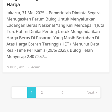
Harga
Jakarta, 31 Mei 2025 – Pemerintah Diminta Segera
Menugaskan Perum Bulog Untuk Menyalurkan
Cadangan Beras Nasional Yang Kini Mencapai 4 Juta
Ton. Hal Ini Dinilai Penting Untuk Mengendalikan
Harga Beras Di Pasaran, Yang Masih Bertahan Di
Atas Harga Eceran Tertinggi (HET). Menurut Data
Real-Time Per Kamis (29/5/2025), Bulog Telah
Menyerap 2.407.257…
May 31, 2025
Posted
Admin
On
Posts
Pagination
1
2
…
6
Next