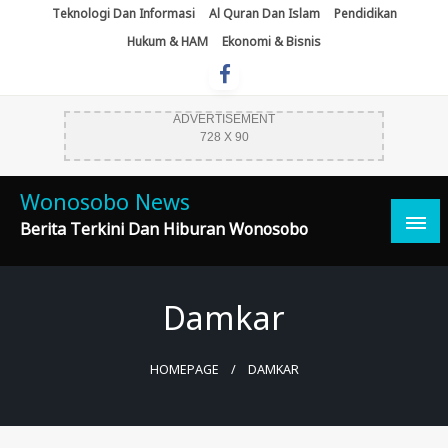
Skip
Teknologi Dan Informasi
Al Quran Dan Islam
Pendidikan
To
Hukum & HAM
Ekonomi & Bisnis
Content
ADVERTISEMENT
728 X 90
Wonosobo News
Berita Terkini Dan Hiburan Wonosobo
Damkar
HOMEPAGE
DAMKAR