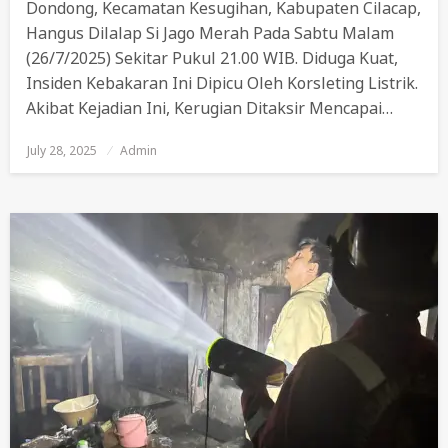
Dondong, Kecamatan Kesugihan, Kabupaten Cilacap,
Hangus Dilalap Si Jago Merah Pada Sabtu Malam
(26/7/2025) Sekitar Pukul 21.00 WIB. Diduga Kuat,
Insiden Kebakaran Ini Dipicu Oleh Korsleting Listrik.
Akibat Kejadian Ini, Kerugian Ditaksir Mencapai…
July 28, 2025
Posted
Admin
On