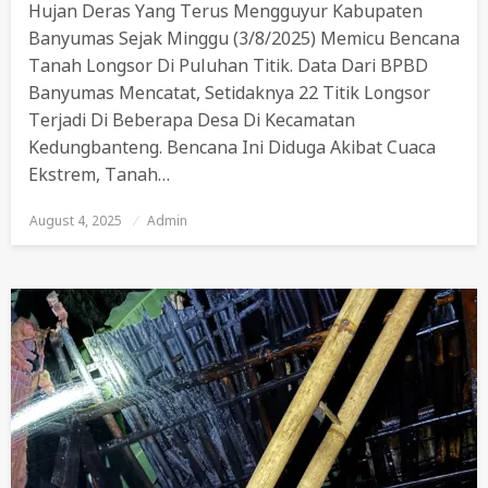
Hujan Deras Yang Terus Mengguyur Kabupaten
Banyumas Sejak Minggu (3/8/2025) Memicu Bencana
Tanah Longsor Di Puluhan Titik. Data Dari BPBD
Banyumas Mencatat, Setidaknya 22 Titik Longsor
Terjadi Di Beberapa Desa Di Kecamatan
Kedungbanteng. Bencana Ini Diduga Akibat Cuaca
Ekstrem, Tanah…
August 4, 2025
Posted
Admin
On