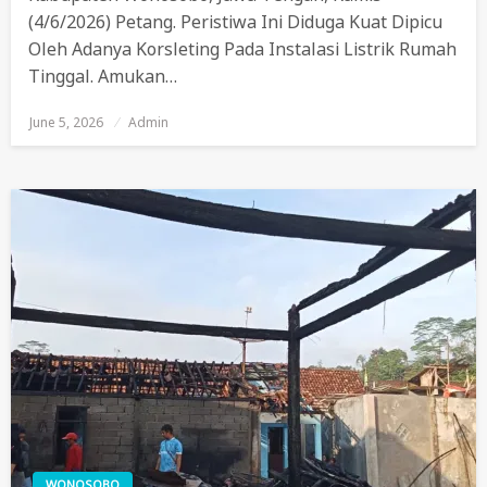
(4/6/2026) Petang. Peristiwa Ini Diduga Kuat Dipicu
Oleh Adanya Korsleting Pada Instalasi Listrik Rumah
Tinggal. Amukan…
June 5, 2026
Posted
Admin
On
WONOSOBO