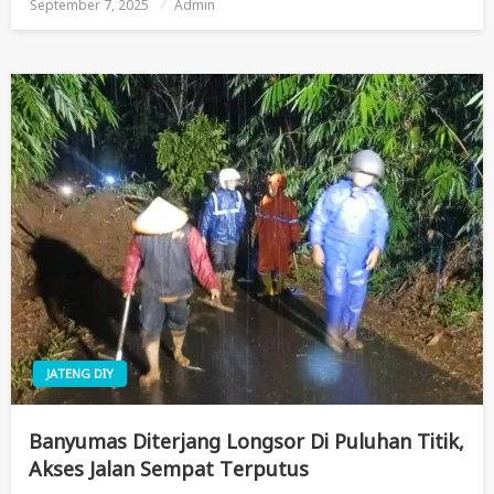
September 7, 2025
Posted
Admin
On
JATENG DIY
Banyumas Diterjang Longsor Di Puluhan Titik,
Akses Jalan Sempat Terputus