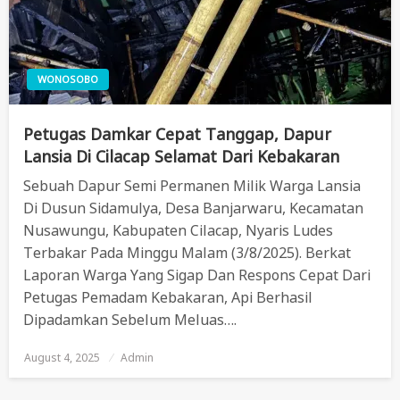
WONOSOBO
Petugas Damkar Cepat Tanggap, Dapur
Lansia Di Cilacap Selamat Dari Kebakaran
Sebuah Dapur Semi Permanen Milik Warga Lansia
Di Dusun Sidamulya, Desa Banjarwaru, Kecamatan
Nusawungu, Kabupaten Cilacap, Nyaris Ludes
Terbakar Pada Minggu Malam (3/8/2025). Berkat
Laporan Warga Yang Sigap Dan Respons Cepat Dari
Petugas Pemadam Kebakaran, Api Berhasil
Dipadamkan Sebelum Meluas….
August 4, 2025
Posted
Admin
On