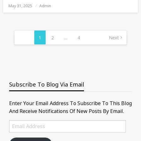
May 31, 2025
Posted
Admin
On
Posts
Pagination
1
2
…
4
Next
Subscribe To Blog Via Email
Enter Your Email Address To Subscribe To This Blog
And Receive Notifications Of New Posts By Email.
Email
Address