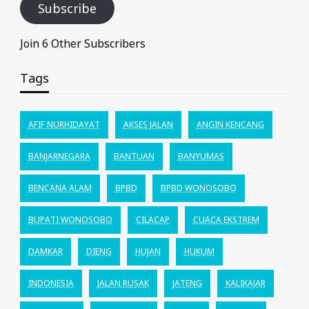
Subscribe
Join 6 Other Subscribers
Tags
AFIF NURHIDAYAT
AKSES JALAN
ANGIN KENCANG
BANJARNEGARA
BANTUAN
BANYUMAS
BENCANA ALAM
BPBD
BPBD WONOSOBO
BUPATI WONOSOBO
CILACAP
CUACA EKSTREM
DAMKAR
DIENG
HUJAN
HUKUM
INDONESIA
JALAN RUSAK
JATENG
KALIKAJAR