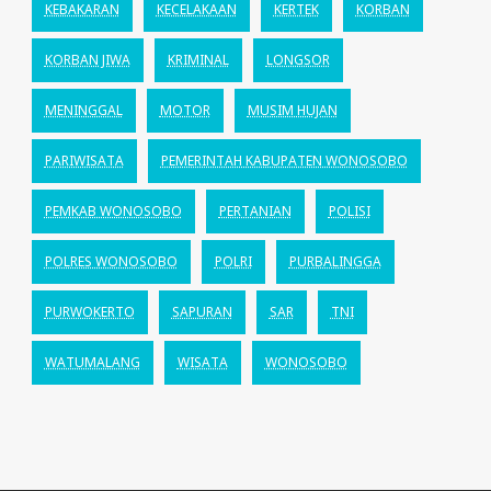
KEBAKARAN
KECELAKAAN
KERTEK
KORBAN
KORBAN JIWA
KRIMINAL
LONGSOR
MENINGGAL
MOTOR
MUSIM HUJAN
PARIWISATA
PEMERINTAH KABUPATEN WONOSOBO
PEMKAB WONOSOBO
PERTANIAN
POLISI
POLRES WONOSOBO
POLRI
PURBALINGGA
PURWOKERTO
SAPURAN
SAR
TNI
WATUMALANG
WISATA
WONOSOBO