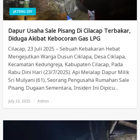
JATENG DIY
Dapur Usaha Sale Pisang Di Cilacap Terbakar,
Diduga Akibat Kebocoran Gas LPG
Cilacap, 23 Juli 2025 – Sebuah Kebakaran Hebat
Mengejutkan Warga Dusun Ciklapa, Desa Ciklapa,
Kecamatan Kedungreja, Kabupaten Cilacap, Pada
Rabu Dini Hari (23/7/2025). Api Melalap Dapur Milik
Sri Mulyani (61), Seorang Pengusaha Rumahan Sale
Pisang. Dugaan Sementara, Insiden Ini Dipicu…
July 23, 2025
Posted
Admin
On