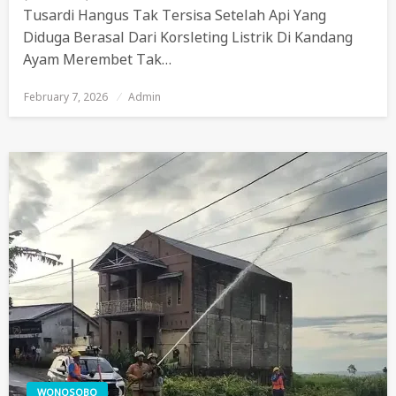
Tusardi Hangus Tak Tersisa Setelah Api Yang
Diduga Berasal Dari Korsleting Listrik Di Kandang
Ayam Merembet Tak…
February 7, 2026
Posted
Admin
On
WONOSOBO