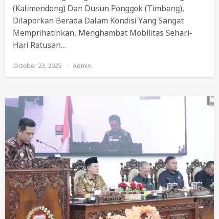
(Kalimendong) Dan Dusun Ponggok (Timbang),
Dilaporkan Berada Dalam Kondisi Yang Sangat
Memprihatinkan, Menghambat Mobilitas Sehari-
Hari Ratusan…
October 23, 2025
Posted
Admin
On