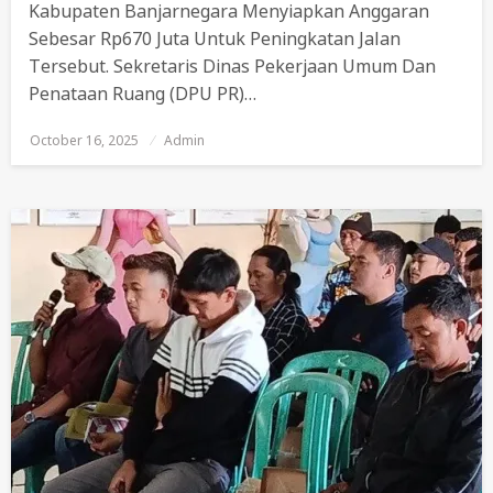
Kabupaten Banjarnegara Menyiapkan Anggaran
Sebesar Rp670 Juta Untuk Peningkatan Jalan
Tersebut. Sekretaris Dinas Pekerjaan Umum Dan
Penataan Ruang (DPU PR)…
October 16, 2025
Posted
Admin
On