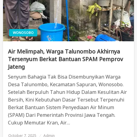
WONOSOBO
Air Melimpah, Warga Talunombo Akhirnya
Tersenyum Berkat Bantuan SPAM Pemprov
Jateng
Senyum Bahagia Tak Bisa Disembunyikan Warga
Desa Talunombo, Kecamatan Sapuran, Wonosobo.
Setelah Berpuluh Tahun Hidup Dalam Kesulitan Air
Bersih, Kini Kebutuhan Dasar Tersebut Terpenuhi
Berkat Bantuan Sistem Penyediaan Air Minum
(SPAM) Dari Pemerintah Provinsi Jawa Tengah.
Cukup Memutar Kran, Air…
October 7, 2025
Posted
Admin