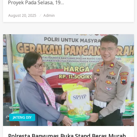
Proyek Pada Selasa, 19…
August 20, 2025
Posted
Admin
On
JATENG DIY
Polresta Banyumas Buka Stand Beras Murah,