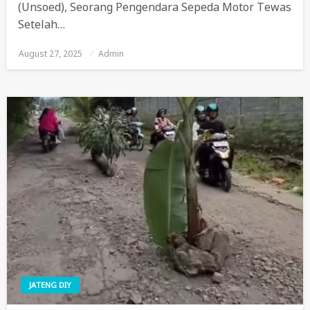
(Unsoed), Seorang Pengendara Sepeda Motor Tewas
Setelah…
August 27, 2025
Posted
Admin
On
JATENG DIY