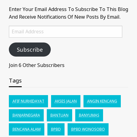
Enter Your Email Address To Subscribe To This Blog
And Receive Notifications Of New Posts By Email.
Email
Address
Subscribe
Join 6 Other Subscribers
Tags
AFIF NURHIDAYAT
AKSES JALAN
ANGIN KENCANG
BANJARNEGARA
BANTUAN
BANYUMAS
BENCANA ALAM
BPBD
BPBD WONOSOBO