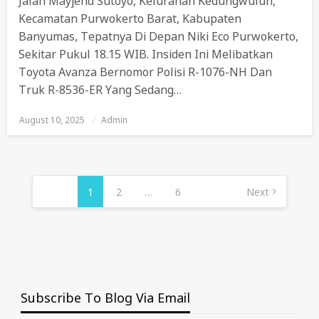
Jalan Mayjend Sutoyo, Kelurahan Kedungwuluh,
Kecamatan Purwokerto Barat, Kabupaten
Banyumas, Tepatnya Di Depan Niki Eco Purwokerto,
Sekitar Pukul 18.15 WIB. Insiden Ini Melibatkan
Toyota Avanza Bernomor Polisi R-1076-NH Dan
Truk R-8536-ER Yang Sedang…
August 10, 2025
Posted
Admin
On
Posts
Pagination
1
2
…
6
Next
Subscribe To Blog Via Email