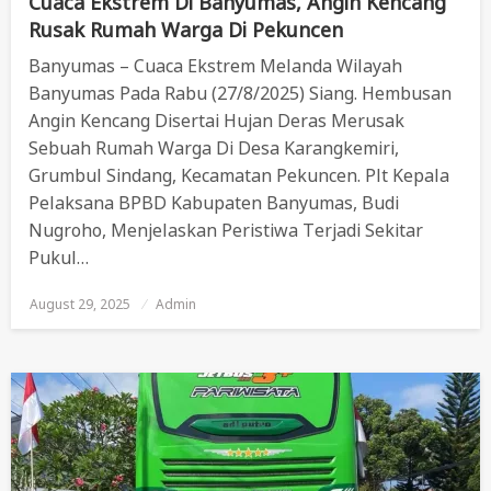
Cuaca Ekstrem Di Banyumas, Angin Kencang
Rusak Rumah Warga Di Pekuncen
Banyumas – Cuaca Ekstrem Melanda Wilayah
Banyumas Pada Rabu (27/8/2025) Siang. Hembusan
Angin Kencang Disertai Hujan Deras Merusak
Sebuah Rumah Warga Di Desa Karangkemiri,
Grumbul Sindang, Kecamatan Pekuncen. Plt Kepala
Pelaksana BPBD Kabupaten Banyumas, Budi
Nugroho, Menjelaskan Peristiwa Terjadi Sekitar
Pukul…
August 29, 2025
Posted
Admin
On