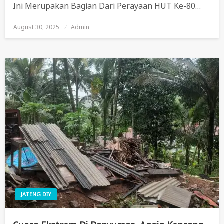
Ini Merupakan Bagian Dari Perayaan HUT Ke-80…
August 30, 2025
Posted
Admin
On
JATENG DIY