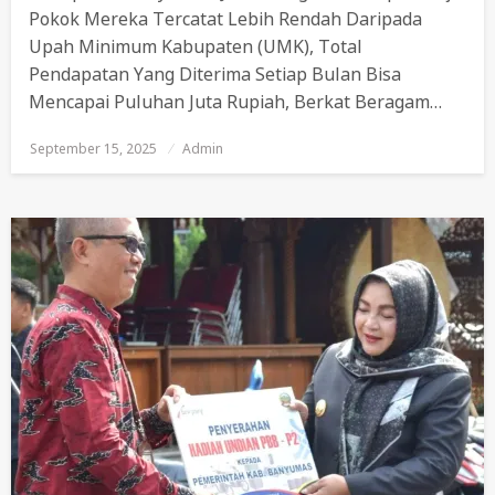
Pokok Mereka Tercatat Lebih Rendah Daripada
Upah Minimum Kabupaten (UMK), Total
Pendapatan Yang Diterima Setiap Bulan Bisa
Mencapai Puluhan Juta Rupiah, Berkat Beragam…
September 15, 2025
Posted
Admin
On