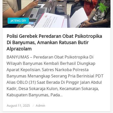
JATENG DIY
Polisi Gerebek Peredaran Obat Psikotropika
Di Banyumas, Amankan Ratusan Butir
Alprazolam
BANYUMAS – Peredaran Obat Psikotropika Di
Wilayah Banyumas Kembali Berhasil Diungkap
Aparat Kepolisian. Satres Narkoba Polresta
Banyumas Menangkap Seorang Pria Berinisial PDT
Alias OBLO (31) Saat Berada Di Pinggir Jalan Abdul
Kadir, Desa Sokaraja Kulon, Kecamatan Sokaraja,
Kabupaten Banyumas, Pada…
August 11, 2025
Posted
Admin
On