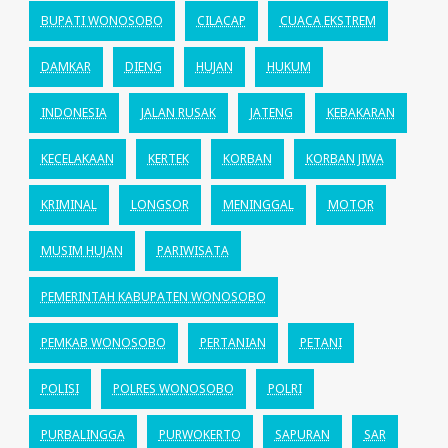
BUPATI WONOSOBO
CILACAP
CUACA EKSTREM
DAMKAR
DIENG
HUJAN
HUKUM
INDONESIA
JALAN RUSAK
JATENG
KEBAKARAN
KECELAKAAN
KERTEK
KORBAN
KORBAN JIWA
KRIMINAL
LONGSOR
MENINGGAL
MOTOR
MUSIM HUJAN
PARIWISATA
PEMERINTAH KABUPATEN WONOSOBO
PEMKAB WONOSOBO
PERTANIAN
PETANI
POLISI
POLRES WONOSOBO
POLRI
PURBALINGGA
PURWOKERTO
SAPURAN
SAR