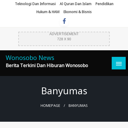
Skip
Teknologi Dan Informasi
Al Quran Dan Islam
Pendidikan
To
Hukum & HAM
Ekonomi & Bisnis
Content
ADVERTISEMENT
728 X 90
Wonosobo News
Berita Terkini Dan Hiburan Wonosobo
Banyumas
HOMEPAGE
BANYUMAS