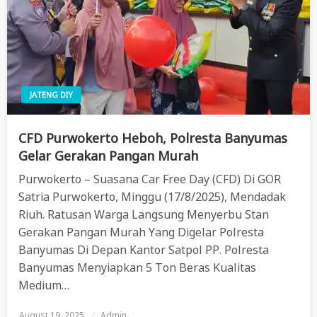
JATENG DIY
CFD Purwokerto Heboh, Polresta Banyumas
Gelar Gerakan Pangan Murah
Purwokerto – Suasana Car Free Day (CFD) Di GOR
Satria Purwokerto, Minggu (17/8/2025), Mendadak
Riuh. Ratusan Warga Langsung Menyerbu Stan
Gerakan Pangan Murah Yang Digelar Polresta
Banyumas Di Depan Kantor Satpol PP. Polresta
Banyumas Menyiapkan 5 Ton Beras Kualitas
Medium…
August 19, 2025
Posted
Admin