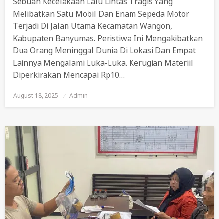
Sebuah Kecelakaan Lalu Lintas Tragis Yang
Melibatkan Satu Mobil Dan Enam Sepeda Motor
Terjadi Di Jalan Utama Kecamatan Wangon,
Kabupaten Banyumas. Peristiwa Ini Mengakibatkan
Dua Orang Meninggal Dunia Di Lokasi Dan Empat
Lainnya Mengalami Luka-Luka. Kerugian Materiil
Diperkirakan Mencapai Rp10…
August 18, 2025
Posted
Admin
On