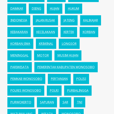
DAMKAR
DIENG
HUJAN
HUKUM
INDONESIA
JALAN RUSAK
JATENG
KALIKAJAR
KEBAKARAN
KECELAKAAN
KERTEK
KORBAN
KORBAN JIWA
KRIMINAL
LONGSOR
MENINGGAL
MOTOR
MUSIM HUJAN
PARIWISATA
PEMERINTAH KABUPATEN WONOSOBO
PEMKAB WONOSOBO
PERTANIAN
POLISI
POLRES WONOSOBO
POLRI
PURBALINGGA
PURWOKERTO
SAPURAN
SAR
TNI
WATUMALANG
WISATA
WONOSOBO