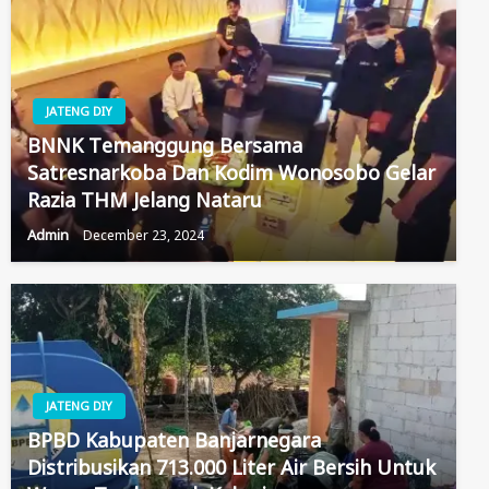
JATENG DIY
BNNK Temanggung Bersama
Satresnarkoba Dan Kodim Wonosobo Gelar
Razia THM Jelang Nataru
Admin
December 23, 2024
JATENG DIY
BPBD Kabupaten Banjarnegara
Distribusikan 713.000 Liter Air Bersih Untuk