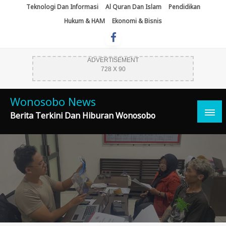
Skip
Teknologi Dan Informasi
Al Quran Dan Islam
Pendidikan
To
Hukum & HAM
Ekonomi & Bisnis
Content
ADVERTISEMENT
728 X 90
Wonosobo News
Berita Terkini Dan Hiburan Wonosobo