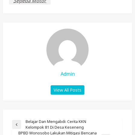
Sepeda Motor
Admin
View All Posts
Post
Belajar Dan Mengabdi: Cerita KKN
Previous
Kelompok 81 Di Desa Keseneng
Navigation
Post
BPBD Wonosobo Lakukan Mitigasi Bencana