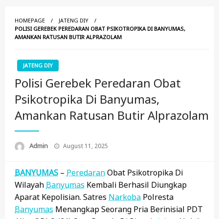
HOMEPAGE
JATENG DIY
POLISI GEREBEK PEREDARAN OBAT PSIKOTROPIKA DI BANYUMAS,
AMANKAN RATUSAN BUTIR ALPRAZOLAM
JATENG DIY
Polisi Gerebek Peredaran Obat
Psikotropika Di Banyumas,
Amankan Ratusan Butir Alprazolam
Posted
Admin
August 11, 2025
On
BANYUMAS
–
Peredaran
Obat Psikotropika Di
Wilayah
Banyumas
Kembali Berhasil Diungkap
Aparat Kepolisian. Satres
Narkoba
Polresta
Banyumas
Menangkap Seorang Pria Berinisial PDT