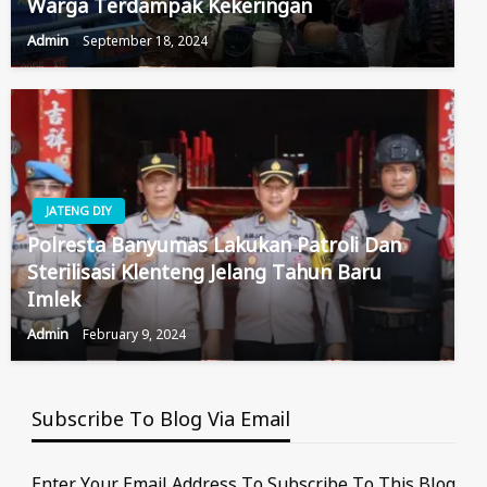
Warga Terdampak Kekeringan
Admin
September 18, 2024
JATENG DIY
Polresta Banyumas Lakukan Patroli Dan
Sterilisasi Klenteng Jelang Tahun Baru
Imlek
Admin
February 9, 2024
Subscribe To Blog Via Email
Enter Your Email Address To Subscribe To This Blog