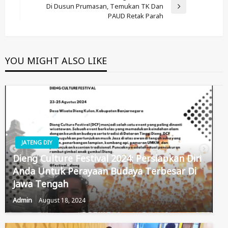
Di Dusun Prumasan, Temukan TK Dan
Next
PAUD Retak Parah
Post
YOU MIGHT ALSO LIKE
JATENG DIY
Dieng Culture Festival 2024: Persiapkan Diri
Anda Untuk Perayaan Budaya Terbesar Di
Jawa Tengah
Admin
August 18, 2024