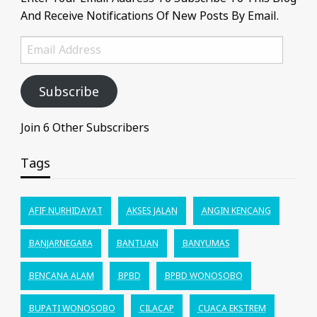
And Receive Notifications Of New Posts By Email.
Email
Address
Subscribe
Join 6 Other Subscribers
Tags
AFIF NURHIDAYAT
AKSES JALAN
ANGIN KENCANG
BANJARNEGARA
BANTUAN
BANYUMAS
BENCANA ALAM
BPBD
BPBD WONOSOBO
BUPATI WONOSOBO
CILACAP
CUACA EKSTREM