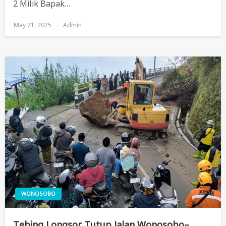
2 Milik Bapak…
May 21, 2025
Posted
Admin
On
WONOSOBO
Tebing Longsor Tutup Jalan Wonosobo–