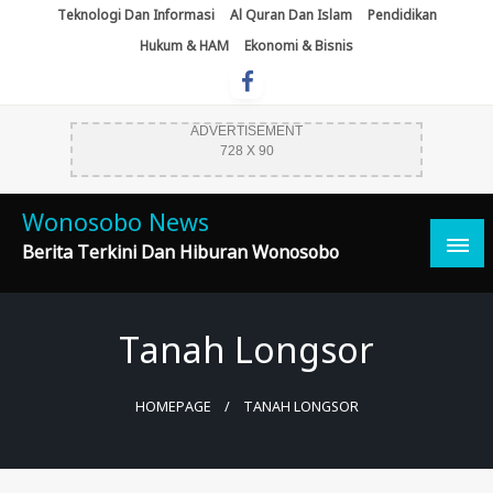
Skip
Teknologi Dan Informasi
Al Quran Dan Islam
Pendidikan
To
Hukum & HAM
Ekonomi & Bisnis
Content
ADVERTISEMENT
728 X 90
Wonosobo News
Berita Terkini Dan Hiburan Wonosobo
Tanah Longsor
HOMEPAGE
TANAH LONGSOR