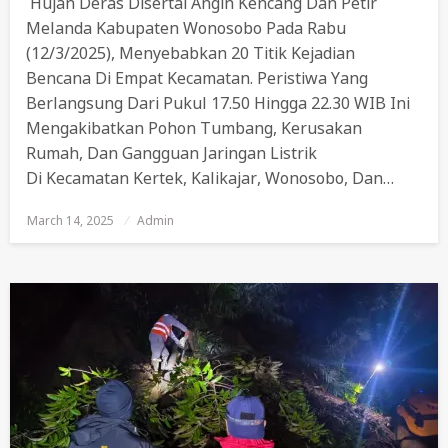
Hujan Deras Disertai Angin Kencang Dan Petir
Melanda Kabupaten Wonosobo Pada Rabu
(12/3/2025), Menyebabkan 20 Titik Kejadian
Bencana Di Empat Kecamatan. Peristiwa Yang
Berlangsung Dari Pukul 17.50 Hingga 22.30 WIB Ini
Mengakibatkan Pohon Tumbang, Kerusakan
Rumah, Dan Gangguan Jaringan Listrik
Di Kecamatan Kertek, Kalikajar, Wonosobo, Dan…
March 14, 2025
Posted
Admin
On