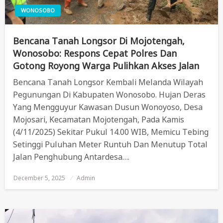
WONOSOBO
Bencana Tanah Longsor Di Mojotengah,
Wonosobo: Respons Cepat Polres Dan
Gotong Royong Warga Pulihkan Akses Jalan
Bencana Tanah Longsor Kembali Melanda Wilayah
Pegunungan Di Kabupaten Wonosobo. Hujan Deras
Yang Mengguyur Kawasan Dusun Wonoyoso, Desa
Mojosari, Kecamatan Mojotengah, Pada Kamis
(4/11/2025) Sekitar Pukul 14.00 WIB, Memicu Tebing
Setinggi Puluhan Meter Runtuh Dan Menutup Total
Jalan Penghubung Antardesa….
December 5, 2025
Posted
Admin
On