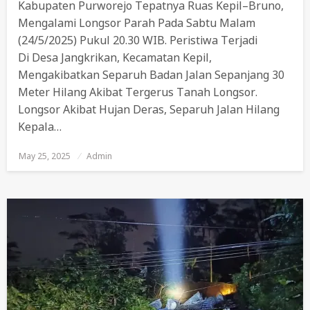
Kabupaten Purworejo Tepatnya Ruas Kepil–Bruno,
Mengalami Longsor Parah Pada Sabtu Malam
(24/5/2025) Pukul 20.30 WIB. Peristiwa Terjadi
Di Desa Jangkrikan, Kecamatan Kepil,
Mengakibatkan Separuh Badan Jalan Sepanjang 30
Meter Hilang Akibat Tergerus Tanah Longsor.
Longsor Akibat Hujan Deras, Separuh Jalan Hilang
Kepala…
May 25, 2025
Posted
Admin
On