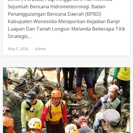
Sejumlah Bencana Hidrometeorologi. Badan
Penanggulangan Bencana Daerah (BPBD)
Kabupaten Wonosobo Melaporkan Kejadian Banjir
Luapan Dan Tanah Longsor Melanda Beberapa Titik
Strategis,…
May 5, 2026
Posted
Admin
On