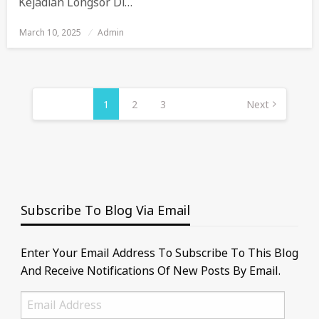
Kejadian Longsor Di…
March 10, 2025
Posted
Admin
On
Posts
Pagination
1
2
3
Next
Subscribe To Blog Via Email
Enter Your Email Address To Subscribe To This Blog
And Receive Notifications Of New Posts By Email.
Email
Address