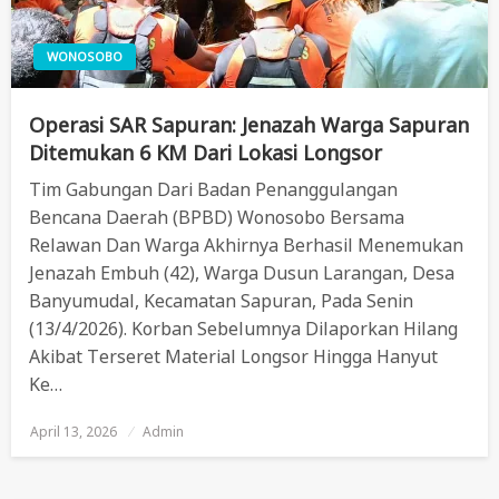
WONOSOBO
Operasi SAR Sapuran: Jenazah Warga Sapuran
Ditemukan 6 KM Dari Lokasi Longsor
Tim Gabungan Dari Badan Penanggulangan
Bencana Daerah (BPBD) Wonosobo Bersama
Relawan Dan Warga Akhirnya Berhasil Menemukan
Jenazah Embuh (42), Warga Dusun Larangan, Desa
Banyumudal, Kecamatan Sapuran, Pada Senin
(13/4/2026). Korban Sebelumnya Dilaporkan Hilang
Akibat Terseret Material Longsor Hingga Hanyut
Ke…
April 13, 2026
Posted
Admin
On