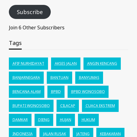
Subscribe
Join 6 Other Subscribers
Tags
AFIF NURHIDAYAT
AKSES JALAN
ANGIN KENCANG
BANJARNEGARA
BANTUAN
BANYUMAS
BENCANA ALAM
BPBD
BPBD WONOSOBO
BUPATI WONOSOBO
CILACAP
CUACA EKSTREM
DAMKAR
DIENG
HUJAN
HUKUM
INDONESIA
JALAN RUSAK
JATENG
KEBAKARAN