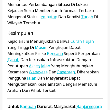
Memantau Perkembangan Situasi Di Lokasi
Kejadian Serta Memberikan Informasi Terbaru
Mengenai Status
Jembatan
Dan Kondisi
Tanah
Di
Wilayah Tersebut.
Kesimpulan
Kejadian Ini Menunjukkan Bahwa
Curah
Hujan
Yang Tinggi Di
Musim
Penghujan Dapat
Meningkatkan Risiko
Bencana
Seperti Pergerakan
Tanah
Dan Kerusakan Infrastruktur. Dengan
Penutupan
Akses
Jalan
Yang Menghubungkan
Kecamatan
Wanayasa
Dan
Pagentan
, Diharapkan
Pengguna
Jalan
Dan Masyarakat Dapat
Mengutamakan Keselamatan Dengan Mematuhi
Arahan Dari Pihak Terkait.
Untuk
Bantuan
Darurat, Masyarakat
Banjarnegara