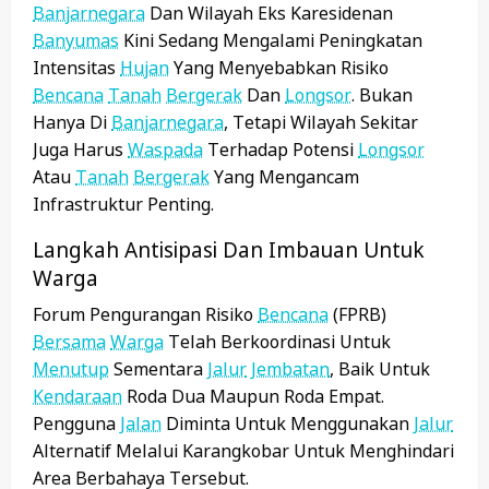
Banjarnegara
Dan Wilayah Eks Karesidenan
Banyumas
Kini Sedang Mengalami Peningkatan
Intensitas
Hujan
Yang Menyebabkan Risiko
Bencana
Tanah
Bergerak
Dan
Longsor
. Bukan
Hanya Di
Banjarnegara
, Tetapi Wilayah Sekitar
Juga Harus
Waspada
Terhadap Potensi
Longsor
Atau
Tanah
Bergerak
Yang Mengancam
Infrastruktur Penting.
Langkah Antisipasi Dan Imbauan Untuk
Warga
Forum Pengurangan Risiko
Bencana
(FPRB)
Bersama
Warga
Telah Berkoordinasi Untuk
Menutup
Sementara
Jalur
Jembatan
, Baik Untuk
Kendaraan
Roda Dua Maupun Roda Empat.
Pengguna
Jalan
Diminta Untuk Menggunakan
Jalur
Alternatif Melalui Karangkobar Untuk Menghindari
Area Berbahaya Tersebut.