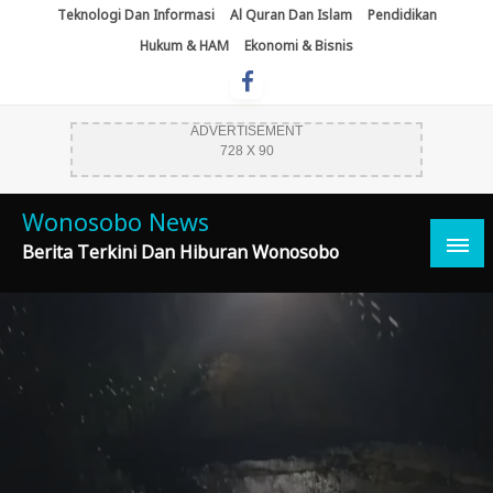
Skip
Teknologi Dan Informasi
Al Quran Dan Islam
Pendidikan
To
Hukum & HAM
Ekonomi & Bisnis
Content
ADVERTISEMENT
728 X 90
Wonosobo News
Berita Terkini Dan Hiburan Wonosobo