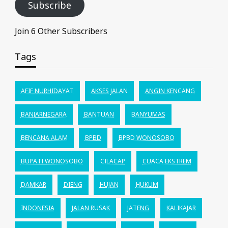
Subscribe
Join 6 Other Subscribers
Tags
AFIF NURHIDAYAT
AKSES JALAN
ANGIN KENCANG
BANJARNEGARA
BANTUAN
BANYUMAS
BENCANA ALAM
BPBD
BPBD WONOSOBO
BUPATI WONOSOBO
CILACAP
CUACA EKSTREM
DAMKAR
DIENG
HUJAN
HUKUM
INDONESIA
JALAN RUSAK
JATENG
KALIKAJAR