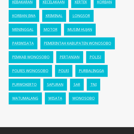
KEBAKARAN
KECELAKAAN
KERTEK
KORBAN
KORBAN JIWA
KRIMINAL
LONGSOR
MENINGGAL
MOTOR
MUSIM HUJAN
PARIWISATA
PEMERINTAH KABUPATEN WONOSOBO
PEMKAB WONOSOBO
PERTANIAN
POLISI
POLRES WONOSOBO
POLRI
PURBALINGGA
PURWOKERTO
SAPURAN
SAR
TNI
WATUMALANG
WISATA
WONOSOBO