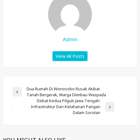
Admin
View All Posts
Post
Dua Rumah Di Wonosobo Rusak Akibat
Previous
Tanah Bergerak, Warga Diimbau Waspada
Navigation
Post
Debat Kedua Pilgub Jawa Tengah:
Infrastruktur Dan Ketahanan Pangan
Next
Dalam Sorotan
Post