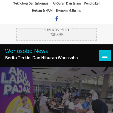
Skip
Teknologi Dan Informasi
Al Quran Dan Islam
Pendidikan
To
Hukum & HAM
Ekonomi & Bisnis
Content
ADVERTISEMENT
728 X 90
Wonosobo News
Berita Terkini Dan Hiburan Wonosobo