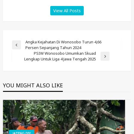
View All Posts
Post
Angka Kejahatan Di Wonosobo Turun 4,66
Previous
Persen Sepanjang Tahun 2024
Navigation
Post
PSIW Wonosobo Umumkan Skuad
Next
Lengkap Untuk Liga 4 Jawa Tengah 2025
Post
YOU MIGHT ALSO LIKE
JATENG DIY