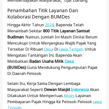
Memberdayakan Masyarakat,” Ujar Danang.
Penambahan Titik Layanan Dan
Kolaborasi Dengan BUMDes
Hingga Akhir Tahun
2024
, Bapenda Telah
Menambah Sekitar
800 Titik Layanan Samsat
Budiman
. Namun, Jumlah Ini Masih Dinilai Belum
Mencukupi Untuk Menjangkau Wajib Pajak Yang
Tersebar Di Ribuan
Desa
Di
Jawa Tengah
. Untuk
Mengatasi Tantangan Ini, Bapenda Akan
Melibatkan
Badan Usaha Milik
Desa
(BUMDes)
Guna Mendukung Pengumpulan Pajak
Di Daerah Pelosok.
Selain Itu, Kerja Sama Dengan Lembaga
Masyarakat Seperti
Dewan Masjid
Indonesia
Akan
Dilakukan Untuk Memperluas
Akses
Layanan
Pembayaran Pajak Hingga Ke Pelosok-Pelosok
Jawa
Tengah
.