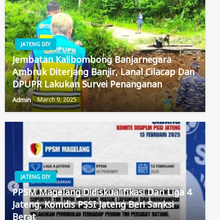
JATENG DIY
Jembatan Kalibombong Banjarnegara
Ambruk Diterjang Banjir, Lanal Cilacap Dan
DPUPR Lakukan Survei Penanganan
Admin
March 9, 2025
JATENG DIY
PPSM Magelang Didiskualifikasi Dari Liga 4
Jateng, Komdis PSSI Jateng Beri Sanksi
Berat