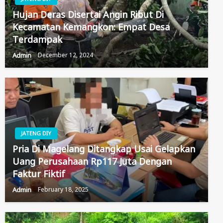
Hujan Deras Disertai Angin Ribut Di
Kecamatan Kemangkon: Empat Desa
Terdampak
Admin
December 12, 2024
JATENG DIY
Pria Di Magelang Ditangkap Usai Gelapkan
Uang Perusahaan Rp117 Juta Dengan
Faktur Fiktif
Admin
February 18, 2025