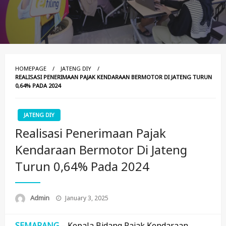
HOMEPAGE
JATENG DIY
REALISASI PENERIMAAN PAJAK KENDARAAN BERMOTOR DI JATENG TURUN
0,64% PADA 2024
JATENG DIY
Realisasi Penerimaan Pajak
Kendaraan Bermotor Di Jateng
Turun 0,64% Pada 2024
Posted
Admin
January 3, 2025
On
SEMARANG
– Kepala Bidang Pajak Kendaraan