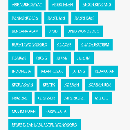
AFIF NURHIDAYAT
AKSES JALAN
ANGIN KENCANG
BANJARNEGARA
BANTUAN
BANYUMAS
BENCANA ALAM
BPBD
BPBD WONOSOBO
BUPATI WONOSOBO
CILACAP
CUACA EKSTREM
DAMKAR
DIENG
HUJAN
HUKUM
INDONESIA
JALAN RUSAK
JATENG
KEBAKARAN
KECELAKAAN
KERTEK
KORBAN
KORBAN JIWA
KRIMINAL
LONGSOR
MENINGGAL
MOTOR
MUSIM HUJAN
PARIWISATA
PEMERINTAH KABUPATEN WONOSOBO