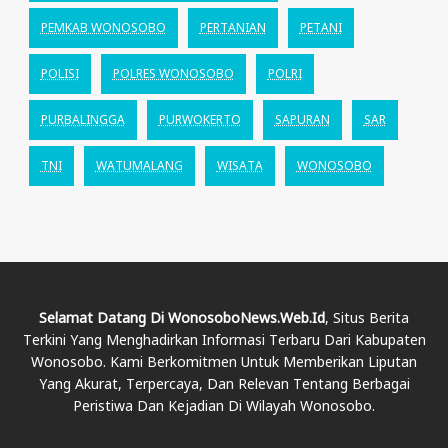
PEMKAB WONOSOBO
PERTANIAN
PETANI
POLISI
POLRES WONOSOBO
POLRI
PURBALINGGA
PURWOKERTO
SAPURAN
SAR
TNI
WATUMALANG
WISATA
WONOSOBO
Selamat Datang Di WonosoboNews.web.id
, Situs Berita
Terkini Yang Menghadirkan Informasi Terbaru Dari Kabupaten
Wonosobo. Kami Berkomitmen Untuk Memberikan Liputan
Yang Akurat, Terpercaya, Dan Relevan Tentang Berbagai
Peristiwa Dan Kejadian Di Wilayah Wonosobo.