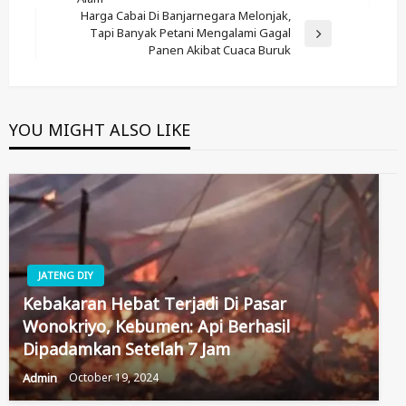
Post
Harga Cabai Di Banjarnegara Melonjak,
Tapi Banyak Petani Mengalami Gagal
Next
Panen Akibat Cuaca Buruk
Post
YOU MIGHT ALSO LIKE
JATENG DIY
Kebakaran Hebat Terjadi Di Pasar
Wonokriyo, Kebumen: Api Berhasil
Dipadamkan Setelah 7 Jam
Admin
October 19, 2024