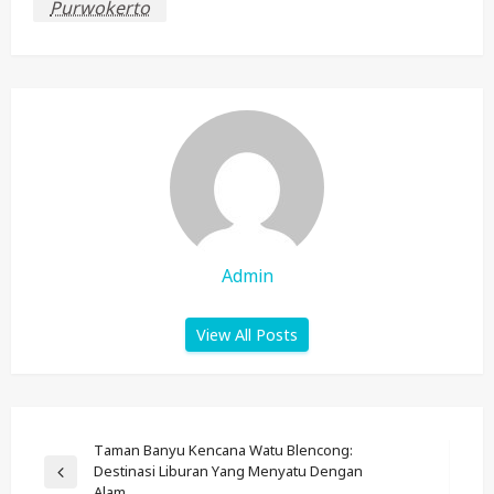
Purwokerto
Admin
View All Posts
Post
Taman Banyu Kencana Watu Blencong:
Destinasi Liburan Yang Menyatu Dengan
Navigation
Previous
Alam