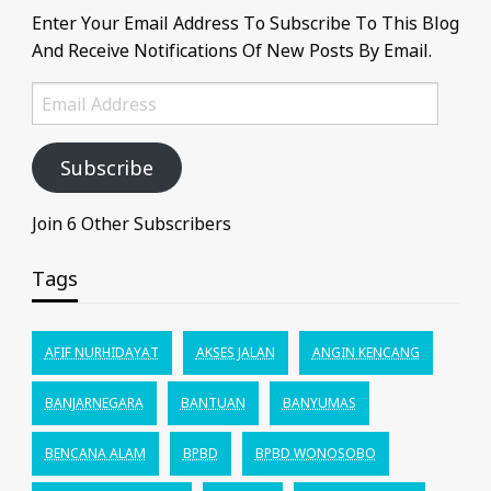
Enter Your Email Address To Subscribe To This Blog
And Receive Notifications Of New Posts By Email.
Email
Address
Subscribe
Join 6 Other Subscribers
Tags
AFIF NURHIDAYAT
AKSES JALAN
ANGIN KENCANG
BANJARNEGARA
BANTUAN
BANYUMAS
BENCANA ALAM
BPBD
BPBD WONOSOBO