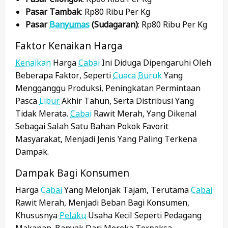
Pasar Tambak
: Rp80 Ribu Per Kg
Pasar
Banyumas
(Sudagaran)
: Rp80 Ribu Per Kg
Faktor Kenaikan Harga
Kenaikan
Harga
Cabai
Ini Diduga Dipengaruhi Oleh
Beberapa Faktor, Seperti
Cuaca
Buruk
Yang
Mengganggu Produksi, Peningkatan Permintaan
Pasca
Libur
Akhir Tahun, Serta Distribusi Yang
Tidak Merata.
Cabai
Rawit Merah, Yang Dikenal
Sebagai Salah Satu Bahan Pokok Favorit
Masyarakat, Menjadi Jenis Yang Paling Terkena
Dampak.
Dampak Bagi Konsumen
Harga
Cabai
Yang Melonjak Tajam, Terutama
Cabai
Rawit Merah, Menjadi Beban Bagi Konsumen,
Khususnya
Pelaku
Usaha Kecil Seperti Pedagang
Makanan. Banyak Dari Mereka Terpaksa