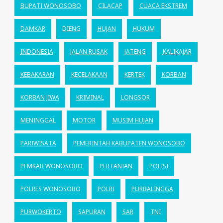
BUPATI WONOSOBO
CILACAP
CUACA EKSTREM
DAMKAR
DIENG
HUJAN
HUKUM
INDONESIA
JALAN RUSAK
JATENG
KALIKAJAR
KEBAKARAN
KECELAKAAN
KERTEK
KORBAN
KORBAN JIWA
KRIMINAL
LONGSOR
MENINGGAL
MOTOR
MUSIM HUJAN
PARIWISATA
PEMERINTAH KABUPATEN WONOSOBO
PEMKAB WONOSOBO
PERTANIAN
POLISI
POLRES WONOSOBO
POLRI
PURBALINGGA
PURWOKERTO
SAPURAN
SAR
TNI