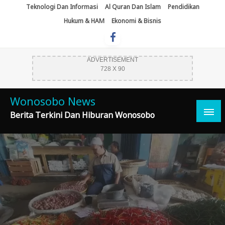
Skip
Teknologi Dan Informasi
Al Quran Dan Islam
Pendidikan
To
Hukum & HAM
Ekonomi & Bisnis
Content
ADVERTISEMENT
728 X 90
Wonosobo News
Berita Terkini Dan Hiburan Wonosobo