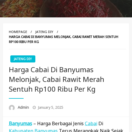
HOMEPAGE
JATENG DIY
HARGA CABAI DI BANYUMAS MELONJAK, CABAI RAWIT MERAH SENTUH
RP100 RIBU PER KG
JATENG DIY
Harga Cabai Di Banyumas
Melonjak, Cabai Rawit Merah
Sentuh Rp100 Ribu Per Kg
Posted
Admin
January 5, 2025
On
Banyumas
– Harga Berbagai Jenis
Cabai
Di
Kabupaten
Banyumas
Terus Merangkak Naik Sejak