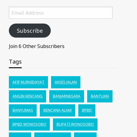
Email
Address
Subscribe
Join 6 Other Subscribers
Tags
AFIF NURHIDAYAT
AKSES JALAN
ANGIN KENCANG
BANJARNEGARA
BANTUAN
BANYUMAS
BENCANA ALAM
BPBD
BPBD WONOSOBO
BUPATI WONOSOBO