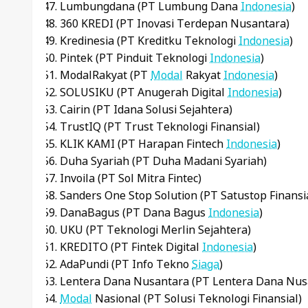
Lumbungdana (PT Lumbung Dana
Indonesia
)
360 KREDI (PT Inovasi Terdepan Nusantara)
Kredinesia (PT Kreditku Teknologi
Indonesia
)
Pintek (PT Pinduit Teknologi
Indonesia
)
ModalRakyat (PT
Modal
Rakyat
Indonesia
)
SOLUSIKU (PT Anugerah Digital
Indonesia
)
Cairin (PT Idana Solusi Sejahtera)
TrustIQ (PT Trust Teknologi Finansial)
KLIK KAMI (PT Harapan Fintech
Indonesia
)
Duha Syariah (PT Duha Madani Syariah)
Invoila (PT Sol Mitra Fintec)
Sanders One Stop Solution (PT Satustop Finansia
DanaBagus (PT Dana Bagus
Indonesia
)
UKU (PT Teknologi Merlin Sejahtera)
KREDITO (PT Fintek Digital
Indonesia
)
AdaPundi (PT Info Tekno
Siaga
)
Lentera Dana Nusantara (PT Lentera Dana Nus
Modal
Nasional (PT Solusi Teknologi Finansial)