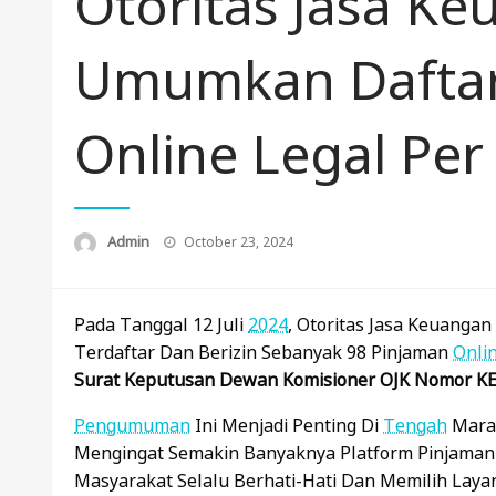
Otoritas Jasa Ke
Umumkan Daftar
Online Legal Per 
Posted
Admin
October 23, 2024
On
Pada Tanggal 12 Juli
2024
, Otoritas Jasa Keuangan
Terdaftar Dan Berizin Sebanyak 98 Pinjaman
Onli
Surat Keputusan Dewan Komisioner OJK Nomor KE
Pengumuman
Ini Menjadi Penting Di
Tengah
Marak
Mengingat Semakin Banyaknya Platform Pinjama
Masyarakat Selalu Berhati-Hati Dan Memilih Lay