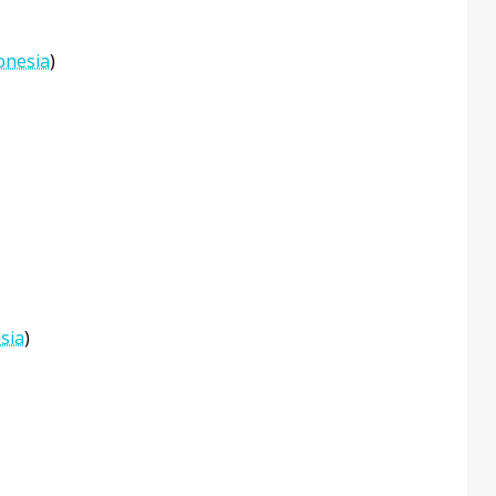
onesia
)
sia
)