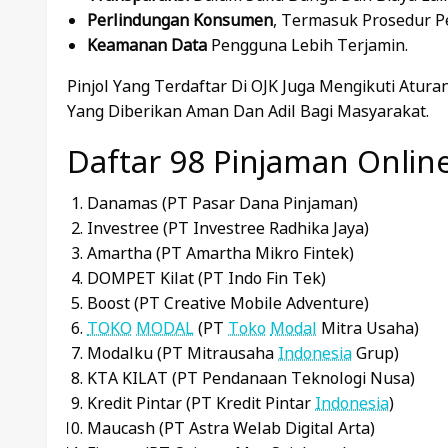
Perlindungan Konsumen
, Termasuk Prosedur P
Keamanan Data
Pengguna Lebih Terjamin.
Pinjol Yang Terdaftar Di OJK Juga Mengikuti Atu
Yang Diberikan Aman Dan Adil Bagi Masyarakat.
Daftar 98 Pinjaman Online
Danamas (PT Pasar Dana Pinjaman)
Investree (PT Investree Radhika Jaya)
Amartha (PT Amartha Mikro Fintek)
DOMPET Kilat (PT Indo Fin Tek)
Boost (PT Creative Mobile Adventure)
TOKO
MODAL
(PT
Toko
Modal
Mitra Usaha)
Modalku (PT Mitrausaha
Indonesia
Grup)
KTA KILAT (PT Pendanaan Teknologi Nusa)
Kredit Pintar (PT Kredit Pintar
Indonesia
)
Maucash (PT Astra Welab Digital Arta)