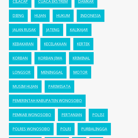
CILACAP
CUACA EKSTREM
DAMKAR
DIENG
HUJAN
HUKUM
INDONESIA
JALAN RUSAK
JATENG
KALIKAJAR
KEBAKARAN
KECELAKAAN
KERTEK
KORBAN
KORBAN JIWA
KRIMINAL
LONGSOR
MENINGGAL
MOTOR
MUSIM HUJAN
PARIWISATA
PEMERINTAH KABUPATEN WONOSOBO
PEMKAB WONOSOBO
PERTANIAN
POLISI
POLRES WONOSOBO
POLRI
PURBALINGGA