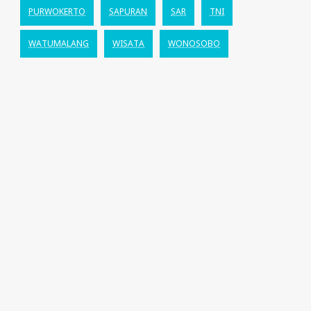
PURWOKERTO
SAPURAN
SAR
TNI
WATUMALANG
WISATA
WONOSOBO