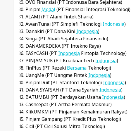
OVO Finansial (PT Indonusa Bara Sejahtera)
Pinjam
Modal
(PT Finansial Integrasi Teknologi)
ALAMI (PT Alami Fintek Sharia)
AwanTunai (PT Simplefi Teknologi
Indonesia
)
Danakiri (PT Dana Kini
Indonesia
)
Singa (PT Abadi Sejahtera Finansindo)
DANAMERDEKA (PT Intekno Raya)
EASYCASH (PT
Indonesia
Fintopia Technology)
PINJAM YUK (PT Kuaikuai Tech
Indonesia
)
FinPlus (PT Rezeki
Bersama
Teknologi)
UangMe (PT Uangme Fintek
Indonesia
)
PinjamDuit (PT Stanford Teknologi
Indonesia
)
DANA SYARIAH (PT Dana Syariah
Indonesia
)
BATUMBU (PT Berdayakan Usaha
Indonesia
)
Cashcepat (PT Artha Permata Makmur)
KlikUMKM (PT Pinjaman Kemakmuran Rakyat)
Pinjam Gampang (PT Kredit Plus Teknologi)
Cicil (PT Cicil Solusi Mitra Teknologi)