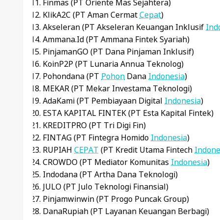
Finmas (PT Oriente Mas Sejahtera)
KlikA2C (PT Aman Cermat
Cepat
)
Akseleran (PT Akseleran Keuangan Inklusif
Ind
Ammana.id (PT Ammana Fintek Syariah)
PinjamanGO (PT Dana Pinjaman Inklusif)
KoinP2P (PT Lunaria Annua Teknolog)
Pohondana (PT
Pohon
Dana
Indonesia
)
MEKAR (PT Mekar Investama Teknologi)
AdaKami (PT Pembiayaan Digital
Indonesia
)
ESTA KAPITAL FINTEK (PT Esta Kapital Fintek)
KREDITPRO (PT Tri Digi Fin)
FINTAG (PT Fintegra Homido
Indonesia
)
RUPIAH
CEPAT
(PT Kredit Utama Fintech
Indone
CROWDO (PT Mediator Komunitas
Indonesia
)
Indodana (PT Artha Dana Teknologi)
JULO (PT Julo Teknologi Finansial)
Pinjamwinwin (PT Progo Puncak Group)
DanaRupiah (PT Layanan Keuangan Berbagi)