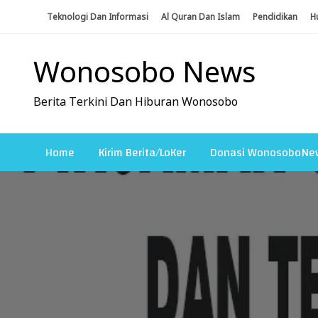
Skip
Teknologi Dan Informasi
Al Quran Dan Islam
Pendidikan
H
To
Content
Wonosobo News
Berita Terkini Dan Hiburan Wonosobo
Home
Kirim Berita/LoKer
Donasi WonosoboNe