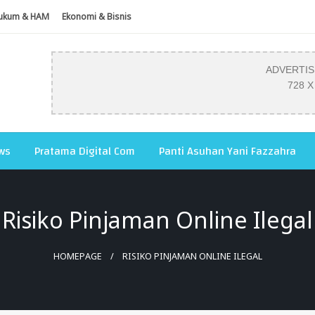
ukum & HAM
Ekonomi & Bisnis
ADVERTI
728 X
ws
Pratama Digital Com
Panti Asuhan Yani Fazzahra
Risiko Pinjaman Online Ilegal
HOMEPAGE
RISIKO PINJAMAN ONLINE ILEGAL