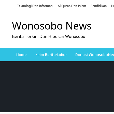
Skip
Teknologi Dan Informasi
Al Quran Dan Islam
Pendidikan
H
To
Content
Wonosobo News
Berita Terkini Dan Hiburan Wonosobo
Home
Kirim Berita/LoKer
Donasi WonosoboNe