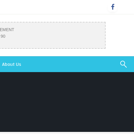
SEMENT
 90
About Us