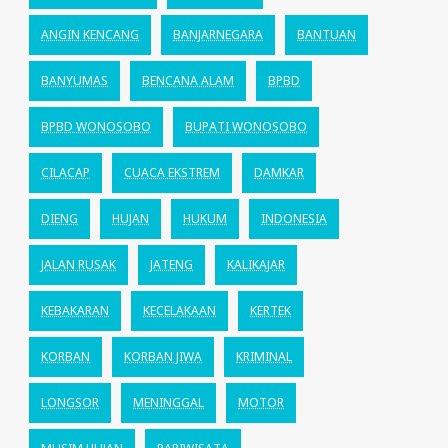
ANGIN KENCANG
BANJARNEGARA
BANTUAN
BANYUMAS
BENCANA ALAM
BPBD
BPBD WONOSOBO
BUPATI WONOSOBO
CILACAP
CUACA EKSTREM
DAMKAR
DIENG
HUJAN
HUKUM
INDONESIA
JALAN RUSAK
JATENG
KALIKAJAR
KEBAKARAN
KECELAKAAN
KERTEK
KORBAN
KORBAN JIWA
KRIMINAL
LONGSOR
MENINGGAL
MOTOR