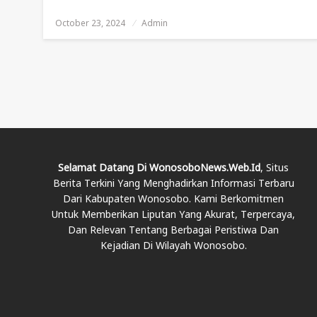
October 23, 2024
Posted
Admin
On
Selamat Datang Di WonosoboNews.web.id
, Situs
Berita Terkini Yang Menghadirkan Informasi Terbaru
Dari Kabupaten Wonosobo. Kami Berkomitmen
Untuk Memberikan Liputan Yang Akurat, Terpercaya,
Dan Relevan Tentang Berbagai Peristiwa Dan
Kejadian Di Wilayah Wonosobo.