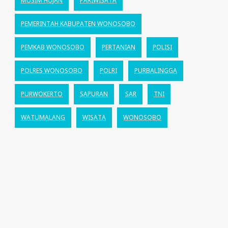
MUSIM HUJAN
PARIWISATA
PEMERINTAH KABUPATEN WONOSOBO
PEMKAB WONOSOBO
PERTANIAN
POLISI
POLRES WONOSOBO
POLRI
PURBALINGGA
PURWOKERTO
SAPURAN
SAR
TNI
WATUMALANG
WISATA
WONOSOBO