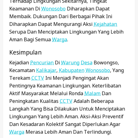
Terhadap Lingkungan Sekitarnya, Tingkat
Keamanan Di
Wonosobo
Diharapkan Dapat
Membaik. Dukungan Dari Berbagai Pihak Ini
Diharapkan Dapat Mengurangi Aksi
Kejahatan
Serupa Dan Menciptakan Lingkungan Yang Lebih
Aman Bagi Semua
Warga
.
Kesimpulan
Kejadian
Pencurian
Di
Warung
Desa
Bowongso,
Kecamatan
Kalikajar
,
Kabupaten
Wonosobo
, Yang
Terekam
CCTV
Ini Menjadi Pengingat Akan
Pentingnya Keamanan Lingkungan. Keterlibatan
Aktif Masyarakat Melalui Ronda
Malam
Dan
Peningkatan Kualitas
CCTV
Adalah Beberapa
Langkah Yang Bisa Dilakukan Untuk Menciptakan
Lingkungan Yang Lebih Aman. Aksi-Aksi Preventif
Dan Kesadaran Kolektif Sangat Diperlukan Agar
Warga
Merasa Lebih Aman Dan Terlindungi.