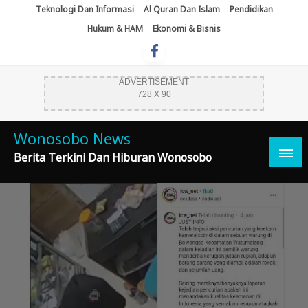
Skip
Teknologi Dan Informasi
Al Quran Dan Islam
Pendidikan
To
Hukum & HAM
Ekonomi & Bisnis
Content
ADVERTISEMENT
728 X 90
Wonosobo News
Berita Terkini Dan Hiburan Wonosobo