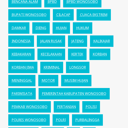
BENCANA ALAM
BPBD
BPBD WONOSOBO
BUPATI WONOSOBO
CILACAP
CUACA EKSTREM
DAMKAR
DIENG
HUJAN
HUKUM
INDONESIA
JALAN RUSAK
JATENG
KALIKAJAR
KEBAKARAN
KECELAKAAN
KERTEK
KORBAN
KORBAN JIWA
KRIMINAL
LONGSOR
MENINGGAL
MOTOR
MUSIM HUJAN
PARIWISATA
PEMERINTAH KABUPATEN WONOSOBO
PEMKAB WONOSOBO
PERTANIAN
POLISI
POLRES WONOSOBO
POLRI
PURBALINGGA