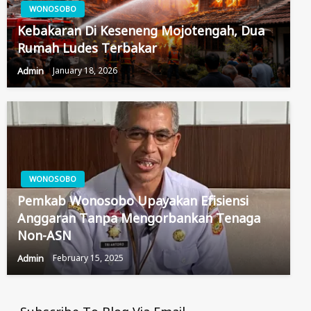
WONOSOBO
Kebakaran Di Keseneng Mojotengah, Dua
Rumah Ludes Terbakar
Admin
January 18, 2026
WONOSOBO
Pemkab Wonosobo Upayakan Efisiensi
Anggaran Tanpa Mengorbankan Tenaga
Non-ASN
Admin
February 15, 2025