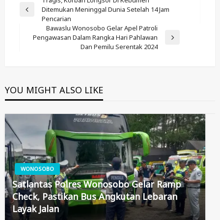
Post
Ditemukan Meninggal Dunia Setelah 14 Jam
Navigation
Previous
Pencarian
Post
Bawaslu Wonosobo Gelar Apel Patroli
Pengawasan Dalam Rangka Hari Pahlawan
Next
Dan Pemilu Serentak 2024
Post
YOU MIGHT ALSO LIKE
WONOSOBO
Satlantas Polres Wonosobo Gelar Ramp
Check, Pastikan Bus Angkutan Lebaran
Layak Jalan