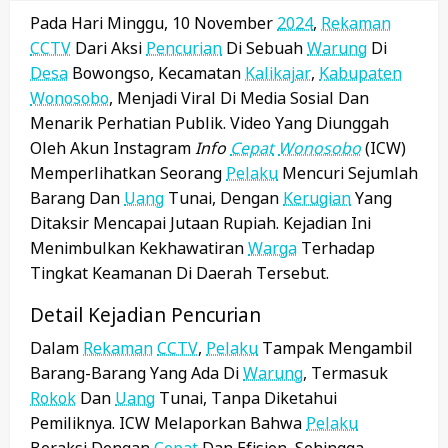
Pada Hari Minggu, 10 November
2024
,
Rekaman
CCTV
Dari Aksi
Pencurian
Di Sebuah
Warung
Di
Desa
Bowongso, Kecamatan
Kalikajar
,
Kabupaten
Wonosobo
, Menjadi Viral Di Media Sosial Dan
Menarik Perhatian Publik. Video Yang Diunggah
Oleh Akun Instagram
Info
Cepat
Wonosobo
(ICW)
Memperlihatkan Seorang
Pelaku
Mencuri Sejumlah
Barang Dan
Uang
Tunai, Dengan
Kerugian
Yang
Ditaksir Mencapai Jutaan Rupiah. Kejadian Ini
Menimbulkan Kekhawatiran
Warga
Terhadap
Tingkat Keamanan Di Daerah Tersebut.
Detail Kejadian Pencurian
Dalam
Rekaman
CCTV
,
Pelaku
Tampak Mengambil
Barang-Barang Yang Ada Di
Warung
, Termasuk
Rokok
Dan
Uang
Tunai, Tanpa Diketahui
Pemiliknya. ICW Melaporkan Bahwa
Pelaku