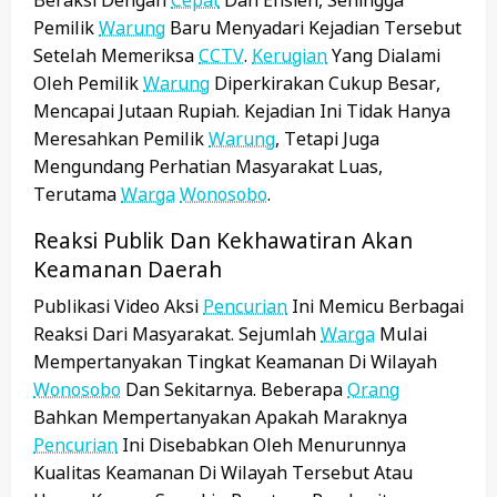
Beraksi Dengan
Cepat
Dan Efisien, Sehingga
Pemilik
Warung
Baru Menyadari Kejadian Tersebut
Setelah Memeriksa
CCTV
.
Kerugian
Yang Dialami
Oleh Pemilik
Warung
Diperkirakan Cukup Besar,
Mencapai Jutaan Rupiah. Kejadian Ini Tidak Hanya
Meresahkan Pemilik
Warung
, Tetapi Juga
Mengundang Perhatian Masyarakat Luas,
Terutama
Warga
Wonosobo
.
Reaksi Publik Dan Kekhawatiran Akan
Keamanan Daerah
Publikasi Video Aksi
Pencurian
Ini Memicu Berbagai
Reaksi Dari Masyarakat. Sejumlah
Warga
Mulai
Mempertanyakan Tingkat Keamanan Di Wilayah
Wonosobo
Dan Sekitarnya. Beberapa
Orang
Bahkan Mempertanyakan Apakah Maraknya
Pencurian
Ini Disebabkan Oleh Menurunnya
Kualitas Keamanan Di Wilayah Tersebut Atau