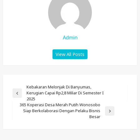
Admin
View All Posts
Post
Kebakaran Melonjak Di Banyumas,
Kerugian Capai Rp2,8 Miliar Di Semester I
Navigation
Previous
2025
Post
365 Koperasi Desa Merah Putih Wonosobo
Siap Berkolaborasi Dengan Pelaku Bisnis
Next
Besar
Post