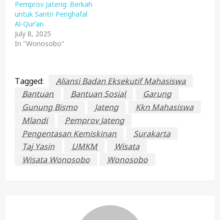
Pemprov Jateng: Berkah
untuk Santri Penghafal
Al-Qur’an
July 8, 2025
In "Wonosobo"
Tagged:
Aliansi Badan Eksekutif Mahasiswa
Bantuan
Bantuan Sosial
Garung
Gunung Bismo
Jateng
Kkn Mahasiswa
Mlandi
Pemprov Jateng
Pengentasan Kemiskinan
Surakarta
Taj Yasin
UMKM
Wisata
Wisata Wonosobo
Wonosobo