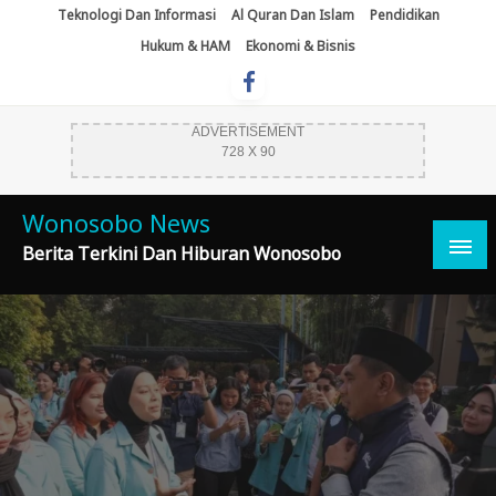
Skip
Teknologi Dan Informasi
Al Quran Dan Islam
Pendidikan
To
Hukum & HAM
Ekonomi & Bisnis
Content
ADVERTISEMENT
728 X 90
Wonosobo News
Berita Terkini Dan Hiburan Wonosobo