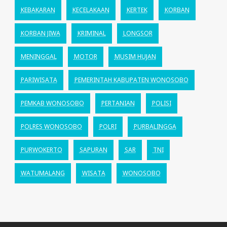
KEBAKARAN
KECELAKAAN
KERTEK
KORBAN
KORBAN JIWA
KRIMINAL
LONGSOR
MENINGGAL
MOTOR
MUSIM HUJAN
PARIWISATA
PEMERINTAH KABUPATEN WONOSOBO
PEMKAB WONOSOBO
PERTANIAN
POLISI
POLRES WONOSOBO
POLRI
PURBALINGGA
PURWOKERTO
SAPURAN
SAR
TNI
WATUMALANG
WISATA
WONOSOBO