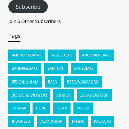
Subscribe
Join 6 Other Subscribers
Tags
AFIF NURHIDAYAT
AKSES JALAN
ANGIN KENCANG
BANJARNEGARA
BANTUAN
BANYUMAS
BENCANA ALAM
BPBD
BPBD WONOSOBO
BUPATI WONOSOBO
CILACAP
CUACA EKSTREM
DAMKAR
DIENG
HUJAN
HUKUM
INDONESIA
JALAN RUSAK
JATENG
KALIKAJAR