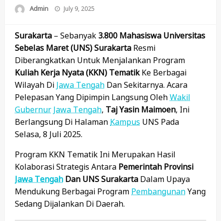
Posted
Admin
July 9, 2025
On
Surakarta
– Sebanyak
3.800 Mahasiswa Universitas
Sebelas Maret (UNS) Surakarta
Resmi
Diberangkatkan Untuk Menjalankan Program
Kuliah Kerja Nyata (KKN) Tematik
Ke Berbagai
Wilayah Di
Jawa Tengah
Dan Sekitarnya. Acara
Pelepasan Yang Dipimpin Langsung Oleh
Wakil
Gubernur
Jawa Tengah
,
Taj Yasin Maimoen
, Ini
Berlangsung Di Halaman
Kampus
UNS Pada
Selasa, 8 Juli 2025.
Program KKN Tematik Ini Merupakan Hasil
Kolaborasi Strategis Antara
Pemerintah Provinsi
Jawa Tengah
Dan UNS Surakarta
Dalam Upaya
Mendukung Berbagai Program
Pembangunan
Yang
Sedang Dijalankan Di Daerah.