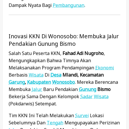
Dampak Nyata Bagi
Pembangunan
.
Inovasi KKN Di Wonosobo: Membuka Jalur
Pendakian Gunung Bismo
Salah Satu Peserta KKN,
Fahad Adi Nugroho
,
Mengungkapkan Bahwa Timnya Akan
Melaksanakan Program Pendampingan
Ekonomi
Berbasis
Wisata
Di
Desa
Mlandi, Kecamatan
Garung
,
Kabupaten
Wonosobo
. Mereka Berencana
Membuka
Jalur
Baru Pendakian
Gunung
Bismo
Bekerja Sama Dengan Kelompok
Sadar
Wisata
(Pokdarwis) Setempat.
Tim KKN Ini Telah Melakukan
Survei
Lokasi
Sebelumnya Dan
Tengah
Mengupayakan Perizinan