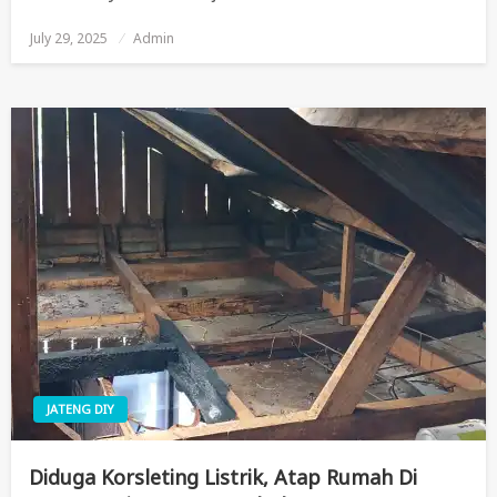
July 29, 2025
Posted
Admin
On
JATENG DIY
Diduga Korsleting Listrik, Atap Rumah Di