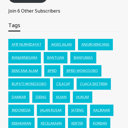
Join 6 Other Subscribers
Tags
AFIF NURHIDAYAT
AKSES JALAN
ANGIN KENCANG
BANJARNEGARA
BANTUAN
BANYUMAS
BENCANA ALAM
BPBD
BPBD WONOSOBO
BUPATI WONOSOBO
CILACAP
CUACA EKSTREM
DAMKAR
DIENG
HUJAN
HUKUM
INDONESIA
JALAN RUSAK
JATENG
KALIKAJAR
KEBAKARAN
KECELAKAAN
KERTEK
KORBAN