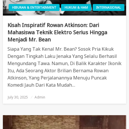
HIBURAN & ENTERTAINMENT
HUKUM & HAM
INTERNASIONAL
Kisah Inspiratif Rowan Atkinson: Dari
Mahasiswa Teknik Elektro Serius Hingga
Menjadi Mr. Bean
Siapa Yang Tak Kenal Mr. Bean? Sosok Pria Kikuk
Dengan Tingkah Laku Jenaka Yang Selalu Berhasil
Mengundang Tawa. Namun, Di Balik Karakter Ikonik
Itu, Ada Seorang Aktor Brilian Bernama Rowan
Atkinson, Yang Perjalanannya Menuju Puncak
Komedi Jauh Dari Kata Mudah…
July 30, 2025
Posted
Admin
On