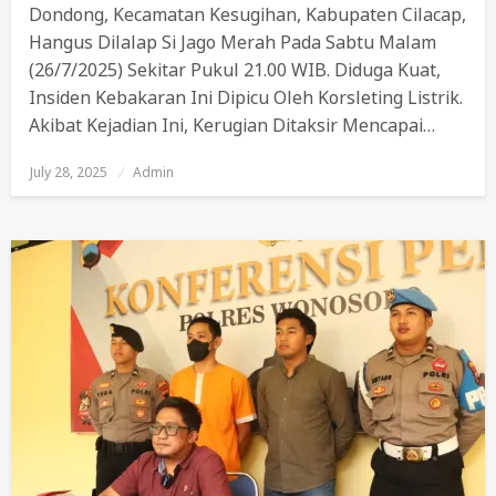
Dondong, Kecamatan Kesugihan, Kabupaten Cilacap,
Hangus Dilalap Si Jago Merah Pada Sabtu Malam
(26/7/2025) Sekitar Pukul 21.00 WIB. Diduga Kuat,
Insiden Kebakaran Ini Dipicu Oleh Korsleting Listrik.
Akibat Kejadian Ini, Kerugian Ditaksir Mencapai…
July 28, 2025
Posted
Admin
On