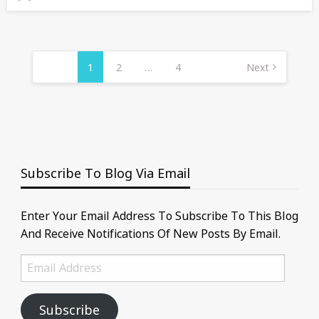
On
Posts
Pagination
1
2
…
4
Next
Subscribe To Blog Via Email
Enter Your Email Address To Subscribe To This Blog
And Receive Notifications Of New Posts By Email.
Email
Address
Subscribe