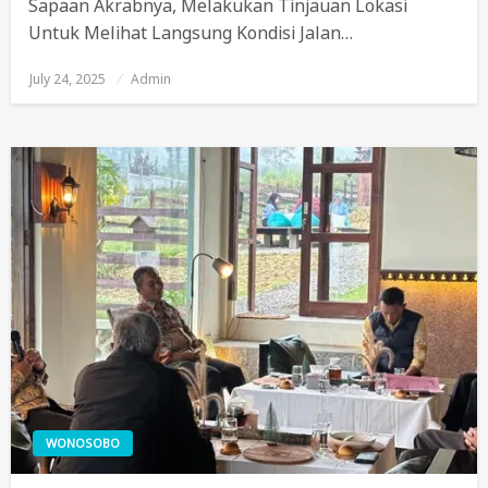
Sapaan Akrabnya, Melakukan Tinjauan Lokasi
Untuk Melihat Langsung Kondisi Jalan…
July 24, 2025
Posted
Admin
On
WONOSOBO