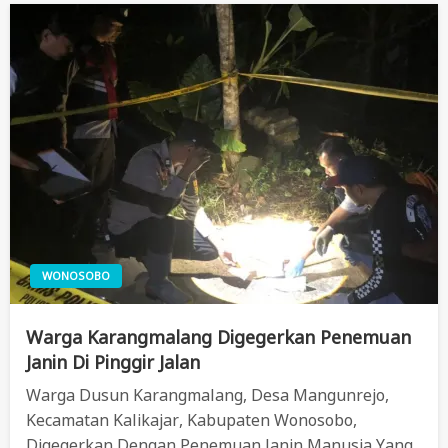
WONOSOBO
Warga Karangmalang Digegerkan Penemuan
Janin Di Pinggir Jalan
Warga Dusun Karangmalang, Desa Mangunrejo,
Kecamatan Kalikajar, Kabupaten Wonosobo,
Digegerkan Dengan Penemuan Janin Manusia Yang