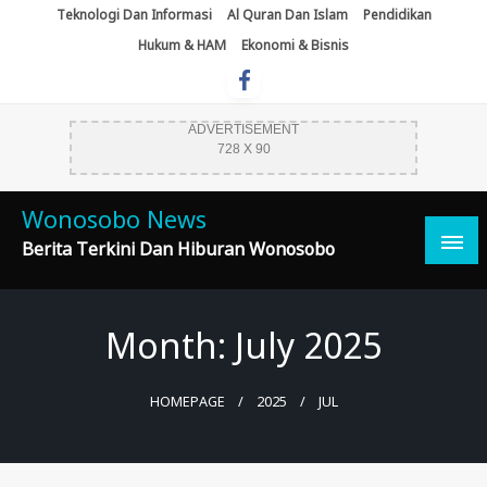
Skip
Teknologi Dan Informasi
Al Quran Dan Islam
Pendidikan
To
Hukum & HAM
Ekonomi & Bisnis
Content
ADVERTISEMENT
728 X 90
Wonosobo News
Berita Terkini Dan Hiburan Wonosobo
Month:
July 2025
HOMEPAGE
2025
JUL