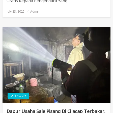
Gratis Kepada Pengendara Yang…
July 23, 2025
Posted
Admin
On
JATENG DIY
Dapur Usaha Sale Pisang Di Cilacap Terbakar,