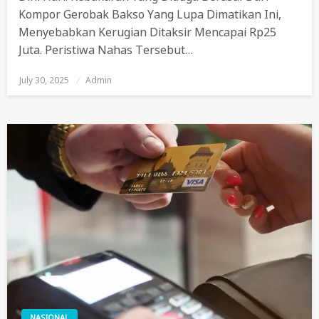
Kompor Gerobak Bakso Yang Lupa Dimatikan Ini,
Menyebabkan Kerugian Ditaksir Mencapai Rp25
Juta. Peristiwa Nahas Tersebut…
July 30, 2025
Posted
Admin
On
NASIONAL