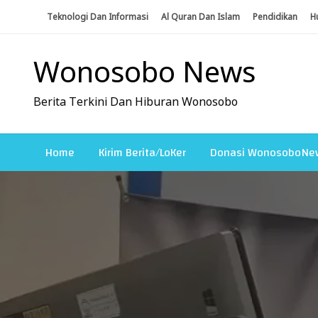
Skip
Teknologi Dan Informasi
Al Quran Dan Islam
Pendidikan
H
To
Content
Wonosobo News
Berita Terkini Dan Hiburan Wonosobo
Home
Kirim Berita/LoKer
Donasi WonosoboNe