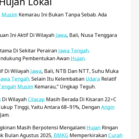
ujan Lokal
h
Musim
Kemarau Ini Bukan Tanpa Sebab. Ada
an Ini Aktif Di Wilayah
Jawa
, Bali, Nusa Tenggara
ama Di Sekitar Perairan
Jawa Tengah
.
Mendukung Pembentukan Awan
Hujan
.
if Di Wilayah
Jawa
, Bali, NTB Dan NTT, Suhu Muka
Jawa Tengah
. Selain Itu Kelembaban
Udara
Relatif
Tengah
Musim
Kemarau,” Ungkap Teguh.
m
Di Wilayah
Cilacap
Masih Berada Di Kisaran
2
2
∘
C
ukup Tinggi, Yaitu Antara 68–91%, Dengan
Angin
Jam.
kinan Masih Berpotensi Mengalami
Hujan
Ringan
uk Bulan Agustus 2025,
BMKG
Memperkirakan
Curah