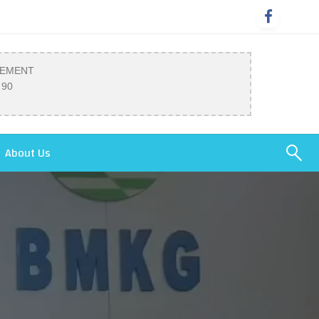
SEMENT
 90
About Us