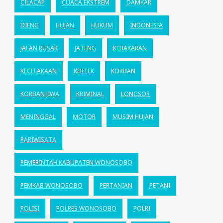
CILACAP
CUACA EKSTREM
DAMKAR
DIENG
HUJAN
HUKUM
INDONESIA
JALAN RUSAK
JATENG
KEBAKARAN
KECELAKAAN
KERTEK
KORBAN
KORBAN JIWA
KRIMINAL
LONGSOR
MENINGGAL
MOTOR
MUSIM HUJAN
PARIWISATA
PEMERINTAH KABUPATEN WONOSOBO
PEMKAB WONOSOBO
PERTANIAN
PETANI
POLISI
POLRES WONOSOBO
POLRI