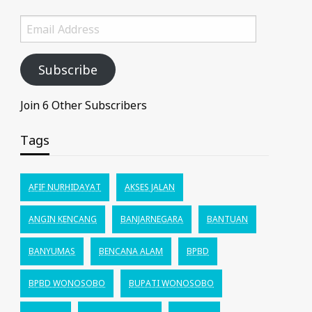
Email
Address
Subscribe
Join 6 Other Subscribers
Tags
AFIF NURHIDAYAT
AKSES JALAN
ANGIN KENCANG
BANJARNEGARA
BANTUAN
BANYUMAS
BENCANA ALAM
BPBD
BPBD WONOSOBO
BUPATI WONOSOBO