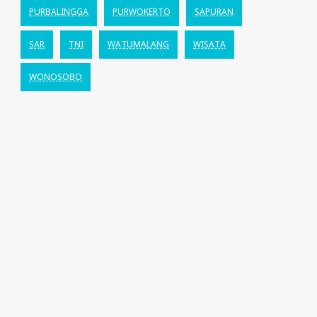
PURBALINGGA
PURWOKERTO
SAPURAN
SAR
TNI
WATUMALANG
WISATA
WONOSOBO