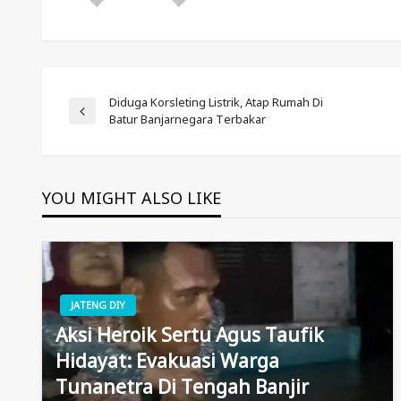
Post
Diduga Korsleting Listrik, Atap Rumah Di
Previous
Batur Banjarnegara Terbakar
Post
Navigation
YOU MIGHT ALSO LIKE
JATENG DIY
Aksi Heroik Sertu Agus Taufik
Hidayat: Evakuasi Warga
Tunanetra Di Tengah Banjir