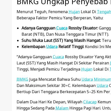
BMKG Ungkap Penyebab H
Menurut Teguh, Fenomena
Hujan
Lokal Di
Tenga
Beberapa Faktor Pemicu Yang Berperan, Yaitu:
Adanya Gangguan
Cuaca
Rossby Ekuator:
Ganggu
Barat (NTB), Dan Nusa Tenggara Timur (NTT).
Suhu Muka Laut (SST) Yang Masih Hangat:
Terut
Kelembapan
Udara
Relatif Tinggi:
Kondisi Ini 
“Adanya Gangguan
Cuaca
Rossby Ekuator Yang Akt
Laut (SST) Yang Masih Hangat Di Sekitar Perairan
Tinggi, Menjadi Pemicu Terjadinya
Hujan
Lokal Di
BMKG
Juga Mencatat Bahwa Suhu
Udara
Minimu
Dan Maksimum Sekitar
3
0
∘
C
. Kelembapan
Udara
C
Bertiup Dari Tenggara Berkecepatan 5–25 Km Per 
Dalam Dua Hari Ke Depan, Wilayah
Cilacap
Kemung
Hingga Sedang Pada
Malam
Hingga Pagi Hari. Unt