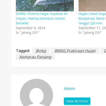
BMKG: Potensi Hujan Sepekan ke
Hujan Lebat Guyur
Depan, Namun Kemarau Belum
Banyumas Alami 
Berakhir
hingga 226 mm
September 8, 2024
September 11, 2
In "Jateng DIY"
In "Jateng DIY"
Tagged:
Bmkg
BMKG Prakiraan Hujan
C
Kemarau Panjang
Admin
View All Posts