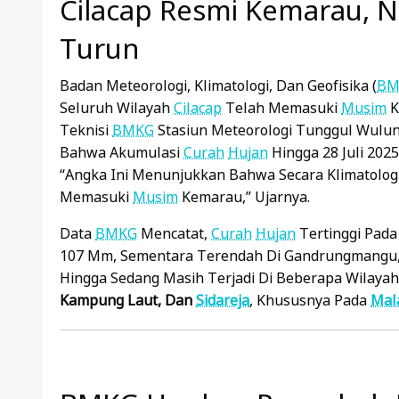
Cilacap Resmi Kemarau, 
Turun
Badan Meteorologi, Klimatologi, Dan Geofisika (
BM
Seluruh Wilayah
Cilacap
Telah Memasuki
Musim
K
Teknisi
BMKG
Stasiun Meteorologi Tunggul Wulu
Bahwa Akumulasi
Curah
Hujan
Hingga 28 Juli 20
“Angka Ini Menunjukkan Bahwa Secara Klimatolog
Memasuki
Musim
Kemarau,” Ujarnya.
Data
BMKG
Mencatat,
Curah
Hujan
Tertinggi Pada 
107 Mm, Sementara Terendah Di Gandrungmangu,
Hingga Sedang Masih Terjadi Di Beberapa Wilayah
Kampung Laut, Dan
Sidareja
, Khususnya Pada
Mal