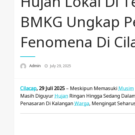
Hujan Lokal Di 
BMKG Ungkap P
Fenomena Di Cil
Posted
Admin
July 29, 2025
On
Cilacap
, 29 Juli 2025
– Meskipun Memasuki
Musim
Masih Diguyur
Hujan
Ringan Hingga Sedang Dalam
Penasaran Di Kalangan
Warga
, Mengingat Sehar