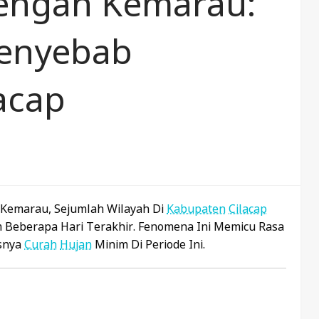
Tengah Kemarau:
enyebab
acap
Kemarau, Sejumlah Wilayah Di
Kabupaten
Cilacap
 Beberapa Hari Terakhir. Fenomena Ini Memicu Rasa
usnya
Curah
Hujan
Minim Di Periode Ini.