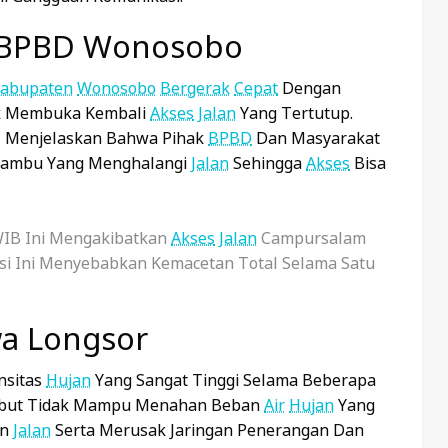
 BPBD Wonosobo
abupaten
Wonosobo
Bergerak
Cepat
Dengan
k Membuka Kembali
Akses
Jalan
Yang Tertutup.
o, Menjelaskan Bahwa Pihak
BPBD
Dan Masyarakat
Bambu Yang Menghalangi
Jalan
Sehingga
Akses
Bisa
 WIB Ini Mengakibatkan
Akses
Jalan
Campursalam
asi Ini Menyebabkan Kemacetan Total Selama Satu
wa Longsor
nsitas
Hujan
Yang Sangat Tinggi Selama Beberapa
ebut Tidak Mampu Menahan Beban
Air
Hujan
Yang
an
Jalan
Serta Merusak Jaringan Penerangan Dan