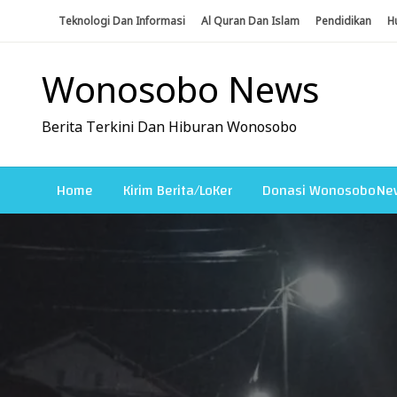
Skip
Teknologi Dan Informasi
Al Quran Dan Islam
Pendidikan
H
To
Content
Wonosobo News
Berita Terkini Dan Hiburan Wonosobo
Home
Kirim Berita/LoKer
Donasi WonosoboNe