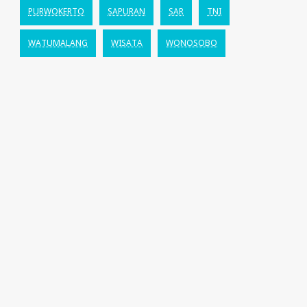
PURWOKERTO
SAPURAN
SAR
TNI
WATUMALANG
WISATA
WONOSOBO