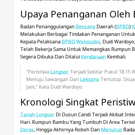
Upaya Penanganan Oleh
Badan Penanggulangan
Bencana
Daerah (
BPBD
)
K
Melakukan Berbagai Tindakan Penanganan Untu
Kepala Pelaksana
BPBD
Wonosobo
, Dudi Wardoy
Telah Bekerja Sama Untuk Memangkas Rumpun 
Segera Dibuka Dan Dilalui
Kendaraan
Kembali.
“Peristiwa
Longsor
Terjadi Sekitar Pukul 18.15
Menuju Sawangan Dan
Leksono
Tertutup. Situ
Jam,” Kata Dudi Wardoyo.
Kronologi Singkat Peristi
Tanah
Longsor
Di Dusun Candi Terjadi Akibat Inte
Hari. Rumpun Bambu Yang Tumbuh Di Area Ters
Deras
, Hingga Akhirnya Roboh Dan
Menutup
Bad