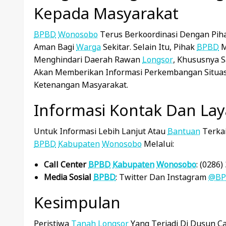
Kepada Masyarakat
BPBD
Wonosobo
Terus Berkoordinasi Dengan Piha
Aman Bagi
Warga
Sekitar. Selain Itu, Pihak
BPBD
M
Menghindari Daerah Rawan
Longsor
, Khususnya S
Akan Memberikan Informasi Perkembangan Situas
Ketenangan Masyarakat.
Informasi Kontak Dan La
Untuk Informasi Lebih Lanjut Atau
Bantuan
Terkai
BPBD
Kabupaten
Wonosobo
Melalui:
Call Center
BPBD
Kabupaten
Wonosobo
: (0286
Media Sosial
BPBD
: Twitter Dan Instagram
@BP
Kesimpulan
Peristiwa
Tanah
Longsor
Yang Terjadi Di Dusun C