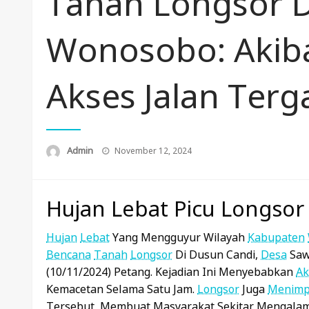
Tanah Longsor D
Wonosobo: Akiba
Akses Jalan Ter
Posted
Admin
November 12, 2024
On
Hujan Lebat Picu Longso
Hujan
Lebat
Yang Mengguyur Wilayah
Kabupaten
Bencana
Tanah
Longsor
Di Dusun Candi,
Desa
Saw
(10/11/2024) Petang. Kejadian Ini Menyebabkan
Ak
Kemacetan Selama Satu Jam.
Longsor
Juga
Menim
Tersebut, Membuat Masyarakat Sekitar Mengalam