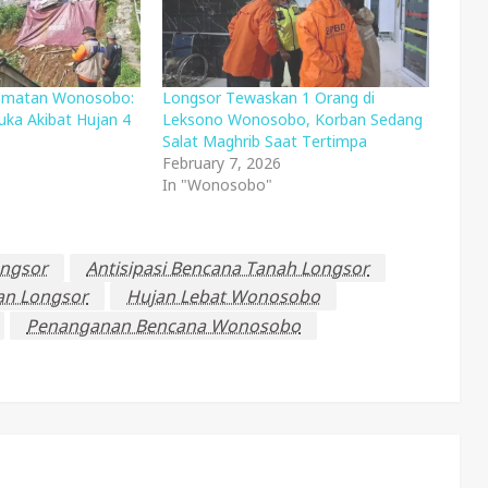
camatan Wonosobo:
Longsor Tewaskan 1 Orang di
uka Akibat Hujan 4
Leksono Wonosobo, Korban Sedang
Salat Maghrib Saat Tertimpa
February 7, 2026
In "Wonosobo"
ongsor
Antisipasi Bencana Tanah Longsor
an Longsor
Hujan Lebat Wonosobo
Penanganan Bencana Wonosobo