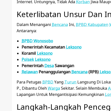
Internet. Untungnya, Tidak Ada
Korban
Jiwa Maupu
Keterlibatan Unsur Dan In
Dalam Menangani
Bencana
Ini,
BPBD
Kabupaten
Antaranya:
BPBD
Wonosobo
Pemerintah Kecamatan
Leksono
Koramil
Leksono
Polsek
Leksono
Pemerintah
Desa
Sawangan
Relawan
Penanggulangan
Bencana
(RPB)
Lekso
Para Petugas
BPBD
Yang
Turun
Langsung Di Lokas
P., Dibantu Oleh
Warga
Sekitar. Selain Membuka
A
Lapangan Untuk Mengantisipasi Kemungkinan
Lo
Langkah-Langkah Pence