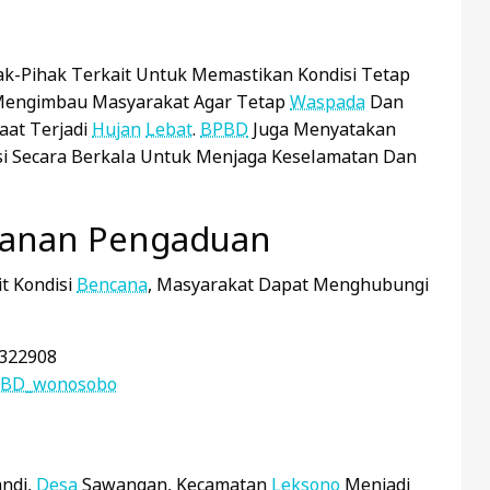
k-Pihak Terkait Untuk Memastikan Kondisi Tetap
engimbau Masyarakat Agar Tetap
Waspada
Dan
aat Terjadi
Hujan
Lebat
.
BPBD
Juga Menyatakan
i Secara Berkala Untuk Menjaga Keselamatan Dan
yanan Pengaduan
t Kondisi
Bencana
, Masyarakat Dapat Menghubungi
) 322908
BD_wonosobo
andi,
Desa
Sawangan, Kecamatan
Leksono
Menjadi