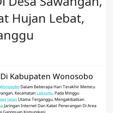
i Desa Sawangan,
t Hujan Lebat,
ganggu
r Di Kabupaten Wonosobo
Wonosobo
Dalam Beberapa Hari Terakhir Memicu
angan, Kecamatan
Leksono
, Pada Minggu
ses
Jalan
Utama Terganggu, Mengakibatkan
pa
Jaringan Internet Dan Kabel Penerangan Di Area
i Gangguan Komunikasi.