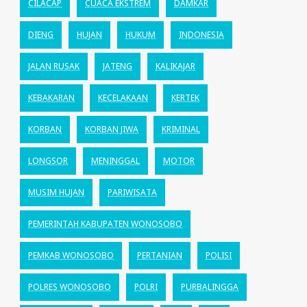
CILACAP
CUACA EKSTREM
DAMKAR
DIENG
HUJAN
HUKUM
INDONESIA
JALAN RUSAK
JATENG
KALIKAJAR
KEBAKARAN
KECELAKAAN
KERTEK
KORBAN
KORBAN JIWA
KRIMINAL
LONGSOR
MENINGGAL
MOTOR
MUSIM HUJAN
PARIWISATA
PEMERINTAH KABUPATEN WONOSOBO
PEMKAB WONOSOBO
PERTANIAN
POLISI
POLRES WONOSOBO
POLRI
PURBALINGGA