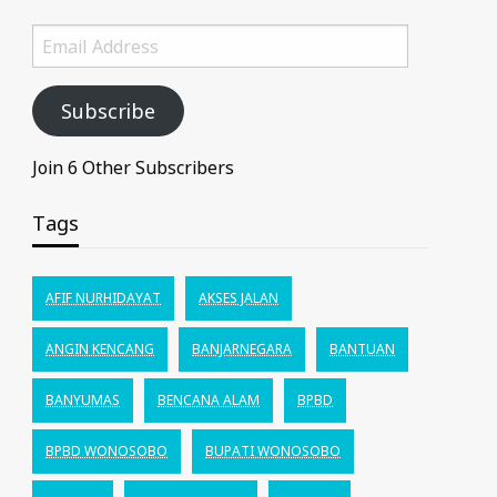
Email
Address
Subscribe
Join 6 Other Subscribers
Tags
AFIF NURHIDAYAT
AKSES JALAN
ANGIN KENCANG
BANJARNEGARA
BANTUAN
BANYUMAS
BENCANA ALAM
BPBD
BPBD WONOSOBO
BUPATI WONOSOBO