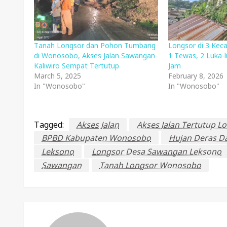
Tanah Longsor dan Pohon Tumbang
Longsor di 3 Ke
di Wonosobo, Akses Jalan Sawangan-
1 Tewas, 2 Luka-l
Kaliwiro Sempat Tertutup
Jam
March 5, 2025
February 8, 2026
In "Wonosobo"
In "Wonosobo"
Tagged:
Akses Jalan
Akses Jalan Tertutup L
BPBD Kabupaten Wonosobo
Hujan Deras D
Leksono
Longsor Desa Sawangan Leksono
Sawangan
Tanah Longsor Wonosobo