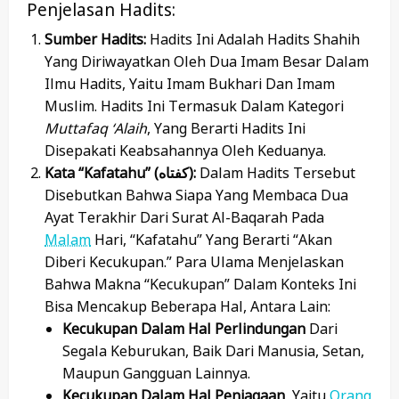
Penjelasan Hadits:
Sumber Hadits:
Hadits Ini Adalah Hadits Shahih
Yang Diriwayatkan Oleh Dua Imam Besar Dalam
Ilmu Hadits, Yaitu Imam Bukhari Dan Imam
Muslim. Hadits Ini Termasuk Dalam Kategori
Muttafaq ‘alaih
, Yang Berarti Hadits Ini
Disepakati Keabsahannya Oleh Keduanya.
Kata “Kafatahu” (كفتاه):
Dalam Hadits Tersebut
Disebutkan Bahwa Siapa Yang Membaca Dua
Ayat Terakhir Dari Surat Al-Baqarah Pada
Malam
Hari, “kafatahu” Yang Berarti “akan
Diberi Kecukupan.” Para Ulama Menjelaskan
Bahwa Makna “kecukupan” Dalam Konteks Ini
Bisa Mencakup Beberapa Hal, Antara Lain:
Kecukupan Dalam Hal Perlindungan
Dari
Segala Keburukan, Baik Dari Manusia, Setan,
Maupun Gangguan Lainnya.
Kecukupan Dalam Hal Penjagaan
, Yaitu
Orang