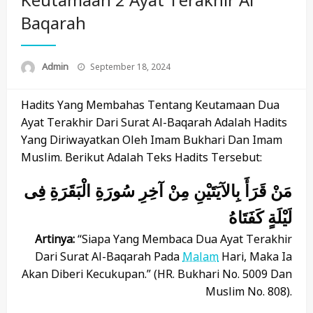
Baqarah
Posted
Admin
September 18, 2024
On
Hadits Yang Membahas Tentang Keutamaan Dua
Ayat Terakhir Dari Surat Al-Baqarah Adalah Hadits
Yang Diriwayatkan Oleh Imam Bukhari Dan Imam
Muslim. Berikut Adalah Teks Hadits Tersebut:
مَنْ قَرَأَ بِالآيَتَيْنِ مِنْ آخِرِ سُورَةِ الْبَقَرَةِ فِى
لَيْلَةٍ كَفَتَاهُ
Artinya:
“Siapa Yang Membaca Dua Ayat Terakhir
Dari Surat Al-Baqarah Pada
Malam
Hari, Maka Ia
Akan Diberi Kecukupan.” (HR. Bukhari No. 5009 Dan
Muslim No. 808).