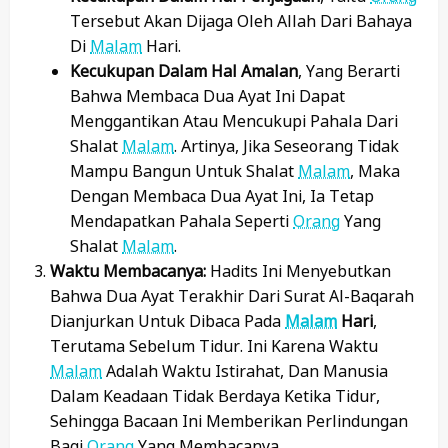
Tersebut Akan Dijaga Oleh Allah Dari Bahaya
Di
Malam
Hari.
Kecukupan Dalam Hal Amalan
, Yang Berarti
Bahwa Membaca Dua Ayat Ini Dapat
Menggantikan Atau Mencukupi Pahala Dari
Shalat
Malam
. Artinya, Jika Seseorang Tidak
Mampu Bangun Untuk Shalat
Malam
, Maka
Dengan Membaca Dua Ayat Ini, Ia Tetap
Mendapatkan Pahala Seperti
Orang
Yang
Shalat
Malam
.
Waktu Membacanya:
Hadits Ini Menyebutkan
Bahwa Dua Ayat Terakhir Dari Surat Al-Baqarah
Dianjurkan Untuk Dibaca Pada
Malam
Hari
,
Terutama Sebelum Tidur. Ini Karena Waktu
Malam
Adalah Waktu Istirahat, Dan Manusia
Dalam Keadaan Tidak Berdaya Ketika Tidur,
Sehingga Bacaan Ini Memberikan Perlindungan
Bagi
Orang
Yang Membacanya.