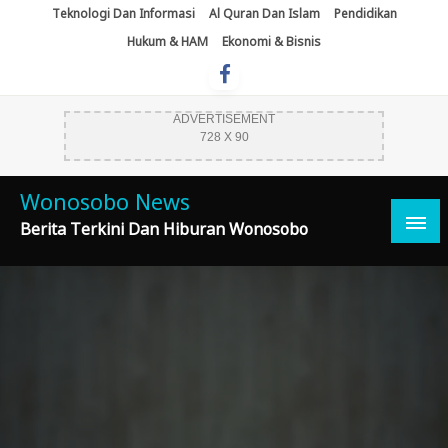
Skip
Teknologi Dan Informasi
Al Quran Dan Islam
Pendidikan
To
Hukum & HAM
Ekonomi & Bisnis
Content
ADVERTISEMENT
728 X 90
Wonosobo News
Berita Terkini Dan Hiburan Wonosobo