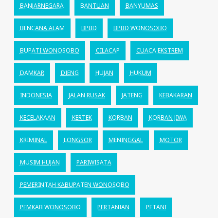
BANJARNEGARA
BANTUAN
BANYUMAS
BENCANA ALAM
BPBD
BPBD WONOSOBO
BUPATI WONOSOBO
CILACAP
CUACA EKSTREM
DAMKAR
DIENG
HUJAN
HUKUM
INDONESIA
JALAN RUSAK
JATENG
KEBAKARAN
KECELAKAAN
KERTEK
KORBAN
KORBAN JIWA
KRIMINAL
LONGSOR
MENINGGAL
MOTOR
MUSIM HUJAN
PARIWISATA
PEMERINTAH KABUPATEN WONOSOBO
PEMKAB WONOSOBO
PERTANIAN
PETANI