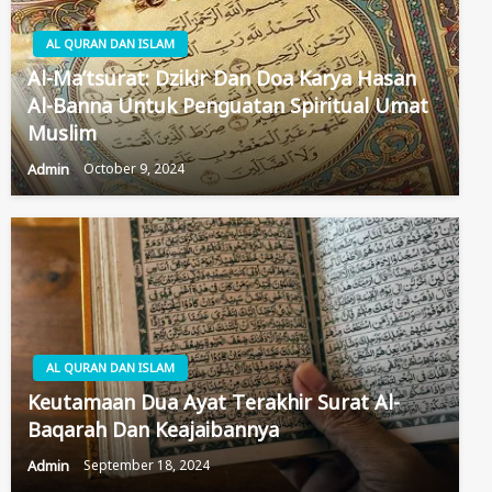
AL QURAN DAN ISLAM
Al-Ma’tsurat: Dzikir Dan Doa Karya Hasan
Al-Banna Untuk Penguatan Spiritual Umat
Muslim
Admin
October 9, 2024
AL QURAN DAN ISLAM
Keutamaan Dua Ayat Terakhir Surat Al-
Baqarah Dan Keajaibannya
Admin
September 18, 2024