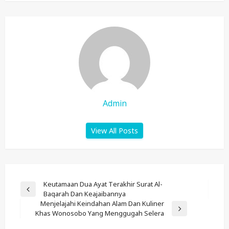
Admin
View All Posts
Post
Keutamaan Dua Ayat Terakhir Surat Al-
Previous
Baqarah Dan Keajaibannya
Navigation
Post
Menjelajahi Keindahan Alam Dan Kuliner
Next
Khas Wonosobo Yang Menggugah Selera
Post