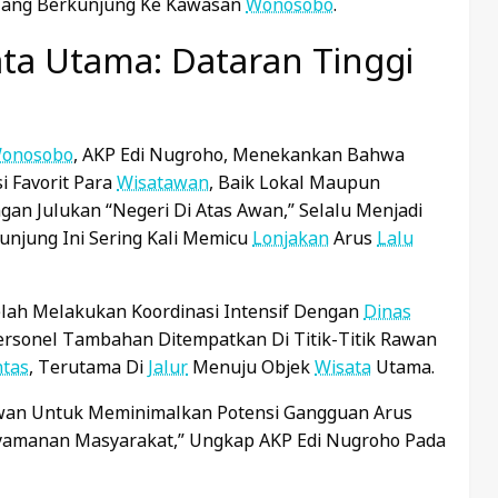
ang Berkunjung Ke Kawasan
Wonosobo
.
ata Utama: Dataran Tinggi
onosobo
, AKP Edi Nugroho, Menekankan Bahwa
i Favorit Para
Wisatawan
, Baik Lokal Maupun
ngan Julukan “Negeri Di Atas Awan,” Selalu Menjadi
unjung Ini Sering Kali Memicu
Lonjakan
Arus
Lalu
lah Melakukan Koordinasi Intensif Dengan
Dinas
Personel Tambahan Ditempatkan Di Titik-Titik Rawan
ntas
, Terutama Di
Jalur
Menuju Objek
Wisata
Utama.
awan Untuk Meminimalkan Potensi Gangguan Arus
nyamanan Masyarakat,” Ungkap AKP Edi Nugroho Pada