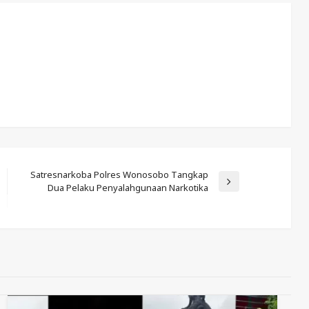
Satresnarkoba Polres Wonosobo Tangkap
Next
Dua Pelaku Penyalahgunaan Narkotika
Post