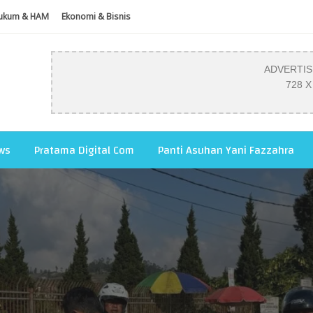
ukum & HAM
Ekonomi & Bisnis
ADVERTI
728 X
ws
Pratama Digital Com
Panti Asuhan Yani Fazzahra