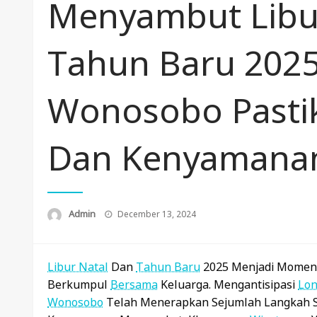
Menyambut Libu
Tahun Baru 2025
Wonosobo Pasti
Dan Kenyamana
Posted
Admin
December 13, 2024
On
Libur Natal
Dan
Tahun Baru
2025 Menjadi Momen 
Berkumpul
Bersama
Keluarga. Mengantisipasi
Lon
Wonosobo
Telah Menerapkan Sejumlah Langkah 