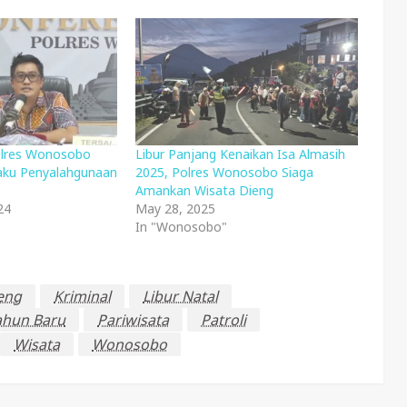
olres Wonosobo
Libur Panjang Kenaikan Isa Almasih
aku Penyalahgunaan
2025, Polres Wonosobo Siaga
Amankan Wisata Dieng
24
May 28, 2025
In "Wonosobo"
eng
Kriminal
Libur Natal
ahun Baru
Pariwisata
Patroli
Wisata
Wonosobo