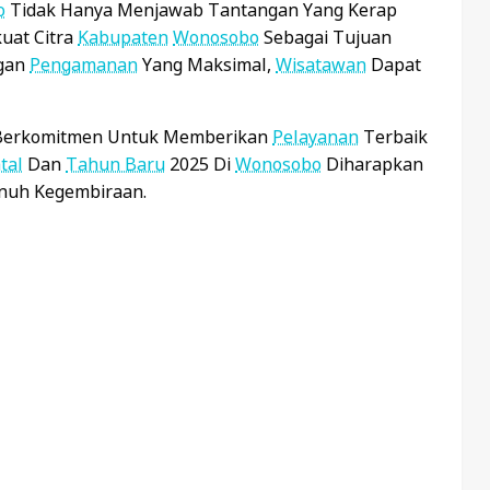
o
Tidak Hanya Menjawab Tantangan Yang Kerap
uat Citra
Kabupaten
Wonosobo
Sebagai Tujuan
ngan
Pengamanan
Yang Maksimal,
Wisatawan
Dapat
 Berkomitmen Untuk Memberikan
Pelayanan
Terbaik
tal
Dan
Tahun Baru
2025 Di
Wonosobo
Diharapkan
nuh Kegembiraan.