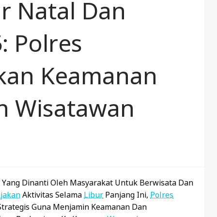
r Natal Dan
: Polres
kan Keamanan
n Wisatawan
Yang Dinanti Oleh Masyarakat Untuk Berwisata Dan
jakan
Aktivitas Selama
Libur
Panjang Ini,
Polres
Strategis Guna Menjamin Keamanan Dan