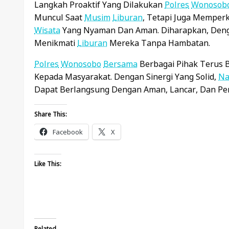
Langkah Proaktif Yang Dilakukan
Polres
Wonosob
Muncul Saat
Musim
Liburan
, Tetapi Juga Memperk
Wisata
Yang Nyaman Dan Aman. Diharapkan, De
Menikmati
Liburan
Mereka Tanpa Hambatan.
Polres
Wonosobo
Bersama
Berbagai Pihak Terus
Kepada Masyarakat. Dengan Sinergi Yang Solid,
Na
Dapat Berlangsung Dengan Aman, Lancar, Dan Pe
Share This:
Facebook
X
Like This:
Related