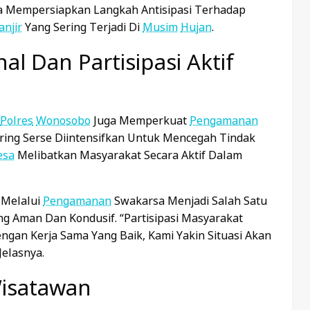
ga Mempersiapkan Langkah Antisipasi Terhadap
anjir
Yang Sering Terjadi Di
Musim
Hujan
.
l Dan Partisipasi Aktif
Polres
Wonosobo
Juga Memperkuat
Pengamanan
Kring Serse Diintensifkan Untuk Mencegah Tindak
esa
Melibatkan Masyarakat Secara Aktif Dalam
 Melalui
Pengamanan
Swakarsa Menjadi Salah Satu
ng Aman Dan Kondusif. “Partisipasi Masyarakat
ngan Kerja Sama Yang Baik, Kami Yakin Situasi Akan
Jelasnya.
isatawan