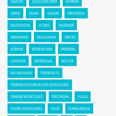
CILACAP
CUACA EKSTREM
DAMKAR
DIENG
HUJAN
HUKUM
INDONESIA
JALAN RUSAK
JATENG
KALIKAJAR
KEBAKARAN
KECELAKAAN
KERTEK
KORBAN
KORBAN JIWA
KRIMINAL
LONGSOR
MENINGGAL
MOTOR
MUSIM HUJAN
PARIWISATA
PEMERINTAH KABUPATEN WONOSOBO
PEMKAB WONOSOBO
PERTANIAN
POLISI
POLRES WONOSOBO
POLRI
PURBALINGGA