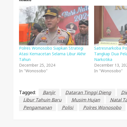
Polres Wonosobo Siapkan Strategi
Satresnarkoba P
Atasi Kemacetan Selama Libur Akhir
Tangkap Dua Pel
Tahun
Narkotika
December 25, 2024
December 13, 20
In "Wonosobo"
In "Wonosobo"
Tagged:
Banjir
Dataran Tinggi Dieng
Di
Libur Tahuin Baru
Musim Hujan
Natal T
Pengamanan
Polisi
Polres Wonosobo