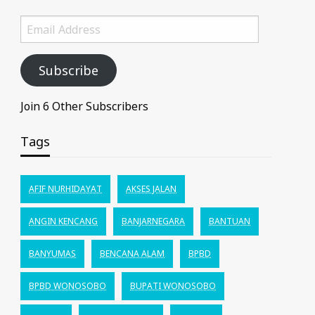
Email
Address
Subscribe
Join 6 Other Subscribers
Tags
AFIF NURHIDAYAT
AKSES JALAN
ANGIN KENCANG
BANJARNEGARA
BANTUAN
BANYUMAS
BENCANA ALAM
BPBD
BPBD WONOSOBO
BUPATI WONOSOBO