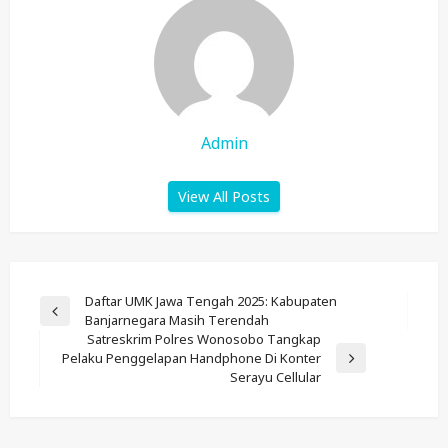
Admin
View All Posts
Post
Daftar UMK Jawa Tengah 2025: Kabupaten
Previous
Banjarnegara Masih Terendah
Navigation
Post
Satreskrim Polres Wonosobo Tangkap
Pelaku Penggelapan Handphone Di Konter
Next
Serayu Cellular
Post