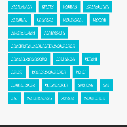
KECELAKAAN
KERTEK
KORBAN
KORBAN JIWA
KRIMINAL
LONGSOR
MENINGGAL
MOTOR
MUSIM HUJAN
PARIWISATA
PEMERINTAH KABUPATEN WONOSOBO
PEMKAB WONOSOBO
PERTANIAN
PETANI
POLISI
POLRES WONOSOBO
POLRI
PURBALINGGA
PURWOKERTO
SAPURAN
SAR
TNI
WATUMALANG
WISATA
WONOSOBO