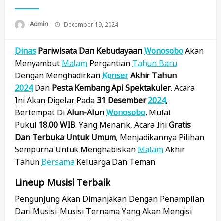
Posted
Admin
December 19, 2024
On
Dinas
Pariwisata Dan Kebudayaan
Wonosobo
Akan
Menyambut
Malam
Pergantian
Tahun Baru
Dengan Menghadirkan
Konser
Akhir Tahun
2024
Dan
Pesta Kembang Api Spektakuler
. Acara
Ini Akan Digelar Pada
31 Desember
2024
,
Bertempat Di
Alun-Alun
Wonosobo
, Mulai
Pukul
18.00 WIB
. Yang Menarik, Acara Ini
Gratis
Dan Terbuka Untuk Umum
, Menjadikannya Pilihan
Sempurna Untuk Menghabiskan
Malam
Akhir
Tahun
Bersama
Keluarga Dan Teman.
Lineup Musisi Terbaik
Pengunjung Akan Dimanjakan Dengan Penampilan
Dari Musisi-Musisi Ternama Yang Akan Mengisi