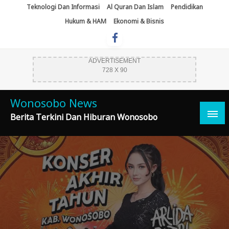
Skip
Teknologi Dan Informasi
Al Quran Dan Islam
Pendidikan
To
Hukum & HAM
Ekonomi & Bisnis
Content
ADVERTISEMENT
728 X 90
Wonosobo News
Berita Terkini Dan Hiburan Wonosobo