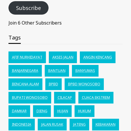
Subscribe
Join 6 Other Subscribers
Tags
AFIF NURHIDAYAT
AKSES JALAN
ANGIN KENCANG
BANJARNEGARA
BANTUAN
BANYUMAS
BENCANA ALAM
BPBD
BPBD WONOSOBO
BUPATI WONOSOBO
CILACAP
CUACA EKSTREM
DAMKAR
DIENG
HUJAN
HUKUM
INDONESIA
JALAN RUSAK
JATENG
KEBAKARAN