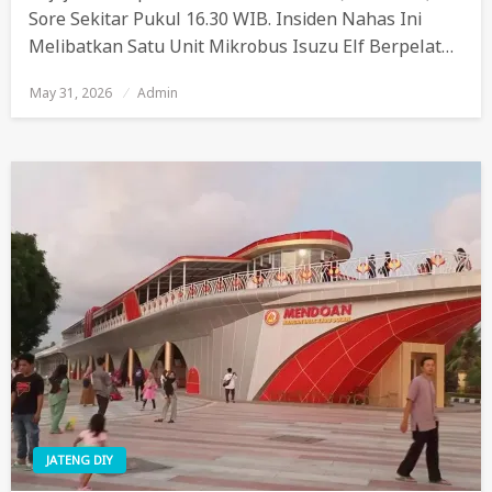
Sore Sekitar Pukul 16.30 WIB. Insiden Nahas Ini
Melibatkan Satu Unit Mikrobus Isuzu Elf Berpelat…
May 31, 2026
Posted
Admin
On
JATENG DIY