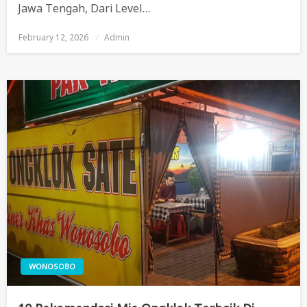
Jawa Tengah, Dari Level…
February 12, 2026
Posted
Admin
On
WONOSOBO