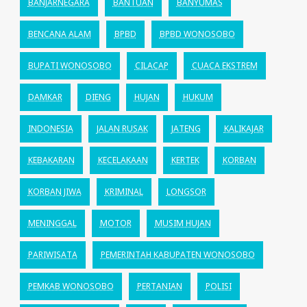
BANJARNEGARA
BANTUAN
BANYUMAS
BENCANA ALAM
BPBD
BPBD WONOSOBO
BUPATI WONOSOBO
CILACAP
CUACA EKSTREM
DAMKAR
DIENG
HUJAN
HUKUM
INDONESIA
JALAN RUSAK
JATENG
KALIKAJAR
KEBAKARAN
KECELAKAAN
KERTEK
KORBAN
KORBAN JIWA
KRIMINAL
LONGSOR
MENINGGAL
MOTOR
MUSIM HUJAN
PARIWISATA
PEMERINTAH KABUPATEN WONOSOBO
PEMKAB WONOSOBO
PERTANIAN
POLISI