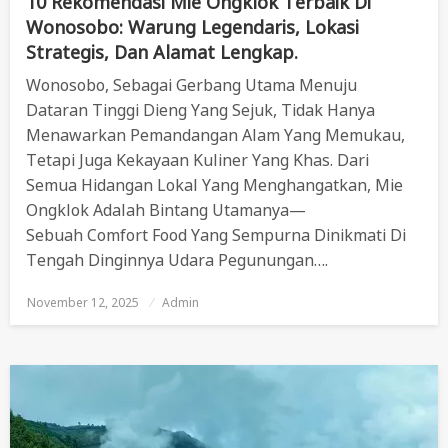
10 Rekomendasi Mie Ongklok Terbaik Di
Wonosobo: Warung Legendaris, Lokasi
Strategis, Dan Alamat Lengkap.
Wonosobo, Sebagai Gerbang Utama Menuju
Dataran Tinggi Dieng Yang Sejuk, Tidak Hanya
Menawarkan Pemandangan Alam Yang Memukau,
Tetapi Juga Kekayaan Kuliner Yang Khas. Dari
Semua Hidangan Lokal Yang Menghangatkan, Mie
Ongklok Adalah Bintang Utamanya—
Sebuah Comfort Food Yang Sempurna Dinikmati Di
Tengah Dinginnya Udara Pegunungan….
November 12, 2025
Posted
Admin
On