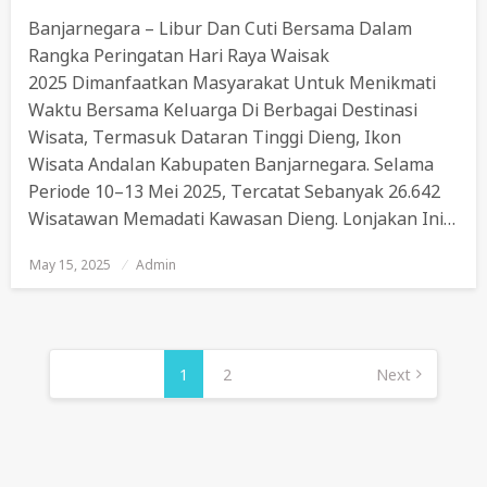
Banjarnegara – Libur Dan Cuti Bersama Dalam
Rangka Peringatan Hari Raya Waisak
2025 Dimanfaatkan Masyarakat Untuk Menikmati
Waktu Bersama Keluarga Di Berbagai Destinasi
Wisata, Termasuk Dataran Tinggi Dieng, Ikon
Wisata Andalan Kabupaten Banjarnegara. Selama
Periode 10–13 Mei 2025, Tercatat Sebanyak 26.642
Wisatawan Memadati Kawasan Dieng. Lonjakan Ini…
May 15, 2025
Posted
Admin
On
Posts
Pagination
1
2
Next