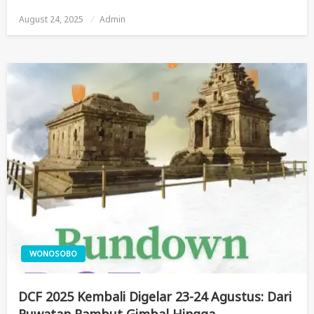
August 24, 2025
Posted
Admin
On
WONOSOBO
DCF 2025 Kembali Digelar 23-24 Agustus: Dari
Ruwatan Rambut Gimbal Hingga