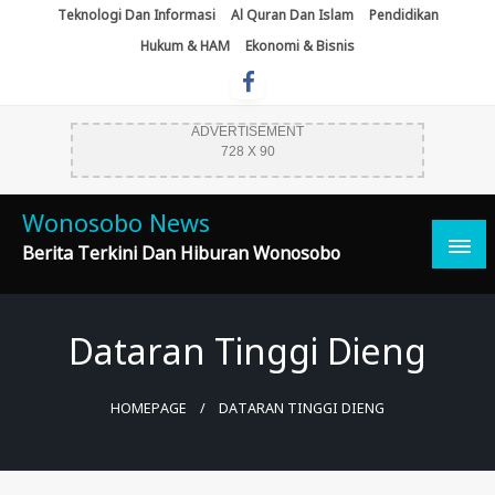
Skip
Teknologi Dan Informasi
Al Quran Dan Islam
Pendidikan
To
Hukum & HAM
Ekonomi & Bisnis
Content
ADVERTISEMENT
728 X 90
Wonosobo News
Berita Terkini Dan Hiburan Wonosobo
Dataran Tinggi Dieng
HOMEPAGE
DATARAN TINGGI DIENG