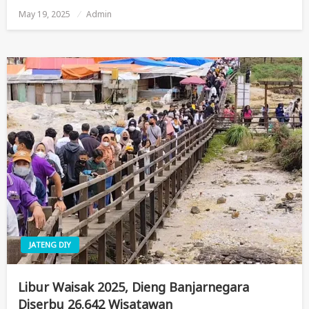
May 19, 2025
Posted
Admin
On
JATENG DIY
Libur Waisak 2025, Dieng Banjarnegara
Diserbu 26.642 Wisatawan