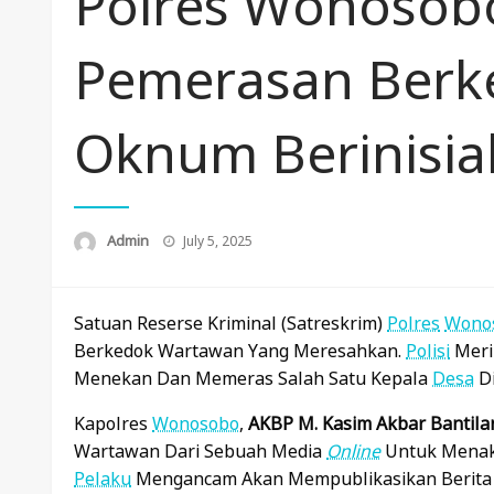
Polres Wonosob
Pemerasan Berk
Oknum Berinisial
Posted
Admin
July 5, 2025
On
Satuan Reserse Kriminal (Satreskrim)
Polres
Wono
Berkedok Wartawan Yang Meresahkan.
Polisi
Merin
Menekan Dan Memeras Salah Satu Kepala
Desa
D
Kapolres
Wonosobo
,
AKBP M. Kasim Akbar Bantila
Wartawan Dari Sebuah Media
Online
Untuk Menaku
Pelaku
Mengancam Akan Mempublikasikan Berita Ne