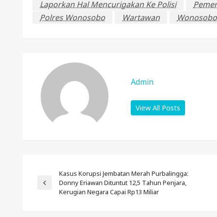
Laporkan Hal Mencurigakan Ke Polisi
Pemer
Polres Wonosobo
Wartawan
Wonosobo
Admin
View All Posts
Post
Kasus Korupsi Jembatan Merah Purbalingga:
Donny Eriawan Dituntut 12,5 Tahun Penjara,
Previous
Kerugian Negara Capai Rp13 Miliar
Post
Navigation