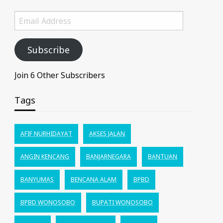
Email
Address
Subscribe
Join 6 Other Subscribers
Tags
AFIF NURHIDAYAT
AKSES JALAN
ANGIN KENCANG
BANJARNEGARA
BANTUAN
BANYUMAS
BENCANA ALAM
BPBD
BPBD WONOSOBO
BUPATI WONOSOBO