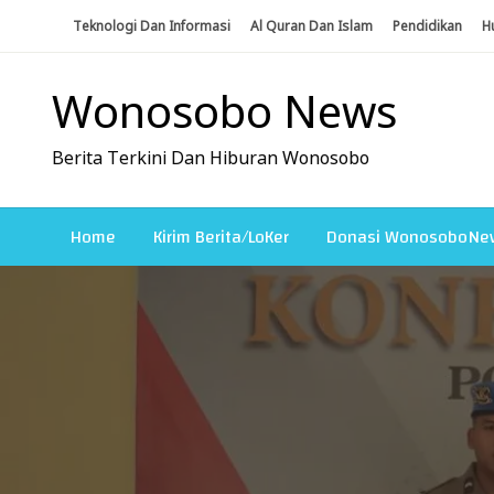
Skip
Teknologi Dan Informasi
Al Quran Dan Islam
Pendidikan
H
To
Content
Wonosobo News
Berita Terkini Dan Hiburan Wonosobo
Home
Kirim Berita/LoKer
Donasi WonosoboNe