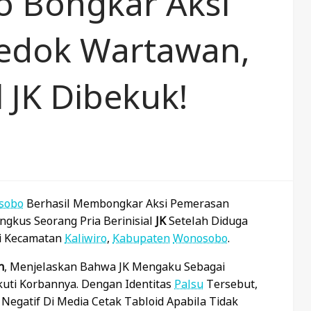
o Bongkar Aksi
edok Wartawan,
 JK Dibekuk!
sobo
Berhasil Membongkar Aksi Pemerasan
gkus Seorang Pria Berinisial
JK
Setelah Diduga
i Kecamatan
Kaliwiro
,
Kabupaten
Wonosobo
.
n
, Menjelaskan Bahwa JK Mengaku Sebagai
ti Korbannya. Dengan Identitas
Palsu
Tersebut,
gatif Di Media Cetak Tabloid Apabila Tidak