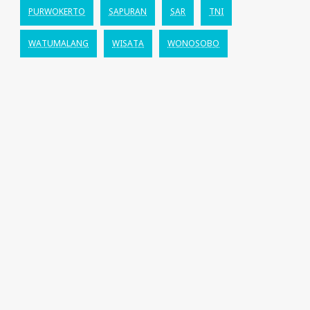
PURWOKERTO
SAPURAN
SAR
TNI
WATUMALANG
WISATA
WONOSOBO