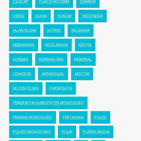
CILACAP
CUACA EKSTREM
DAMKAR
DIENG
HUJAN
HUKUM
INDONESIA
JALAN RUSAK
JATENG
KALIKAJAR
KEBAKARAN
KECELAKAAN
KERTEK
KORBAN
KORBAN JIWA
KRIMINAL
LONGSOR
MENINGGAL
MOTOR
MUSIM HUJAN
PARIWISATA
PEMERINTAH KABUPATEN WONOSOBO
PEMKAB WONOSOBO
PERTANIAN
POLISI
POLRES WONOSOBO
POLRI
PURBALINGGA