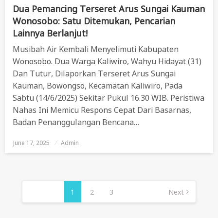
Dua Pemancing Terseret Arus Sungai Kauman
Wonosobo: Satu Ditemukan, Pencarian
Lainnya Berlanjut!
Musibah Air Kembali Menyelimuti Kabupaten
Wonosobo. Dua Warga Kaliwiro, Wahyu Hidayat (31)
Dan Tutur, Dilaporkan Terseret Arus Sungai
Kauman, Bowongso, Kecamatan Kaliwiro, Pada
Sabtu (14/6/2025) Sekitar Pukul 16.30 WIB. Peristiwa
Nahas Ini Memicu Respons Cepat Dari Basarnas,
Badan Penanggulangan Bencana…
June 17, 2025
Posted
Admin
On
Posts
Pagination
1
2
3
Next