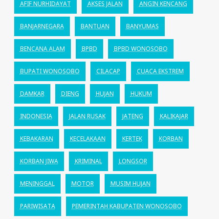
AFIF NURHIDAYAT
AKSES JALAN
ANGIN KENCANG
BANJARNEGARA
BANTUAN
BANYUMAS
BENCANA ALAM
BPBD
BPBD WONOSOBO
BUPATI WONOSOBO
CILACAP
CUACA EKSTREM
DAMKAR
DIENG
HUJAN
HUKUM
INDONESIA
JALAN RUSAK
JATENG
KALIKAJAR
KEBAKARAN
KECELAKAAN
KERTEK
KORBAN
KORBAN JIWA
KRIMINAL
LONGSOR
MENINGGAL
MOTOR
MUSIM HUJAN
PARIWISATA
PEMERINTAH KABUPATEN WONOSOBO