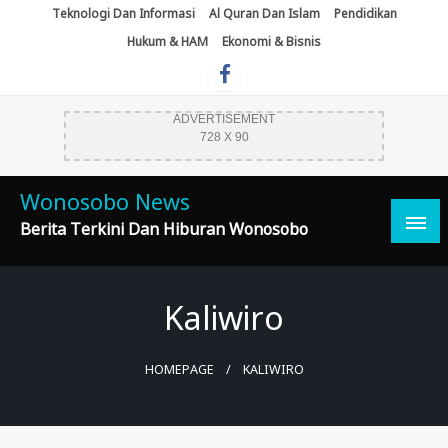
Skip
Teknologi Dan Informasi
Al Quran Dan Islam
Pendidikan
To
Hukum & HAM
Ekonomi & Bisnis
Content
ADVERTISEMENT
728 X 90
Wonosobo News
Berita Terkini Dan Hiburan Wonosobo
Kaliwiro
HOMEPAGE
KALIWIRO