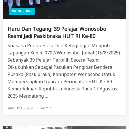
WONOSOBO
Haru Dan Tegang: 39 Pelajar Wonosobo
Resmi Jadi Paskibraka HUT RI Ke-80
Suasana Penuh Haru Dan Ketegangan Meliputi
Lapangan Kodim 0707/Wonosobo, Jumat (15/8/2025).
Sebanyak 39 Pelajar Terpilih Secara Resmi
Dikukuhkan Sebagai Pasukan Pengibar Bendera
Pusaka (Paskibraka) Kabupaten Wonosobo Untuk
Mempersiapkan Upacara Peringatan HUT Ke-80
Kemerdekaan Republik Indonesia Pada 17 Agustus
2025 Mendatang….
August 16, 2025
Posted
Admin
On