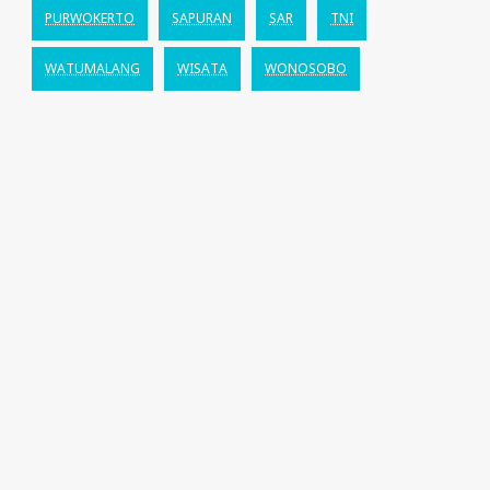
PURWOKERTO
SAPURAN
SAR
TNI
WATUMALANG
WISATA
WONOSOBO