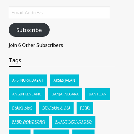
Email
Address
Subscribe
Join 6 Other Subscribers
Tags
AFIF NURHIDAYAT
AKSES JALAN
ANGIN KENCANG
BANJARNEGARA
BANTUAN
BANYUMAS
BENCANA ALAM
BPBD
BPBD WONOSOBO
BUPATI WONOSOBO