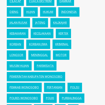
CILACAP
CUACA EKSTREM
DAMKAR
DIENG
HUJAN
HUKUM
INDONESIA
JALAN RUSAK
JATENG
KALIKAJAR
KEBAKARAN
KECELAKAAN
KERTEK
KORBAN
KORBAN JIWA
KRIMINAL
LONGSOR
MENINGGAL
MOTOR
MUSIM HUJAN
PARIWISATA
PEMERINTAH KABUPATEN WONOSOBO
PEMKAB WONOSOBO
PERTANIAN
POLISI
POLRES WONOSOBO
POLRI
PURBALINGGA