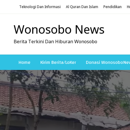
Skip
Teknologi Dan Informasi
Al Quran Dan Islam
Pendidikan
H
To
Content
Wonosobo News
Berita Terkini Dan Hiburan Wonosobo
Home
Kirim Berita/LoKer
Donasi WonosoboNe