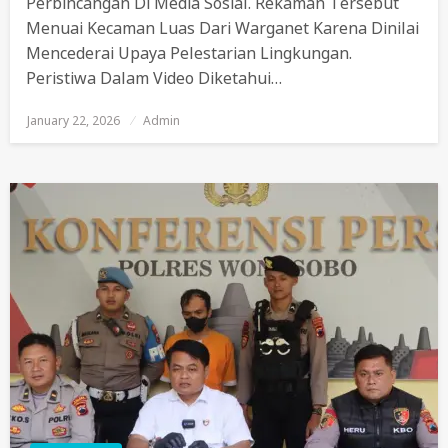
Perbincangan Di Media Sosial. Rekaman Tersebut
Menuai Kecaman Luas Dari Warganet Karena Dinilai
Mencederai Upaya Pelestarian Lingkungan.
Peristiwa Dalam Video Diketahui…
January 22, 2026
Posted
Admin
On