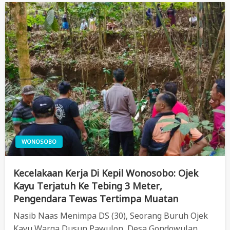
WONOSOBO
Kecelakaan Kerja Di Kepil Wonosobo: Ojek
Kayu Terjatuh Ke Tebing 3 Meter,
Pengendara Tewas Tertimpa Muatan
Nasib Naas Menimpa DS (30), Seorang Buruh Ojek
Kayu Warga Dusun Pawulon, Desa Gondowulan,