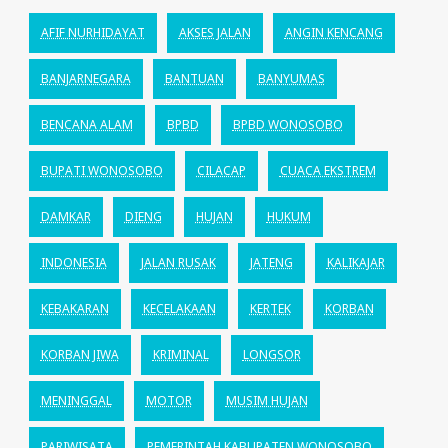
AFIF NURHIDAYAT
AKSES JALAN
ANGIN KENCANG
BANJARNEGARA
BANTUAN
BANYUMAS
BENCANA ALAM
BPBD
BPBD WONOSOBO
BUPATI WONOSOBO
CILACAP
CUACA EKSTREM
DAMKAR
DIENG
HUJAN
HUKUM
INDONESIA
JALAN RUSAK
JATENG
KALIKAJAR
KEBAKARAN
KECELAKAAN
KERTEK
KORBAN
KORBAN JIWA
KRIMINAL
LONGSOR
MENINGGAL
MOTOR
MUSIM HUJAN
PARIWISATA
PEMERINTAH KABUPATEN WONOSOBO