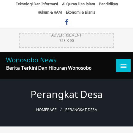
Skip
Teknologi Dan Informasi
Al Quran Dan Islam
Pendidikan
To
Hukum & HAM
Ekonomi & Bisnis
Content
ADVERTISEMENT
728 X 90
Wonosobo News
Berita Terkini Dan Hiburan Wonosobo
Perangkat Desa
HOMEPAGE
PERANGKAT DESA