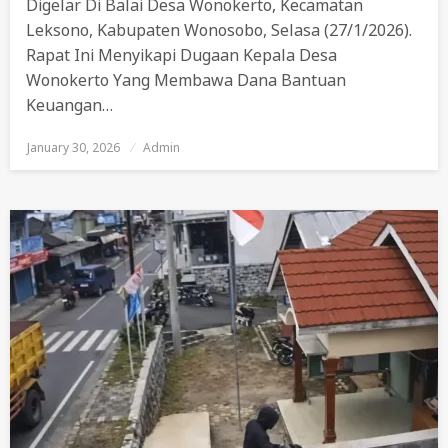
Digelar Di Balai Desa Wonokerto, Kecamatan
Leksono, Kabupaten Wonosobo, Selasa (27/1/2026).
Rapat Ini Menyikapi Dugaan Kepala Desa
Wonokerto Yang Membawa Dana Bantuan
Keuangan…
January 30, 2026
Posted
Admin
On