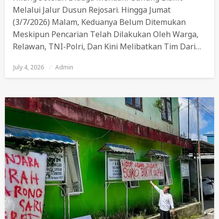
Melalui Jalur Dusun Rejosari. Hingga Jumat
(3/7/2026) Malam, Keduanya Belum Ditemukan
Meskipun Pencarian Telah Dilakukan Oleh Warga,
Relawan, TNI-Polri, Dan Kini Melibatkan Tim Dari…
July 4, 2026
Posted
Admin
On