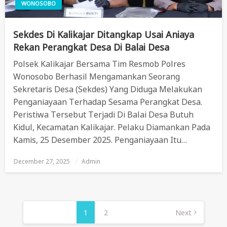
WONOSOBO
Sekdes Di Kalikajar Ditangkap Usai Aniaya
Rekan Perangkat Desa Di Balai Desa
Polsek Kalikajar Bersama Tim Resmob Polres
Wonosobo Berhasil Mengamankan Seorang
Sekretaris Desa (Sekdes) Yang Diduga Melakukan
Penganiayaan Terhadap Sesama Perangkat Desa.
Peristiwa Tersebut Terjadi Di Balai Desa Butuh
Kidul, Kecamatan Kalikajar. Pelaku Diamankan Pada
Kamis, 25 Desember 2025. Penganiayaan Itu…
December 27, 2025
Posted
Admin
On
Posts
Pagination
1
2
Next