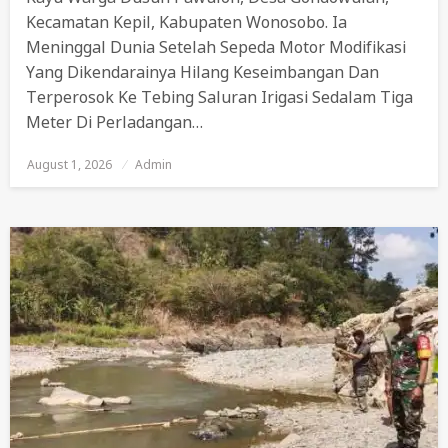
Kecamatan Kepil, Kabupaten Wonosobo. Ia
Meninggal Dunia Setelah Sepeda Motor Modifikasi
Yang Dikendarainya Hilang Keseimbangan Dan
Terperosok Ke Tebing Saluran Irigasi Sedalam Tiga
Meter Di Perladangan…
August 1, 2026
Posted
Admin
On