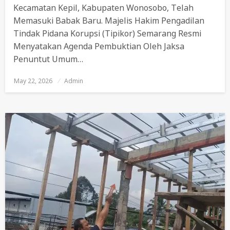
Kecamatan Kepil, Kabupaten Wonosobo, Telah
Memasuki Babak Baru. Majelis Hakim Pengadilan
Tindak Pidana Korupsi (Tipikor) Semarang Resmi
Menyatakan Agenda Pembuktian Oleh Jaksa
Penuntut Umum…
May 22, 2026
Posted
Admin
On