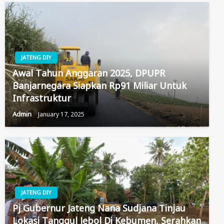
JATENG DIY
Awal Tahun Anggaran 2025, DPUPR
Banjarnegara Siapkan Rp91 Miliar Untuk
Infrastruktur
Admin
January 17, 2025
JATENG DIY
Pj Gubernur Jateng Nana Sudjana Tinjau
Lokasi Tanggul Jebol Di Kebumen, Serahkan