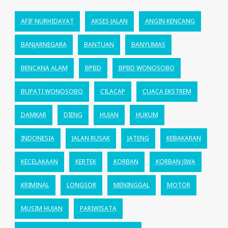
AFIF NURHIDAYAT
AKSES JALAN
ANGIN KENCANG
BANJARNEGARA
BANTUAN
BANYUMAS
BENCANA ALAM
BPBD
BPBD WONOSOBO
BUPATI WONOSOBO
CILACAP
CUACA EKSTREM
DAMKAR
DIENG
HUJAN
HUKUM
INDONESIA
JALAN RUSAK
JATENG
KEBAKARAN
KECELAKAAN
KERTEK
KORBAN
KORBAN JIWA
KRIMINAL
LONGSOR
MENINGGAL
MOTOR
MUSIM HUJAN
PARIWISATA