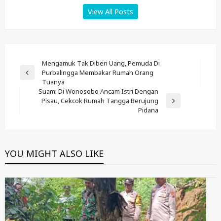
View All Posts
Post
Mengamuk Tak Diberi Uang, Pemuda Di
Purbalingga Membakar Rumah Orang
Navigation
Previous
Tuanya
Post
Suami Di Wonosobo Ancam Istri Dengan
Pisau, Cekcok Rumah Tangga Berujung
Next
Pidana
Post
YOU MIGHT ALSO LIKE