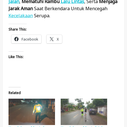
Jalan
,
Mematuhi Rambu
Lalu Lintas
, Serta
Menjaga
Jarak Aman
Saat Berkendara Untuk Mencegah
Kecelakaan
Serupa.
Share This:
Facebook
X
Like This:
Related