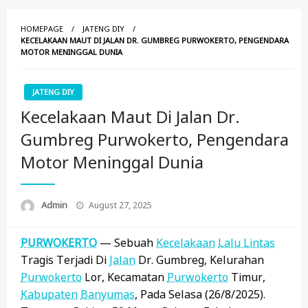
HOMEPAGE
JATENG DIY
KECELAKAAN MAUT DI JALAN DR. GUMBREG PURWOKERTO, PENGENDARA
MOTOR MENINGGAL DUNIA
JATENG DIY
Kecelakaan Maut Di Jalan Dr.
Gumbreg Purwokerto, Pengendara
Motor Meninggal Dunia
Posted
Admin
August 27, 2025
On
PURWOKERTO
— Sebuah
Kecelakaan
Lalu Lintas
Tragis Terjadi Di
Jalan
Dr. Gumbreg, Kelurahan
Purwokerto
Lor, Kecamatan
Purwokerto
Timur,
Kabupaten
Banyumas
, Pada Selasa (26/8/2025).