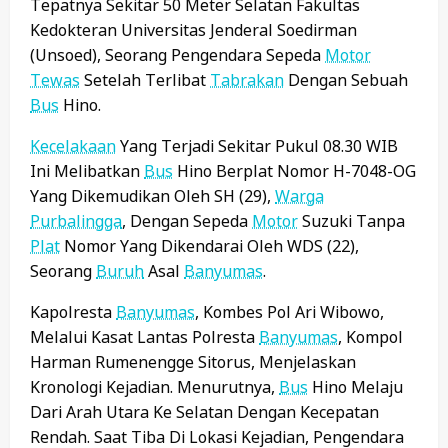
Tepatnya Sekitar 50 Meter Selatan Fakultas
Kedokteran Universitas Jenderal Soedirman
(Unsoed), Seorang Pengendara Sepeda
Motor
Tewas
Setelah Terlibat
Tabrakan
Dengan Sebuah
Bus
Hino.
Kecelakaan
Yang Terjadi Sekitar Pukul 08.30 WIB
Ini Melibatkan
Bus
Hino Berplat Nomor H-7048-OG
Yang Dikemudikan Oleh SH (29),
Warga
Purbalingga
, Dengan Sepeda
Motor
Suzuki Tanpa
Plat
Nomor Yang Dikendarai Oleh WDS (22),
Seorang
Buruh
Asal
Banyumas
.
Kapolresta
Banyumas
, Kombes Pol Ari Wibowo,
Melalui Kasat Lantas Polresta
Banyumas
, Kompol
Harman Rumenengge Sitorus, Menjelaskan
Kronologi Kejadian. Menurutnya,
Bus
Hino Melaju
Dari Arah Utara Ke Selatan Dengan Kecepatan
Rendah. Saat Tiba Di Lokasi Kejadian, Pengendara