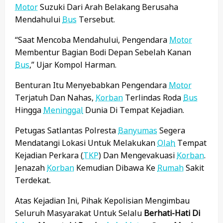
Motor
Suzuki Dari Arah Belakang Berusaha
Mendahului
Bus
Tersebut.
“Saat Mencoba Mendahului, Pengendara
Motor
Membentur Bagian Bodi Depan Sebelah Kanan
Bus
,” Ujar Kompol Harman.
Benturan Itu Menyebabkan Pengendara
Motor
Terjatuh Dan Nahas,
Korban
Terlindas Roda
Bus
Hingga
Meninggal
Dunia Di Tempat Kejadian.
Petugas Satlantas Polresta
Banyumas
Segera
Mendatangi Lokasi Untuk Melakukan
Olah
Tempat
Kejadian Perkara (
TKP
) Dan Mengevakuasi
Korban
.
Jenazah
Korban
Kemudian Dibawa Ke
Rumah
Sakit
Terdekat.
Atas Kejadian Ini, Pihak Kepolisian Mengimbau
Seluruh Masyarakat Untuk Selalu
Berhati-Hati Di