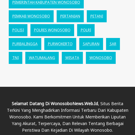
PEMERINTAH KABUPATEN WONOSOBO
PEMKAB WONOSOBO
PERTANIAN
PETANI
POLISI
POLRES WONOSOBO
POLRI
PURBALINGGA
PURWOKERTO
SAPURAN
SAR
TNI
WATUMALANG
WISATA
WONOSOBO
Selamat Datang Di WonosoboNews.web.id
, Situs Berita
Terkini Yang Menghadirkan Informasi Terbaru Dari Kabupaten
Wonosobo. Kami Berkomitmen Untuk Memberikan Liputan
Yang Akurat, Terpercaya, Dan Relevan Tentang Berbagai
Peristiwa Dan Kejadian Di Wilayah Wonosobo.