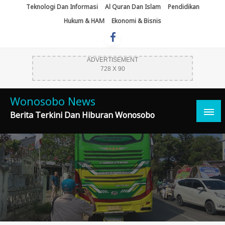
Skip
Teknologi Dan Informasi
Al Quran Dan Islam
Pendidikan
To
Hukum & HAM
Ekonomi & Bisnis
Content
ADVERTISEMENT
728 X 90
Wonosobo News
Berita Terkini Dan Hiburan Wonosobo