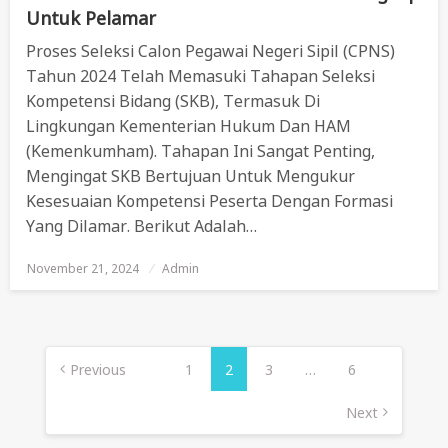
Untuk Pelamar
Proses Seleksi Calon Pegawai Negeri Sipil (CPNS)
Tahun 2024 Telah Memasuki Tahapan Seleksi
Kompetensi Bidang (SKB), Termasuk Di
Lingkungan Kementerian Hukum Dan HAM
(Kemenkumham). Tahapan Ini Sangat Penting,
Mengingat SKB Bertujuan Untuk Mengukur
Kesesuaian Kompetensi Peserta Dengan Formasi
Yang Dilamar. Berikut Adalah…
November 21, 2024
Posted
Admin
On
Posts
Pagination
Previous
1
2
3
…
6
Next