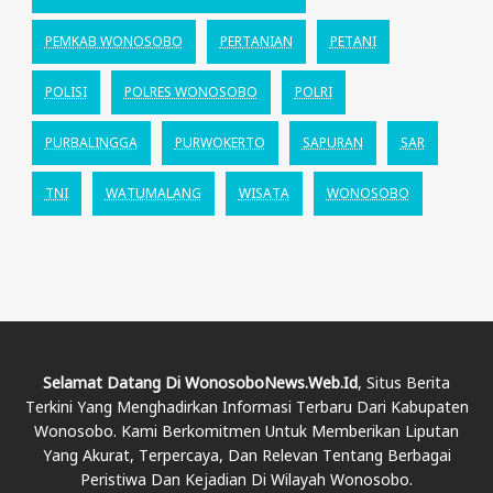
PEMKAB WONOSOBO
PERTANIAN
PETANI
POLISI
POLRES WONOSOBO
POLRI
PURBALINGGA
PURWOKERTO
SAPURAN
SAR
TNI
WATUMALANG
WISATA
WONOSOBO
Selamat Datang Di WonosoboNews.web.id
, Situs Berita
Terkini Yang Menghadirkan Informasi Terbaru Dari Kabupaten
Wonosobo. Kami Berkomitmen Untuk Memberikan Liputan
Yang Akurat, Terpercaya, Dan Relevan Tentang Berbagai
Peristiwa Dan Kejadian Di Wilayah Wonosobo.