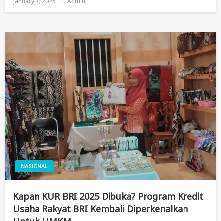
January 7, 2025
Posted
Admin
On
NASIONAL
Kapan KUR BRI 2025 Dibuka? Program Kredit
Usaha Rakyat BRI Kembali Diperkenalkan
Untuk UMKM