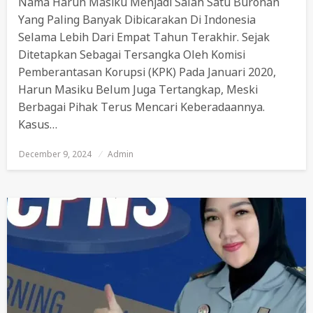
Nama Harun Masiku Menjadi Salah Satu Buronan
Yang Paling Banyak Dibicarakan Di Indonesia
Selama Lebih Dari Empat Tahun Terakhir. Sejak
Ditetapkan Sebagai Tersangka Oleh Komisi
Pemberantasan Korupsi (KPK) Pada Januari 2020,
Harun Masiku Belum Juga Tertangkap, Meski
Berbagai Pihak Terus Mencari Keberadaannya.
Kasus…
December 9, 2024
Posted
Admin
On