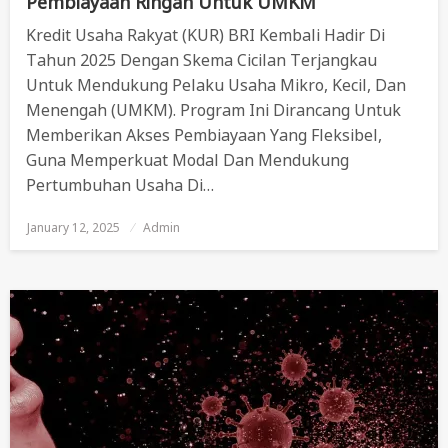
Pembiayaan Ringan Untuk UMKM
Kredit Usaha Rakyat (KUR) BRI Kembali Hadir Di
Tahun 2025 Dengan Skema Cicilan Terjangkau
Untuk Mendukung Pelaku Usaha Mikro, Kecil, Dan
Menengah (UMKM). Program Ini Dirancang Untuk
Memberikan Akses Pembiayaan Yang Fleksibel,
Guna Memperkuat Modal Dan Mendukung
Pertumbuhan Usaha Di…
January 12, 2025
Posted
Admin
On