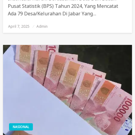
Pusat Statistik (BPS) Tahun 2024, Yang Mencatat
Ada 79 Desa/kelurahan Di Jabar Yang…
April 7, 2025
Posted
Admin
On
NASIONAL