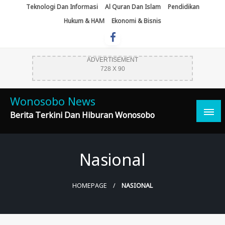
Skip
Teknologi Dan Informasi
Al Quran Dan Islam
Pendidikan
To
Hukum & HAM
Ekonomi & Bisnis
Content
ADVERTISEMENT
728 X 90
Wonosobo News
Berita Terkini Dan Hiburan Wonosobo
Nasional
HOMEPAGE
NASIONAL