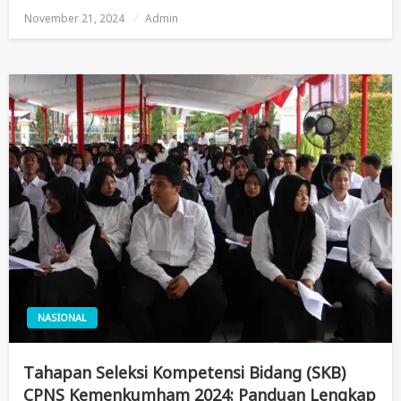
November 21, 2024
Posted
Admin
On
NASIONAL
Tahapan Seleksi Kompetensi Bidang (SKB)
CPNS Kemenkumham 2024: Panduan Lengkap