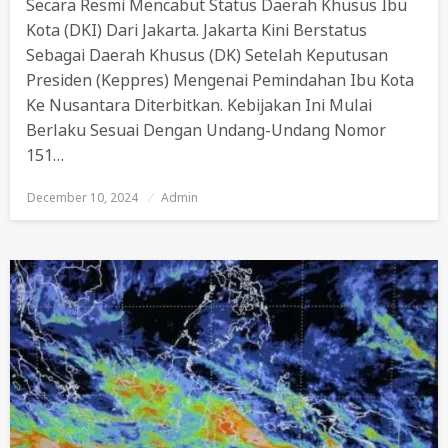
Secara Resmi Mencabut Status Daerah Khusus Ibu
Kota (DKI) Dari Jakarta. Jakarta Kini Berstatus
Sebagai Daerah Khusus (DK) Setelah Keputusan
Presiden (Keppres) Mengenai Pemindahan Ibu Kota
Ke Nusantara Diterbitkan. Kebijakan Ini Mulai
Berlaku Sesuai Dengan Undang-Undang Nomor
151…
December 10, 2024
Posted
Admin
On