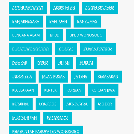
AFIF NURHIDAYAT
AKSES JALAN
ANGIN KENCANG
BANJARNEGARA
BANTUAN
BANYUMAS
BENCANA ALAM
BPBD
BPBD WONOSOBO
BUPATI WONOSOBO
CILACAP
CUACA EKSTREM
DAMKAR
DIENG
HUJAN
HUKUM
INDONESIA
JALAN RUSAK
JATENG
KEBAKARAN
KECELAKAAN
KERTEK
KORBAN
KORBAN JIWA
KRIMINAL
LONGSOR
MENINGGAL
MOTOR
MUSIM HUJAN
PARIWISATA
PEMERINTAH KABUPATEN WONOSOBO