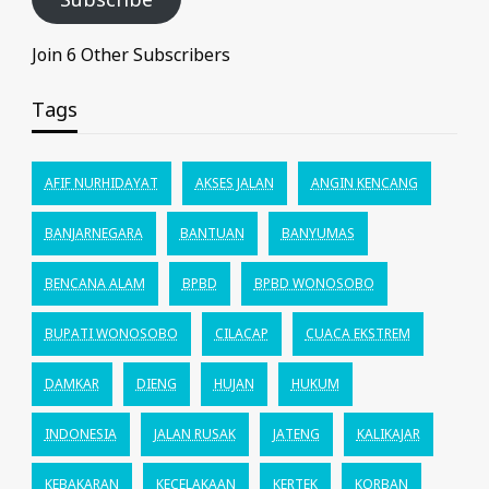
Join 6 Other Subscribers
Tags
AFIF NURHIDAYAT
AKSES JALAN
ANGIN KENCANG
BANJARNEGARA
BANTUAN
BANYUMAS
BENCANA ALAM
BPBD
BPBD WONOSOBO
BUPATI WONOSOBO
CILACAP
CUACA EKSTREM
DAMKAR
DIENG
HUJAN
HUKUM
INDONESIA
JALAN RUSAK
JATENG
KALIKAJAR
KEBAKARAN
KECELAKAAN
KERTEK
KORBAN