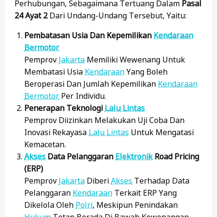
Perhubungan, Sebagaimana Tertuang Dalam
Pasal
24 Ayat 2
Dari Undang-Undang Tersebut, Yaitu:
Pembatasan Usia Dan Kepemilikan
Kendaraan
Bermotor
Pemprov
Jakarta
Memiliki Wewenang Untuk
Membatasi Usia
Kendaraan
Yang Boleh
Beroperasi Dan Jumlah Kepemilikan
Kendaraan
Bermotor
Per Individu.
Penerapan Teknologi
Lalu Lintas
Pemprov Diizinkan Melakukan Uji Coba Dan
Inovasi Rekayasa
Lalu Lintas
Untuk Mengatasi
Kemacetan.
Akses
Data Pelanggaran
Elektronik
Road Pricing
(ERP)
Pemprov
Jakarta
Diberi
Akses
Terhadap Data
Pelanggaran
Kendaraan
Terkait ERP Yang
Dikelola Oleh
Polri
, Meskipun Penindakan