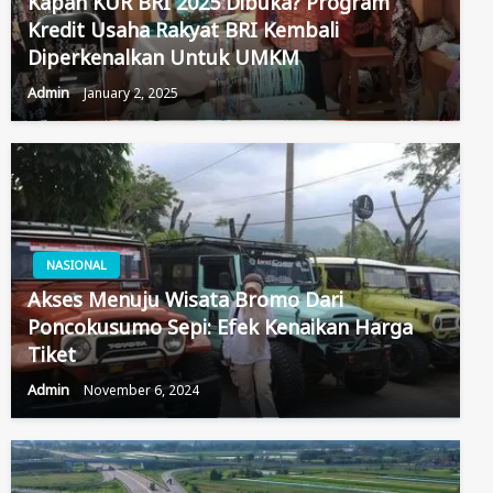
Kapan KUR BRI 2025 Dibuka? Program
Kredit Usaha Rakyat BRI Kembali
Diperkenalkan Untuk UMKM
Admin
January 2, 2025
NASIONAL
Akses Menuju Wisata Bromo Dari
Poncokusumo Sepi: Efek Kenaikan Harga
Tiket
Admin
November 6, 2024