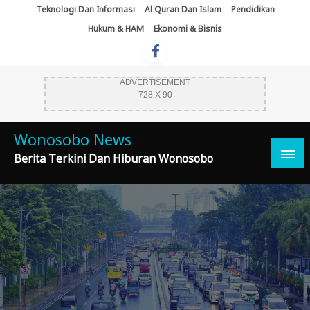
Skip
Teknologi Dan Informasi
Al Quran Dan Islam
Pendidikan
To
Hukum & HAM
Ekonomi & Bisnis
Content
ADVERTISEMENT
728 X 90
Wonosobo News
Berita Terkini Dan Hiburan Wonosobo