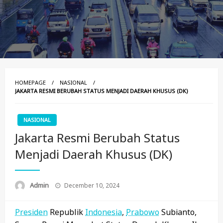
HOMEPAGE
NASIONAL
JAKARTA RESMI BERUBAH STATUS MENJADI DAERAH KHUSUS (DK)
NASIONAL
Jakarta Resmi Berubah Status
Menjadi Daerah Khusus (DK)
Posted
Admin
December 10, 2024
On
Presiden
Republik
Indonesia
,
Prabowo
Subianto,