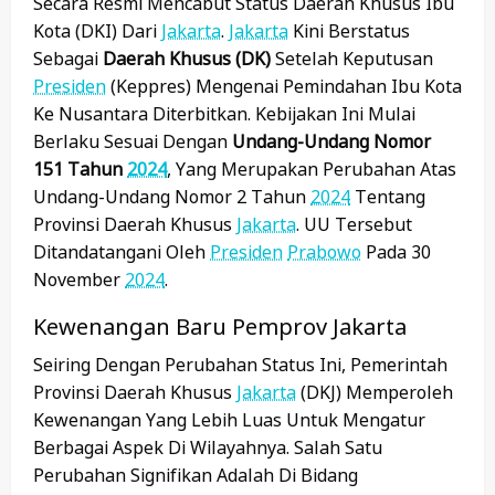
Secara Resmi Mencabut Status Daerah Khusus Ibu
Kota (DKI) Dari
Jakarta
.
Jakarta
Kini Berstatus
Sebagai
Daerah Khusus (DK)
Setelah Keputusan
Presiden
(Keppres) Mengenai Pemindahan Ibu Kota
Ke Nusantara Diterbitkan. Kebijakan Ini Mulai
Berlaku Sesuai Dengan
Undang-Undang Nomor
151 Tahun
2024
, Yang Merupakan Perubahan Atas
Undang-Undang Nomor 2 Tahun
2024
Tentang
Provinsi Daerah Khusus
Jakarta
. UU Tersebut
Ditandatangani Oleh
Presiden
Prabowo
Pada 30
November
2024
.
Kewenangan Baru Pemprov Jakarta
Seiring Dengan Perubahan Status Ini, Pemerintah
Provinsi Daerah Khusus
Jakarta
(DKJ) Memperoleh
Kewenangan Yang Lebih Luas Untuk Mengatur
Berbagai Aspek Di Wilayahnya. Salah Satu
Perubahan Signifikan Adalah Di Bidang