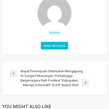
Admin
View All Posts
Post
Mayat Perempuan Ditemukan Mengapung
Previous
Di Sungai Pekacangan, Purbalingga
Navigation
Post
Banjarnegara Raih Predikat “Kabupaten
Next
Menuju Informatif” Di KIP Award 2024
Post
YOU MIGHT ALSO LIKE