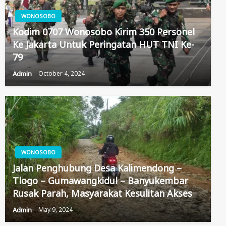
WONOSOBO
Kodim 0707 Wonosobo Kirim 350 Personel
Ke Jakarta Untuk Peringatan HUT TNI Ke-
79
Admin
October 4, 2024
WONOSOBO
Jalan Penghubung Desa Kalimendong –
Tlogo – Gumawangkidul – Banyukembar
Rusak Parah, Masyarakat Kesulitan Akses
Admin
May 9, 2024