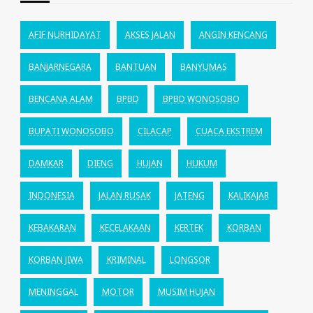
AFIF NURHIDAYAT
AKSES JALAN
ANGIN KENCANG
BANJARNEGARA
BANTUAN
BANYUMAS
BENCANA ALAM
BPBD
BPBD WONOSOBO
BUPATI WONOSOBO
CILACAP
CUACA EKSTREM
DAMKAR
DIENG
HUJAN
HUKUM
INDONESIA
JALAN RUSAK
JATENG
KALIKAJAR
KEBAKARAN
KECELAKAAN
KERTEK
KORBAN
KORBAN JIWA
KRIMINAL
LONGSOR
MENINGGAL
MOTOR
MUSIM HUJAN