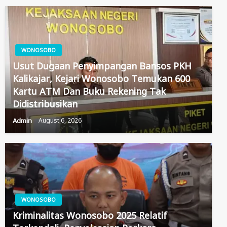
WONOSOBO
Usut Dugaan Penyimpangan Bansos PKH
Kalikajar, Kejari Wonosobo Temukan 600
Kartu ATM Dan Buku Rekening Tak
Didistribusikan
Admin
August 6, 2026
WONOSOBO
Kriminalitas Wonosobo 2025 Relatif