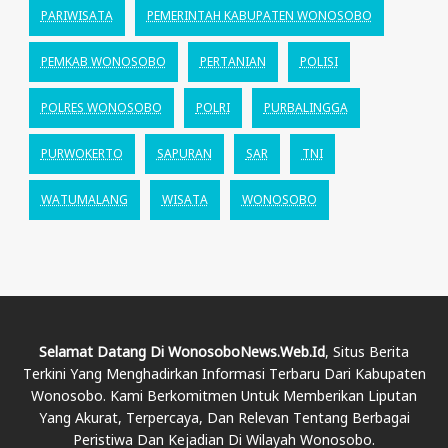
PARIWISATA
PEMERINTAH KABUPATEN WONOSOBO
PEMKAB WONOSOBO
PERTANIAN
POLISI
POLRES WONOSOBO
POLRI
PURBALINGGA
PURWOKERTO
SAPURAN
SAR
TNI
WATUMALANG
WISATA
WONOSOBO
Selamat Datang Di WonosoboNews.web.id
, Situs Berita
Terkini Yang Menghadirkan Informasi Terbaru Dari Kabupaten
Wonosobo. Kami Berkomitmen Untuk Memberikan Liputan
Yang Akurat, Terpercaya, Dan Relevan Tentang Berbagai
Peristiwa Dan Kejadian Di Wilayah Wonosobo.