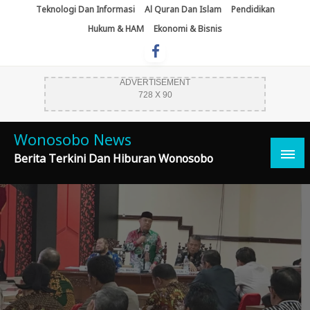
Skip
Teknologi Dan Informasi
Al Quran Dan Islam
Pendidikan
To
Hukum & HAM
Ekonomi & Bisnis
Content
ADVERTISEMENT
728 X 90
Wonosobo News
Berita Terkini Dan Hiburan Wonosobo