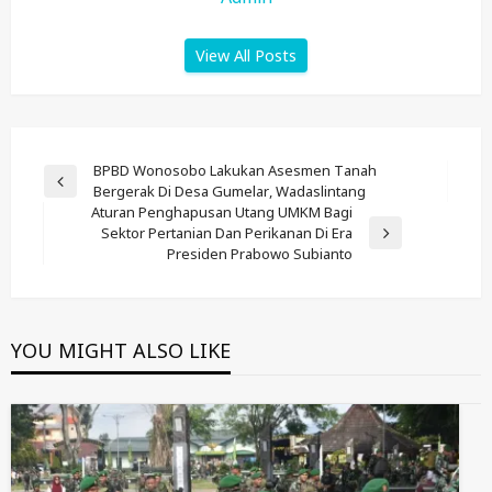
View All Posts
Post
BPBD Wonosobo Lakukan Asesmen Tanah
Previous
Bergerak Di Desa Gumelar, Wadaslintang
Navigation
Post
Aturan Penghapusan Utang UMKM Bagi
Sektor Pertanian Dan Perikanan Di Era
Next
Presiden Prabowo Subianto
Post
YOU MIGHT ALSO LIKE