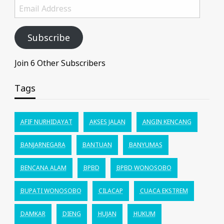
Email
Address
Subscribe
Join 6 Other Subscribers
Tags
AFIF NURHIDAYAT
AKSES JALAN
ANGIN KENCANG
BANJARNEGARA
BANTUAN
BANYUMAS
BENCANA ALAM
BPBD
BPBD WONOSOBO
BUPATI WONOSOBO
CILACAP
CUACA EKSTREM
DAMKAR
DIENG
HUJAN
HUKUM