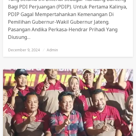
Bagi PDI Perjuangan (PDIP). Untuk Pertama Kalinya,
PDIP Gagal Mempertahankan Kemenangan Di
Pemilihan Gubernur-Wakil Gubernur Jateng.
Pasangan Andika Perkasa-Hendrar Prihadi Yang
Diusung…
December 9, 2024
Posted
Admin
On