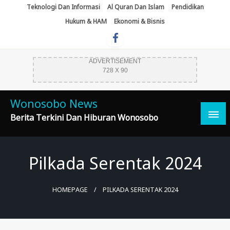
Skip
Teknologi Dan Informasi
Al Quran Dan Islam
Pendidikan
To
Hukum & HAM
Ekonomi & Bisnis
Content
ADVERTISEMENT
728 X 90
Wonosobo News
Berita Terkini Dan Hiburan Wonosobo
Pilkada Serentak 2024
HOMEPAGE
PILKADA SERENTAK 2024