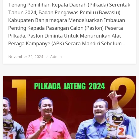
Tenang Pemilihan Kepala Daerah (Pilkada) Serentak
Tahun 2024, Badan Pengawas Pemilu (Bawaslu)
Kabupaten Banjarnegara Mengeluarkan Imbauan
Penting Kepada Pasangan Calon (paslon) Peserta
Pilkada. Paslon Diminta Untuk Menurunkan Alat
Peraga Kampanye (APK) Secara Mandiri Sebelum…
November 22, 2024
Posted
Admin
On