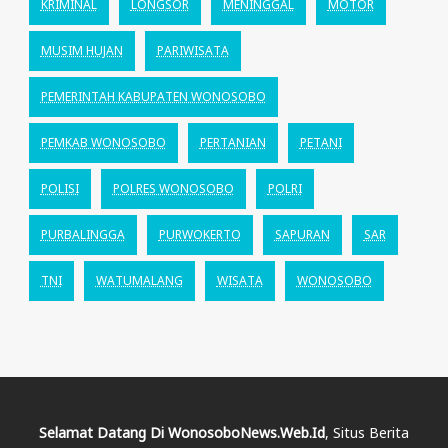
KRIMINAL
LONGSOR
MENINGGAL
MOTOR
MUSIM HUJAN
PARIWISATA
PEMERINTAH KABUPATEN WONOSOBO
PEMKAB WONOSOBO
PERTANIAN
PETANI
POLISI
POLRES WONOSOBO
POLRI
PURBALINGGA
PURWOKERTO
SAPURAN
SAR
TNI
WATUMALANG
WISATA
WONOSOBO
Selamat Datang Di WonosoboNews.web.id
, Situs Berita