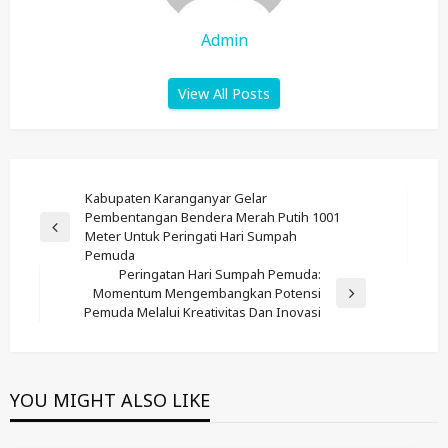
Admin
View All Posts
Post
Kabupaten Karanganyar Gelar
Pembentangan Bendera Merah Putih 1001
Navigation
Previous
Meter Untuk Peringati Hari Sumpah
Post
Pemuda
Peringatan Hari Sumpah Pemuda:
Momentum Mengembangkan Potensi
Next
Pemuda Melalui Kreativitas Dan Inovasi
Post
YOU MIGHT ALSO LIKE