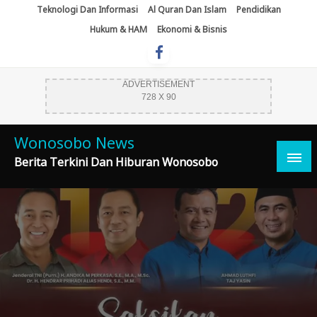
Skip
Teknologi Dan Informasi
Al Quran Dan Islam
Pendidikan
To
Hukum & HAM
Ekonomi & Bisnis
Content
ADVERTISEMENT
728 X 90
Wonosobo News
Berita Terkini Dan Hiburan Wonosobo