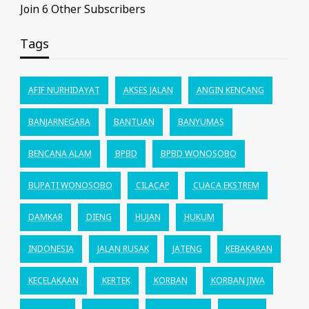
Join 6 Other Subscribers
Tags
AFIF NURHIDAYAT
AKSES JALAN
ANGIN KENCANG
BANJARNEGARA
BANTUAN
BANYUMAS
BENCANA ALAM
BPBD
BPBD WONOSOBO
BUPATI WONOSOBO
CILACAP
CUACA EKSTREM
DAMKAR
DIENG
HUJAN
HUKUM
INDONESIA
JALAN RUSAK
JATENG
KEBAKARAN
KECELAKAAN
KERTEK
KORBAN
KORBAN JIWA