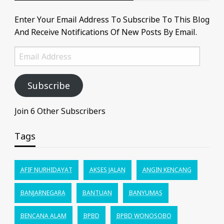
Enter Your Email Address To Subscribe To This Blog
And Receive Notifications Of New Posts By Email.
Email
Address
Subscribe
Join 6 Other Subscribers
Tags
AFIF NURHIDAYAT
AKSES JALAN
ANGIN KENCANG
BANJARNEGARA
BANTUAN
BANYUMAS
BENCANA ALAM
BPBD
BPBD WONOSOBO