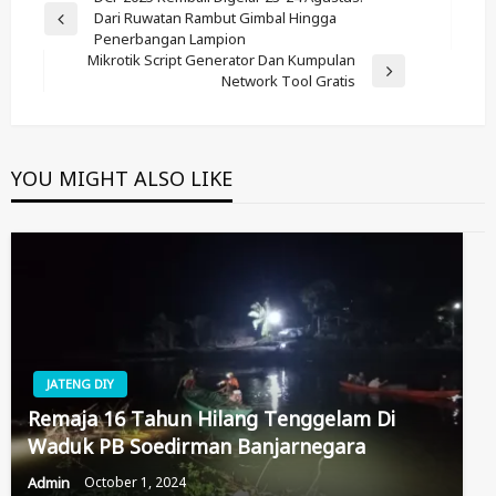
Post
Dari Ruwatan Rambut Gimbal Hingga
Navigation
Previous
Penerbangan Lampion
Post
Mikrotik Script Generator Dan Kumpulan
Next
Network Tool Gratis
Post
YOU MIGHT ALSO LIKE
JATENG DIY
Remaja 16 Tahun Hilang Tenggelam Di
Waduk PB Soedirman Banjarnegara
Admin
October 1, 2024