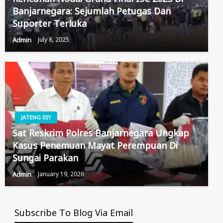
Banjarnegara: Sejumlah Petugas Dan
Suporter Terluka
Admin
July 8, 2025
JATENG DIY
Sat Reskrim Polres Banjarnegara Ungkap
Kasus Penemuan Mayat Perempuan Di
Sungai Parakan
Admin
January 19, 2026
Subscribe To Blog Via Email