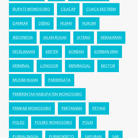
BUPATI WONOSOBO
CILACAP
CUACA EKSTREM
DAMKAR
DIENG
HUJAN
HUKUM
INDONESIA
JALAN RUSAK
JATENG
KEBAKARAN
KECELAKAAN
KERTEK
KORBAN
KORBAN JIWA
KRIMINAL
LONGSOR
MENINGGAL
MOTOR
MUSIM HUJAN
PARIWISATA
PEMERINTAH KABUPATEN WONOSOBO
PEMKAB WONOSOBO
PERTANIAN
PETANI
POLISI
POLRES WONOSOBO
POLRI
PURBALINGGA
PURWOKERTO
SAPURAN
SAR