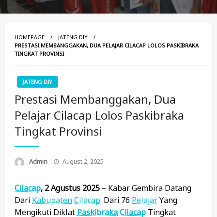
HOMEPAGE
JATENG DIY
PRESTASI MEMBANGGAKAN, DUA PELAJAR CILACAP LOLOS PASKIBRAKA
TINGKAT PROVINSI
JATENG DIY
Prestasi Membanggakan, Dua
Pelajar Cilacap Lolos Paskibraka
Tingkat Provinsi
Posted
Admin
August 2, 2025
On
Cilacap
, 2 Agustus 2025
– Kabar Gembira Datang
Dari
Kabupaten
Cilacap
. Dari 76
Pelajar
Yang
Mengikuti Diklat
Paskibraka
Cilacap
Tingkat