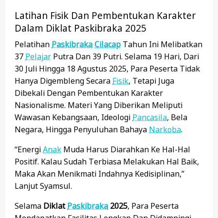
Latihan Fisik Dan Pembentukan Karakter
Dalam Diklat Paskibraka 2025
Pelatihan
Paskibraka
Cilacap
Tahun Ini Melibatkan
37
Pelajar
Putra Dan 39 Putri. Selama 19 Hari, Dari
30 Juli Hingga 18 Agustus 2025, Para Peserta Tidak
Hanya Digembleng Secara
Fisik
, Tetapi Juga
Dibekali Dengan Pembentukan Karakter
Nasionalisme. Materi Yang Diberikan Meliputi
Wawasan Kebangsaan, Ideologi
Pancasila
, Bela
Negara, Hingga Penyuluhan Bahaya
Narkoba
.
“Energi
Anak
Muda Harus Diarahkan Ke Hal-Hal
Positif. Kalau Sudah Terbiasa Melakukan Hal Baik,
Maka Akan Menikmati Indahnya Kedisiplinan,”
Lanjut Syamsul.
Selama
Diklat
Paskibraka
2025
, Para Peserta
Mendapatkan Fasilitas Lengkap Dan Didampingi