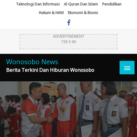
Skip
Teknologi Dan Informasi
Al Quran Dan Islam
Pendidikan
To
Hukum & HAM
Ekonomi & Bisnis
Content
ADVERTISEMENT
728 X 90
Wonosobo News
Berita Terkini Dan Hiburan Wonosobo