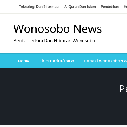
Skip
Teknologi Dan Informasi
Al Quran Dan Islam
Pendidikan
H
To
Content
Wonosobo News
Berita Terkini Dan Hiburan Wonosobo
Home
Kirim Berita/LoKer
Donasi WonosoboNe
P