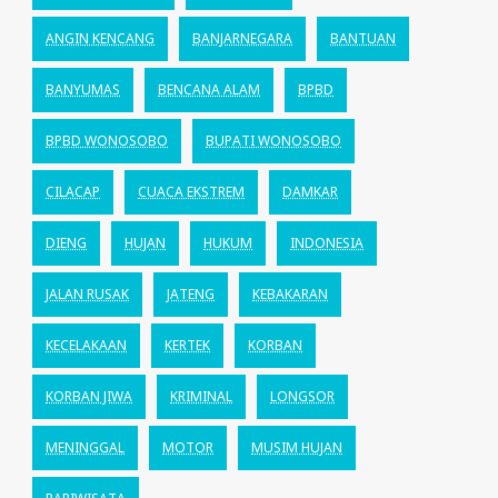
ANGIN KENCANG
BANJARNEGARA
BANTUAN
BANYUMAS
BENCANA ALAM
BPBD
BPBD WONOSOBO
BUPATI WONOSOBO
CILACAP
CUACA EKSTREM
DAMKAR
DIENG
HUJAN
HUKUM
INDONESIA
JALAN RUSAK
JATENG
KEBAKARAN
KECELAKAAN
KERTEK
KORBAN
KORBAN JIWA
KRIMINAL
LONGSOR
MENINGGAL
MOTOR
MUSIM HUJAN