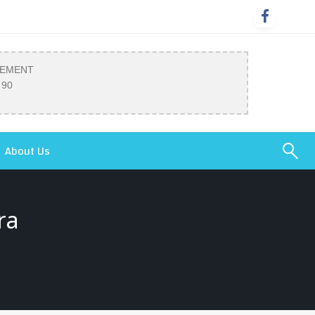
SEMENT
 90
About Us
ra