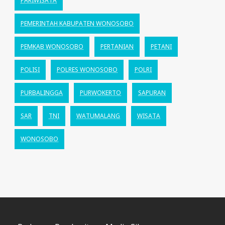
PARIWISATA
PEMERINTAH KABUPATEN WONOSOBO
PEMKAB WONOSOBO
PERTANIAN
PETANI
POLISI
POLRES WONOSOBO
POLRI
PURBALINGGA
PURWOKERTO
SAPURAN
SAR
TNI
WATUMALANG
WISATA
WONOSOBO