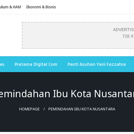
ukum & HAM
Ekonomi & Bisnis
ADVERTI
728 X
ws
Pratama Digital Com
Panti Asuhan Yani Fazzahra
emindahan Ibu Kota Nusanta
HOMEPAGE
PEMINDAHAN IBU KOTA NUSANTARA