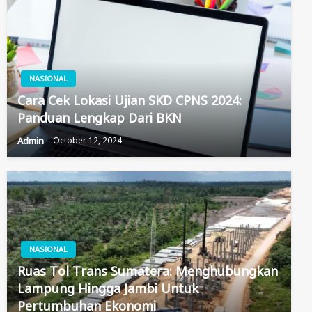
NASIONAL
Cara Cek Lokasi Ujian SKD CPNS 2024:
Panduan Lengkap Dari BKN
Admin
October 12, 2024
NASIONAL
Ruas Tol Trans Sumatera: Menghubungkan
Lampung Hingga Jambi Untuk
Pertumbuhan Ekonomi