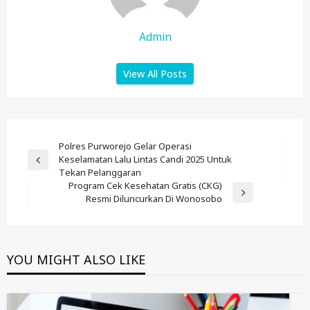
Admin
View All Posts
Post
Polres Purworejo Gelar Operasi
Keselamatan Lalu Lintas Candi 2025 Untuk
Navigation
Previous
Tekan Pelanggaran
Post
Program Cek Kesehatan Gratis (CKG)
Next
Resmi Diluncurkan Di Wonosobo
Post
YOU MIGHT ALSO LIKE