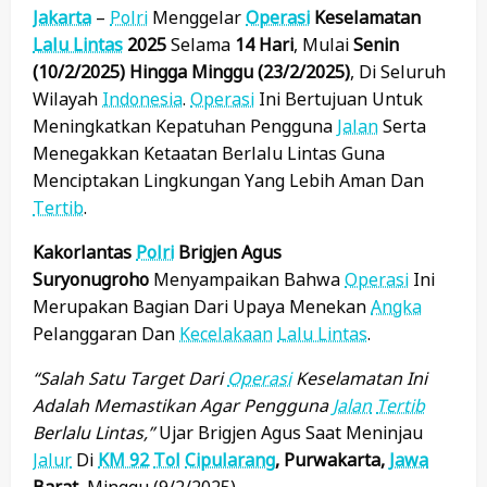
Jakarta
–
Polri
Menggelar
Operasi
Keselamatan
Lalu Lintas
2025
Selama
14 Hari
, Mulai
Senin
(10/2/2025) Hingga Minggu (23/2/2025)
, Di Seluruh
Wilayah
Indonesia
.
Operasi
Ini Bertujuan Untuk
Meningkatkan Kepatuhan Pengguna
Jalan
Serta
Menegakkan Ketaatan Berlalu Lintas Guna
Menciptakan Lingkungan Yang Lebih Aman Dan
Tertib
.
Kakorlantas
Polri
Brigjen Agus
Suryonugroho
Menyampaikan Bahwa
Operasi
Ini
Merupakan Bagian Dari Upaya Menekan
Angka
Pelanggaran Dan
Kecelakaan
Lalu Lintas
.
“Salah Satu Target Dari
Operasi
Keselamatan Ini
Adalah Memastikan Agar Pengguna
Jalan
Tertib
Berlalu Lintas,”
Ujar Brigjen Agus Saat Meninjau
Jalur
Di
KM 92
Tol
Cipularang
, Purwakarta,
Jawa
Barat
, Minggu (9/2/2025).