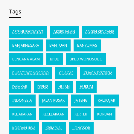
Tags
AFIF NURHIDAYAT
AKSES JALAN
ANGIN KENCANG
BANJARNEGARA
BANTUAN
BANYUMAS
BENCANA ALAM
BPBD
BPBD WONOSOBO
BUPATI WONOSOBO
CILACAP
CUACA EKSTREM
DAMKAR
DIENG
HUJAN
HUKUM
INDONESIA
JALAN RUSAK
JATENG
KALIKAJAR
KEBAKARAN
KECELAKAAN
KERTEK
KORBAN
KORBAN JIWA
KRIMINAL
LONGSOR