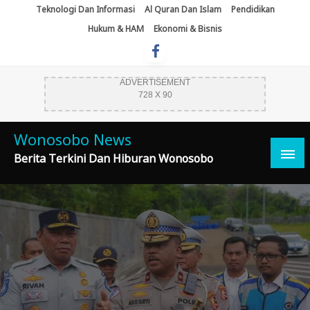
Skip
Teknologi Dan Informasi
Al Quran Dan Islam
Pendidikan
To
Hukum & HAM
Ekonomi & Bisnis
Content
ADVERTISEMENT
728 X 90
Wonosobo News
Berita Terkini Dan Hiburan Wonosobo