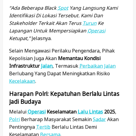
“Ada Beberapa Black
Spot
Yang Langsung Kami
Identifikasi Di Lokasi Tersebut. Kami Dan
Stakeholder Terkait Akan Terus
Turun
Ke
Lapangan Untuk Mempersiapkan
Operasi
Ketupat,”
Jelasnya.
Selain Mengawasi Perilaku Pengendara, Pihak
Kepolisian Juga Akan
Memantau Kondisi
Infrastruktur
Jalan
, Termasuk
Perbaikan
Jalan
Berlubang Yang Dapat Meningkatkan Risiko
Kecelakaan
.
Harapan Polri: Kepatuhan Berlalu Lintas
Jadi Budaya
Melalui
Operasi
Keselamatan
Lalu Lintas
2025
,
Polri
Berharap Masyarakat Semakin
Sadar
Akan
Pentingnya
Tertib
Berlalu Lintas Demi
Keselamatan
Bersama
.