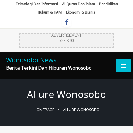
Skip
Teknologi Dan Informasi
Al Quran Dan Islam
Pendidikan
To
Hukum & HAM
Ekonomi & Bisnis
Content
ADVERTISEMENT
728 X 90
Wonosobo News
Berita Terkini Dan Hiburan Wonosobo
Allure Wonosobo
HOMEPAGE
ALLURE WONOSOBO