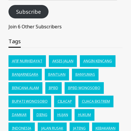
Subscribe
Join 6 Other Subscribers
Tags
AFIF NURHIDAYAT
AKSES JALAN
ANGIN KENCANG
BANJARNEGARA
BANTUAN
BANYUMAS
BENCANA ALAM
BPBD
BPBD WONOSOBO
BUPATI WONOSOBO
CILACAP
CUACA EKSTREM
DAMKAR
DIENG
HUJAN
HUKUM
INDONESIA
JALAN RUSAK
JATENG
KEBAKARAN