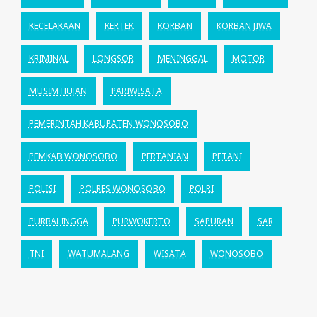
KECELAKAAN
KERTEK
KORBAN
KORBAN JIWA
KRIMINAL
LONGSOR
MENINGGAL
MOTOR
MUSIM HUJAN
PARIWISATA
PEMERINTAH KABUPATEN WONOSOBO
PEMKAB WONOSOBO
PERTANIAN
PETANI
POLISI
POLRES WONOSOBO
POLRI
PURBALINGGA
PURWOKERTO
SAPURAN
SAR
TNI
WATUMALANG
WISATA
WONOSOBO