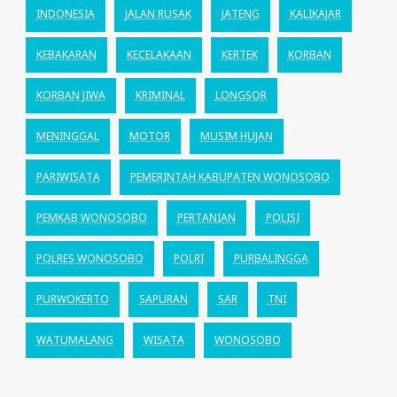
INDONESIA
JALAN RUSAK
JATENG
KALIKAJAR
KEBAKARAN
KECELAKAAN
KERTEK
KORBAN
KORBAN JIWA
KRIMINAL
LONGSOR
MENINGGAL
MOTOR
MUSIM HUJAN
PARIWISATA
PEMERINTAH KABUPATEN WONOSOBO
PEMKAB WONOSOBO
PERTANIAN
POLISI
POLRES WONOSOBO
POLRI
PURBALINGGA
PURWOKERTO
SAPURAN
SAR
TNI
WATUMALANG
WISATA
WONOSOBO