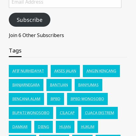
Address
Subscribe
Join 6 Other Subscribers
Tags
AFIF NURHIDAYAT
AKSES JALAN
ANGIN KENCANG
BANJARNEGARA
BANTUAN
BANYUMAS
BENCANA ALAM
BPBD
BPBD WONOSOBO
BUPATI WONOSOBO
CILACAP
CUACA EKSTREM
DAMKAR
DIENG
HUJAN
HUKUM