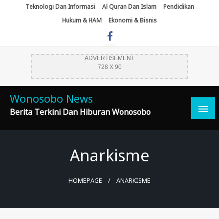
Skip
Teknologi Dan Informasi
Al Quran Dan Islam
Pendidikan
To
Hukum & HAM
Ekonomi & Bisnis
Content
ADVERTISEMENT
728 X 90
Wonosobo News
Berita Terkini Dan Hiburan Wonosobo
Anarkisme
HOMEPAGE
ANARKISME