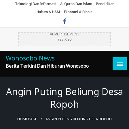
Skip
Teknologi Dan Informasi
Al Quran Dan Islam
Pendidikan
To
Hukum & HAM
Ekonomi & Bisnis
Content
ADVERTISEMENT
728 X 90
Wonosobo News
Berita Terkini Dan Hiburan Wonosobo
Angin Puting Beliung Desa
Ropoh
HOMEPAGE
ANGIN PUTING BELIUNG DESA ROPOH