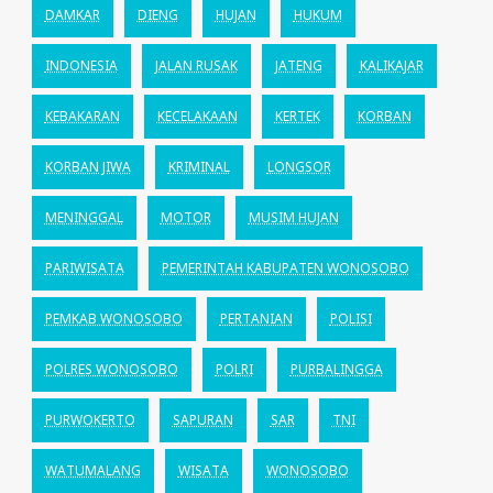
DAMKAR
DIENG
HUJAN
HUKUM
INDONESIA
JALAN RUSAK
JATENG
KALIKAJAR
KEBAKARAN
KECELAKAAN
KERTEK
KORBAN
KORBAN JIWA
KRIMINAL
LONGSOR
MENINGGAL
MOTOR
MUSIM HUJAN
PARIWISATA
PEMERINTAH KABUPATEN WONOSOBO
PEMKAB WONOSOBO
PERTANIAN
POLISI
POLRES WONOSOBO
POLRI
PURBALINGGA
PURWOKERTO
SAPURAN
SAR
TNI
WATUMALANG
WISATA
WONOSOBO