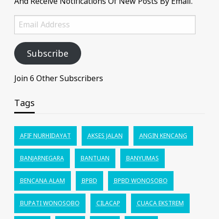
And Receive Notifications Of New Posts By Email.
Email
Address
Subscribe
Join 6 Other Subscribers
Tags
AFIF NURHIDAYAT
AKSES JALAN
ANGIN KENCANG
BANJARNEGARA
BANTUAN
BANYUMAS
BENCANA ALAM
BPBD
BPBD WONOSOBO
BUPATI WONOSOBO
CILACAP
CUACA EKSTREM