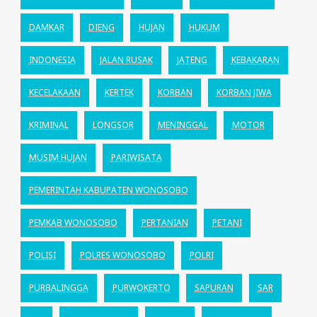
DAMKAR
DIENG
HUJAN
HUKUM
INDONESIA
JALAN RUSAK
JATENG
KEBAKARAN
KECELAKAAN
KERTEK
KORBAN
KORBAN JIWA
KRIMINAL
LONGSOR
MENINGGAL
MOTOR
MUSIM HUJAN
PARIWISATA
PEMERINTAH KABUPATEN WONOSOBO
PEMKAB WONOSOBO
PERTANIAN
PETANI
POLISI
POLRES WONOSOBO
POLRI
PURBALINGGA
PURWOKERTO
SAPURAN
SAR