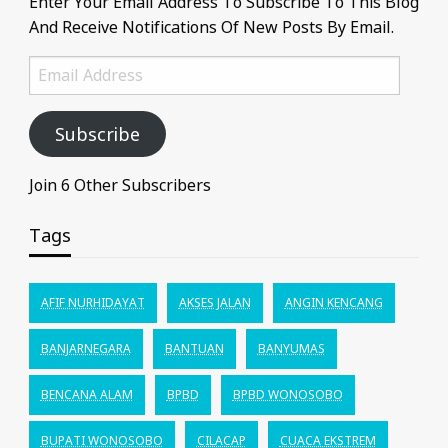
Enter Your Email Address To Subscribe To This Blog
And Receive Notifications Of New Posts By Email.
Email
Address
Subscribe
Join 6 Other Subscribers
Tags
AFIF NURHIDAYAT
AKSES JALAN
ANGIN KENCANG
BANJARNEGARA
BANTUAN
BANYUMAS
BENCANA ALAM
BPBD
BPBD WONOSOBO
BUPATI WONOSOBO
CILACAP
CUACA EKSTREM