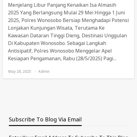
Menjelang Libur Panjang Kenaikan Isa Almasih
2025 Yang Berlangsung Mulai 29 Mei Hingga 1 Juni
2025, Polres Wonosobo Bersiap Menghadapi Potensi
Lonjakan Kunjungan Wisata, Terutama Ke
Kawasan Dataran Tinggi Dieng, Destinasi Unggulan
Di Kabupaten Wonosobo. Sebagai Langkah
Antisipatif, Polres Wonosobo Menggelar Apel
Kesiapan Pengamanan, Rabu (28/5/2025) Pagi…
May 28, 2025
Posted
Admin
On
Subscribe To Blog Via Email