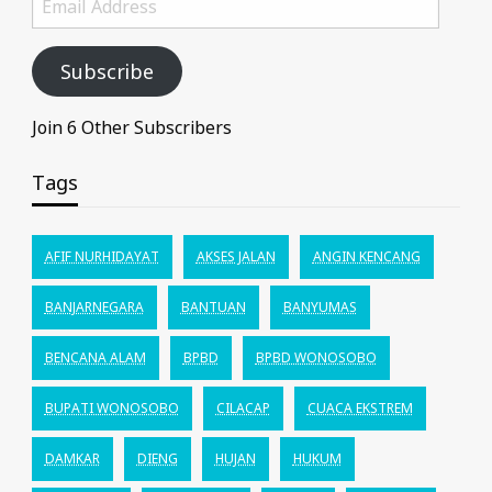
Address
Subscribe
Join 6 Other Subscribers
Tags
AFIF NURHIDAYAT
AKSES JALAN
ANGIN KENCANG
BANJARNEGARA
BANTUAN
BANYUMAS
BENCANA ALAM
BPBD
BPBD WONOSOBO
BUPATI WONOSOBO
CILACAP
CUACA EKSTREM
DAMKAR
DIENG
HUJAN
HUKUM