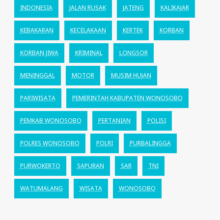
INDONESIA
JALAN RUSAK
JATENG
KALIKAJAR
KEBAKARAN
KECELAKAAN
KERTEK
KORBAN
KORBAN JIWA
KRIMINAL
LONGSOR
MENINGGAL
MOTOR
MUSIM HUJAN
PARIWISATA
PEMERINTAH KABUPATEN WONOSOBO
PEMKAB WONOSOBO
PERTANIAN
POLISI
POLRES WONOSOBO
POLRI
PURBALINGGA
PURWOKERTO
SAPURAN
SAR
TNI
WATUMALANG
WISATA
WONOSOBO