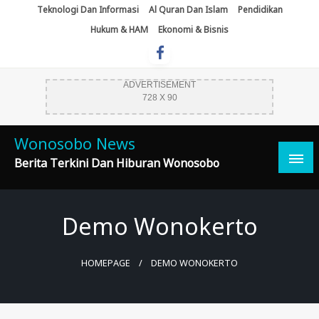
Skip
Teknologi Dan Informasi
Al Quran Dan Islam
Pendidikan
To
Hukum & HAM
Ekonomi & Bisnis
Content
ADVERTISEMENT
728 X 90
Wonosobo News
Berita Terkini Dan Hiburan Wonosobo
Demo Wonokerto
HOMEPAGE
DEMO WONOKERTO