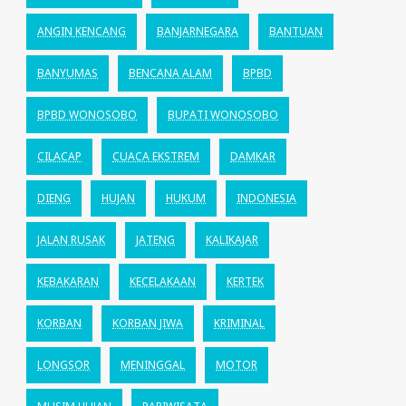
ANGIN KENCANG
BANJARNEGARA
BANTUAN
BANYUMAS
BENCANA ALAM
BPBD
BPBD WONOSOBO
BUPATI WONOSOBO
CILACAP
CUACA EKSTREM
DAMKAR
DIENG
HUJAN
HUKUM
INDONESIA
JALAN RUSAK
JATENG
KALIKAJAR
KEBAKARAN
KECELAKAAN
KERTEK
KORBAN
KORBAN JIWA
KRIMINAL
LONGSOR
MENINGGAL
MOTOR