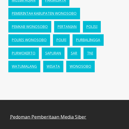
MUSIM HUJAN
PARIWISATA
PEMERINTAH KABUPATEN WONOSOBO
PEMKAB WONOSOBO
PERTANIAN
POLISI
POLRES WONOSOBO
POLRI
PURBALINGGA
PURWOKERTO
SAPURAN
SAR
TNI
WATUMALANG
WISATA
WONOSOBO
Pedoman Pemberitaan Media Siber