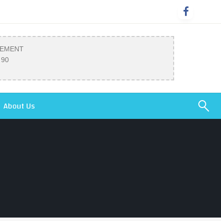
SEMENT
 90
About Us