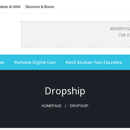
ukum & HAM
Ekonomi & Bisnis
ADVERTI
728 X
ws
Pratama Digital Com
Panti Asuhan Yani Fazzahra
Dropship
HOMEPAGE
DROPSHIP