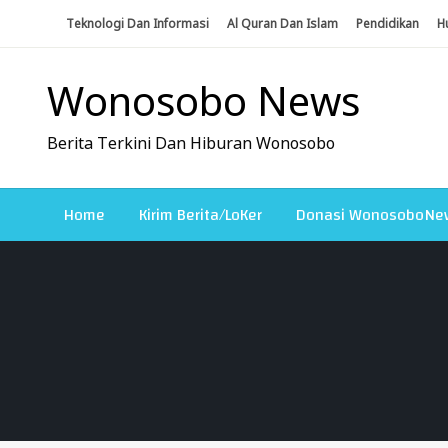
Skip
Teknologi Dan Informasi
Al Quran Dan Islam
Pendidikan
H
To
Content
Wonosobo News
Berita Terkini Dan Hiburan Wonosobo
Home
Kirim Berita/LoKer
Donasi WonosoboNe