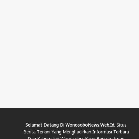
Selamat Datang Di WonosoboNews.web.id
, Situs
Berita Terkini Yang Menghadirkan Informasi Terbaru
Dari Kabupaten Wonosobo. Kami Berkomitmen