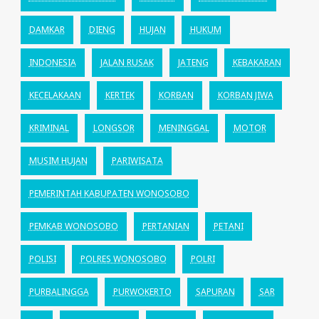
DAMKAR
DIENG
HUJAN
HUKUM
INDONESIA
JALAN RUSAK
JATENG
KEBAKARAN
KECELAKAAN
KERTEK
KORBAN
KORBAN JIWA
KRIMINAL
LONGSOR
MENINGGAL
MOTOR
MUSIM HUJAN
PARIWISATA
PEMERINTAH KABUPATEN WONOSOBO
PEMKAB WONOSOBO
PERTANIAN
PETANI
POLISI
POLRES WONOSOBO
POLRI
PURBALINGGA
PURWOKERTO
SAPURAN
SAR