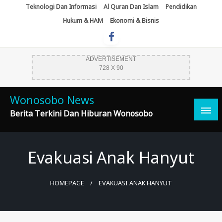
Skip
Teknologi Dan Informasi
Al Quran Dan Islam
Pendidikan
To
Hukum & HAM
Ekonomi & Bisnis
Content
ADVERTISEMENT
728 X 90
Wonosobo News
Berita Terkini Dan Hiburan Wonosobo
Evakuasi Anak Hanyut
HOMEPAGE
EVAKUASI ANAK HANYUT