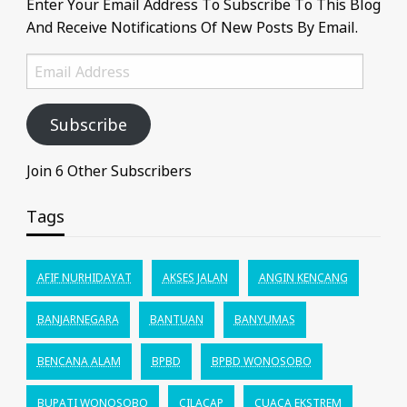
Enter Your Email Address To Subscribe To This Blog
And Receive Notifications Of New Posts By Email.
Email
Address
Subscribe
Join 6 Other Subscribers
Tags
AFIF NURHIDAYAT
AKSES JALAN
ANGIN KENCANG
BANJARNEGARA
BANTUAN
BANYUMAS
BENCANA ALAM
BPBD
BPBD WONOSOBO
BUPATI WONOSOBO
CILACAP
CUACA EKSTREM