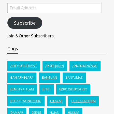
Email
Address
Subscribe
Join 6 Other Subscribers
Tags
AFIF NURHIDAYAT
AKSES JALAN
ANGIN KENCANG
BANJARNEGARA
BANTUAN
BANYUMAS
BENCANA ALAM
BPBD
BPBD WONOSOBO
BUPATI WONOSOBO
CILACAP
CUACA EKSTREM
DAMKAR
DIENG
HUJAN
HUKUM