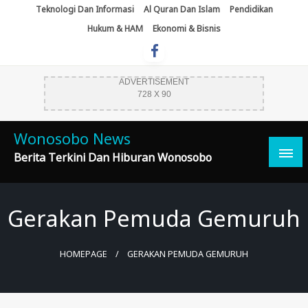
Skip
Teknologi Dan Informasi
Al Quran Dan Islam
Pendidikan
To
Hukum & HAM
Ekonomi & Bisnis
Content
ADVERTISEMENT
728 X 90
Wonosobo News
Berita Terkini Dan Hiburan Wonosobo
Gerakan Pemuda Gemuruh
HOMEPAGE
GERAKAN PEMUDA GEMURUH