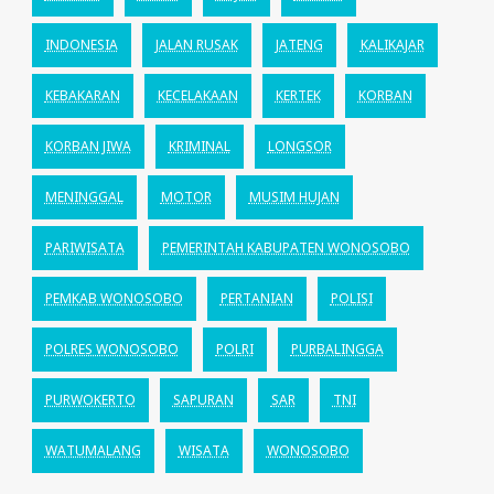
INDONESIA
JALAN RUSAK
JATENG
KALIKAJAR
KEBAKARAN
KECELAKAAN
KERTEK
KORBAN
KORBAN JIWA
KRIMINAL
LONGSOR
MENINGGAL
MOTOR
MUSIM HUJAN
PARIWISATA
PEMERINTAH KABUPATEN WONOSOBO
PEMKAB WONOSOBO
PERTANIAN
POLISI
POLRES WONOSOBO
POLRI
PURBALINGGA
PURWOKERTO
SAPURAN
SAR
TNI
WATUMALANG
WISATA
WONOSOBO