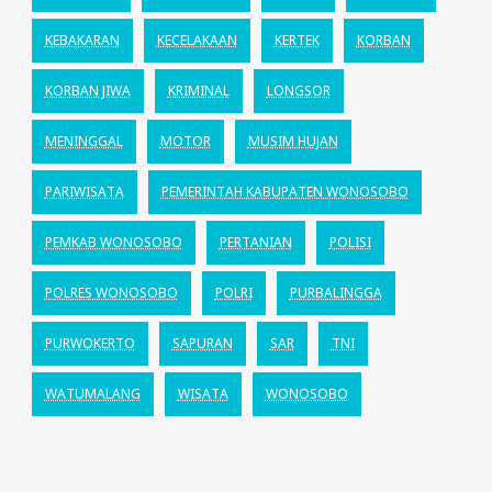
KEBAKARAN
KECELAKAAN
KERTEK
KORBAN
KORBAN JIWA
KRIMINAL
LONGSOR
MENINGGAL
MOTOR
MUSIM HUJAN
PARIWISATA
PEMERINTAH KABUPATEN WONOSOBO
PEMKAB WONOSOBO
PERTANIAN
POLISI
POLRES WONOSOBO
POLRI
PURBALINGGA
PURWOKERTO
SAPURAN
SAR
TNI
WATUMALANG
WISATA
WONOSOBO