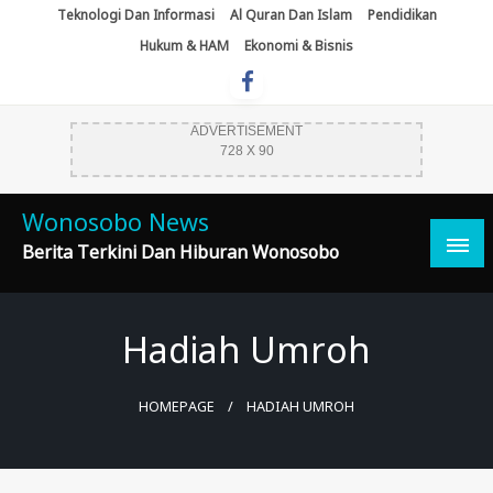
Skip
Teknologi Dan Informasi
Al Quran Dan Islam
Pendidikan
To
Hukum & HAM
Ekonomi & Bisnis
Content
ADVERTISEMENT
728 X 90
Wonosobo News
Berita Terkini Dan Hiburan Wonosobo
Hadiah Umroh
HOMEPAGE
HADIAH UMROH