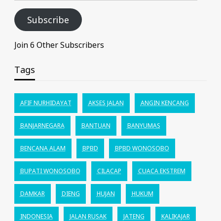
Subscribe
Join 6 Other Subscribers
Tags
AFIF NURHIDAYAT
AKSES JALAN
ANGIN KENCANG
BANJARNEGARA
BANTUAN
BANYUMAS
BENCANA ALAM
BPBD
BPBD WONOSOBO
BUPATI WONOSOBO
CILACAP
CUACA EKSTREM
DAMKAR
DIENG
HUJAN
HUKUM
INDONESIA
JALAN RUSAK
JATENG
KALIKAJAR