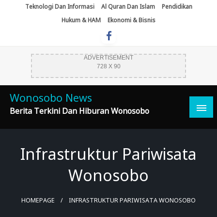
Skip
Teknologi Dan Informasi
Al Quran Dan Islam
Pendidikan
To
Hukum & HAM
Ekonomi & Bisnis
Content
ADVERTISEMENT
728 X 90
Wonosobo News
Berita Terkini Dan Hiburan Wonosobo
Infrastruktur Pariwisata
Wonosobo
HOMEPAGE
INFRASTRUKTUR PARIWISATA WONOSOBO