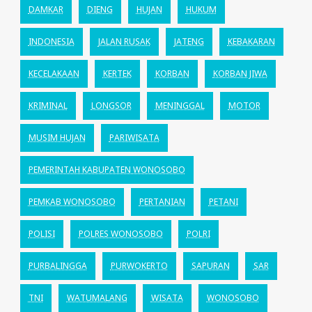
DAMKAR
DIENG
HUJAN
HUKUM
INDONESIA
JALAN RUSAK
JATENG
KEBAKARAN
KECELAKAAN
KERTEK
KORBAN
KORBAN JIWA
KRIMINAL
LONGSOR
MENINGGAL
MOTOR
MUSIM HUJAN
PARIWISATA
PEMERINTAH KABUPATEN WONOSOBO
PEMKAB WONOSOBO
PERTANIAN
PETANI
POLISI
POLRES WONOSOBO
POLRI
PURBALINGGA
PURWOKERTO
SAPURAN
SAR
TNI
WATUMALANG
WISATA
WONOSOBO