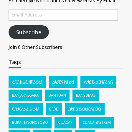
And Receive Notifications Of New Posts By Email.
Email
Address
Subscribe
Join 6 Other Subscribers
Tags
AFIF NURHIDAYAT
AKSES JALAN
ANGIN KENCANG
BANJARNEGARA
BANTUAN
BANYUMAS
BENCANA ALAM
BPBD
BPBD WONOSOBO
BUPATI WONOSOBO
CILACAP
CUACA EKSTREM