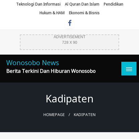
Skip
Teknologi Dan Informasi
Al Quran Dan Islam
Pendidikan
To
Hukum & HAM
Ekonomi & Bisnis
Content
ADVERTISEMENT
728 X 90
Wonosobo News
Berita Terkini Dan Hiburan Wonosobo
Kadipaten
HOMEPAGE
KADIPATEN