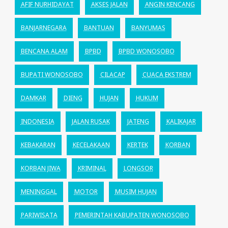
AFIF NURHIDAYAT
AKSES JALAN
ANGIN KENCANG
BANJARNEGARA
BANTUAN
BANYUMAS
BENCANA ALAM
BPBD
BPBD WONOSOBO
BUPATI WONOSOBO
CILACAP
CUACA EKSTREM
DAMKAR
DIENG
HUJAN
HUKUM
INDONESIA
JALAN RUSAK
JATENG
KALIKAJAR
KEBAKARAN
KECELAKAAN
KERTEK
KORBAN
KORBAN JIWA
KRIMINAL
LONGSOR
MENINGGAL
MOTOR
MUSIM HUJAN
PARIWISATA
PEMERINTAH KABUPATEN WONOSOBO