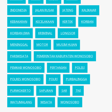
INDONESIA
JALAN RUSAK
JATENG
KALIKAJAR
KEBAKARAN
KECELAKAAN
KERTEK
KORBAN
KORBAN JIWA
KRIMINAL
LONGSOR
MENINGGAL
MOTOR
MUSIM HUJAN
PARIWISATA
PEMERINTAH KABUPATEN WONOSOBO
PEMKAB WONOSOBO
PERTANIAN
POLISI
POLRES WONOSOBO
POLRI
PURBALINGGA
PURWOKERTO
SAPURAN
SAR
TNI
WATUMALANG
WISATA
WONOSOBO