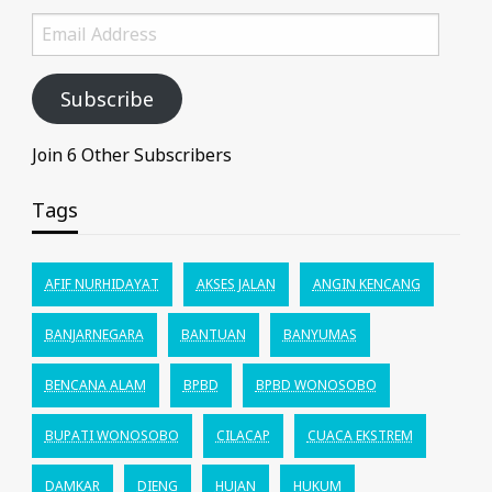
Email
Address
Subscribe
Join 6 Other Subscribers
Tags
AFIF NURHIDAYAT
AKSES JALAN
ANGIN KENCANG
BANJARNEGARA
BANTUAN
BANYUMAS
BENCANA ALAM
BPBD
BPBD WONOSOBO
BUPATI WONOSOBO
CILACAP
CUACA EKSTREM
DAMKAR
DIENG
HUJAN
HUKUM