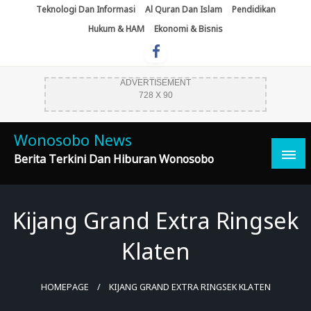
Skip
Teknologi Dan Informasi
Al Quran Dan Islam
Pendidikan
To
Hukum & HAM
Ekonomi & Bisnis
Content
ADVERTISEMENT
728 X 90
Wonosobo News
Berita Terkini Dan Hiburan Wonosobo
Kijang Grand Extra Ringsek
Klaten
HOMEPAGE
KIJANG GRAND EXTRA RINGSEK KLATEN