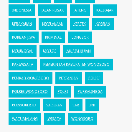
INDONESIA
JALAN RUSAK
JATENG
KALIKAJAR
KEBAKARAN
KECELAKAAN
KERTEK
KORBAN
KORBAN JIWA
KRIMINAL
LONGSOR
MENINGGAL
MOTOR
MUSIM HUJAN
PARIWISATA
PEMERINTAH KABUPATEN WONOSOBO
PEMKAB WONOSOBO
PERTANIAN
POLISI
POLRES WONOSOBO
POLRI
PURBALINGGA
PURWOKERTO
SAPURAN
SAR
TNI
WATUMALANG
WISATA
WONOSOBO