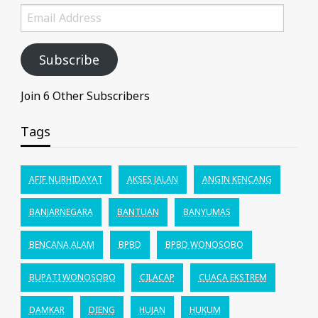
Email
Address
Subscribe
Join 6 Other Subscribers
Tags
AFIF NURHIDAYAT
AKSES JALAN
ANGIN KENCANG
BANJARNEGARA
BANTUAN
BANYUMAS
BENCANA ALAM
BPBD
BPBD WONOSOBO
BUPATI WONOSOBO
CILACAP
CUACA EKSTREM
DAMKAR
DIENG
HUJAN
HUKUM