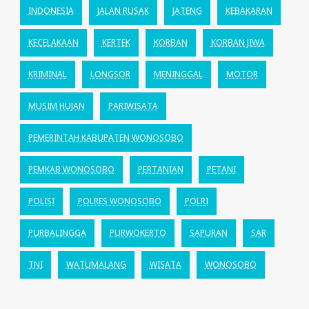
INDONESIA
JALAN RUSAK
JATENG
KEBAKARAN
KECELAKAAN
KERTEK
KORBAN
KORBAN JIWA
KRIMINAL
LONGSOR
MENINGGAL
MOTOR
MUSIM HUJAN
PARIWISATA
PEMERINTAH KABUPATEN WONOSOBO
PEMKAB WONOSOBO
PERTANIAN
PETANI
POLISI
POLRES WONOSOBO
POLRI
PURBALINGGA
PURWOKERTO
SAPURAN
SAR
TNI
WATUMALANG
WISATA
WONOSOBO