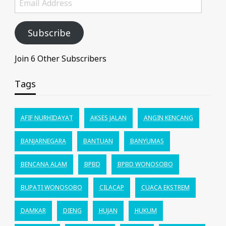
Address
Subscribe
Join 6 Other Subscribers
Tags
AFIF NURHIDAYAT
AKSES JALAN
ANGIN KENCANG
BANJARNEGARA
BANTUAN
BANYUMAS
BENCANA ALAM
BPBD
BPBD WONOSOBO
BUPATI WONOSOBO
CILACAP
CUACA EKSTREM
DAMKAR
DIENG
HUJAN
HUKUM