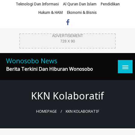
Skip
Teknologi Dan Informasi
Al Quran Dan Islam
Pendidikan
To
Hukum & HAM
Ekonomi & Bisnis
Content
ADVERTISEMENT
728 X 90
Wonosobo News
Berita Terkini Dan Hiburan Wonosobo
KKN Kolaboratif
HOMEPAGE
KKN KOLABORATIF